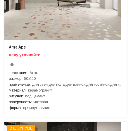
Ama Ape
цену уточняйте
коллекция:
Ama
размер:
60x120
применение:
для стен,для пола,для ванной,для гостиной,для кухни
материал:
керамогранит
рисунок:
под цемент
поверхность:
матовая
форма:
прямоугольник
В ШОУРУМЕ