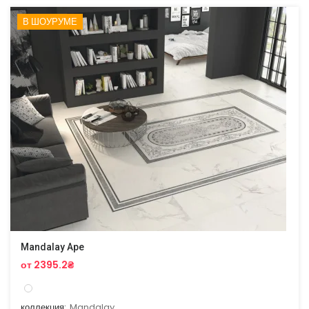
В ШОУРУМЕ
Mandalay Ape
от 2395.2₴
коллекция:
Mandalay