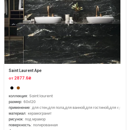
Saint Laurent Ape
от 2877.6₴
коллекция:
Saint laurent
размер:
60x120
применение:
для стен,для пола,для ванной,для гостиной,для кухни
материал:
керамогранит
рисунок:
под мрамор
поверхность:
полированная