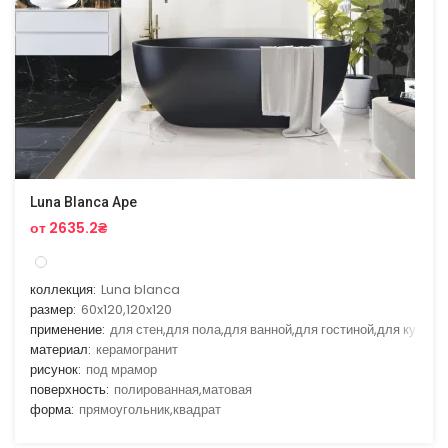
Luna Blanca Ape
от 2635.2₴
коллекция:
Luna blanca
размер:
60x120,120x120
применение:
для стен,для пола,для ванной,для гостиной,для кухни
материал:
керамогранит
рисунок:
под мрамор
поверхность:
полированная,матовая
форма:
прямоугольник,квадрат