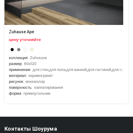
Zuhause Ape
цену уточняйте
коллекция:
Zuhause
размер:
60x120
применение:
для стен,для пола,для ванной,для гостиной,для кухни
материал:
керамогранит
рисунок:
моноколор
поверхность:
лаппатировання
форма:
прямоугольник
Контакты Шоурума