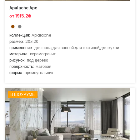
Apalache Ape
от 1915.2₴
коллекция:
Apalache
размер:
20x120
применение:
для пола,для ванной,для гостиной,для кухни
материал:
керамогранит
рисунок:
под дерево
поверхность:
матовая
форма:
прямоугольник
В ШОУРУМЕ