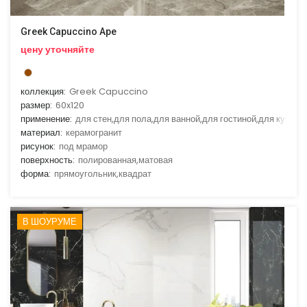
Greek Capuccino Ape
цену уточняйте
коллекция:
Greek Capuccino
размер:
60x120
применение:
для стен,для пола,для ванной,для гостиной,для кухни
материал:
керамогранит
рисунок:
под мрамор
поверхность:
полированная,матовая
форма:
прямоугольник,квадрат
В ШОУРУМЕ