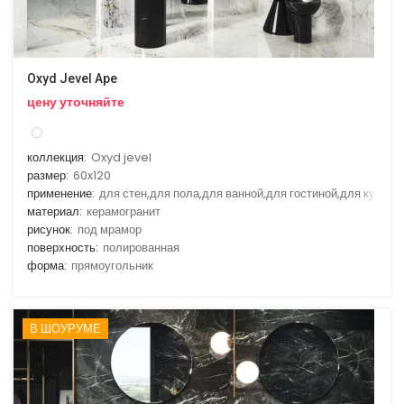
Oxyd Jevel Ape
цену уточняйте
коллекция:
Oxyd jevel
размер:
60x120
применение:
для стен,для пола,для ванной,для гостиной,для кухни
материал:
керамогранит
рисунок:
под мрамор
поверхность:
полированная
форма:
прямоугольник
В ШОУРУМЕ