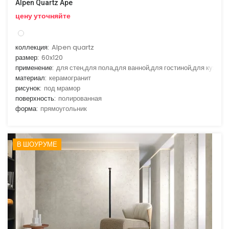
Alpen Quartz Ape
цену уточняйте
коллекция:
Alpen quartz
размер:
60x120
применение:
для стен,для пола,для ванной,для гостиной,для кухни
материал:
керамогранит
рисунок:
под мрамор
поверхность:
полированная
форма:
прямоугольник
В ШОУРУМЕ