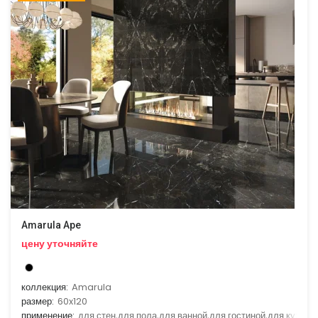
Amarula Ape
цену уточняйте
коллекция:
Amarula
размер:
60x120
применение:
для стен,для пола,для ванной,для гостиной,для кухни