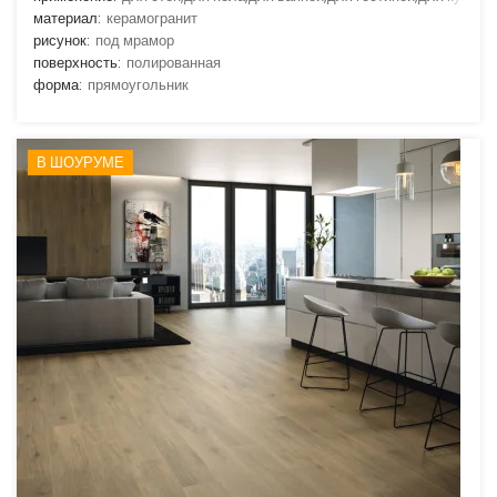
материал:
керамогранит
рисунок:
под мрамор
поверхность:
полированная
форма:
прямоугольник
В ШОУРУМЕ