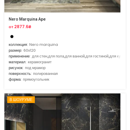
Nero Marquina Ape
от 2877.6₴
коллекция:
Nero marquina
размер:
60x120
применение:
для стен,для пола,для ванной,для гостиной,для кухни
материал:
керамогранит
рисунок:
под мрамор
поверхность:
полированная
форма:
прямоугольник
В ШОУРУМЕ