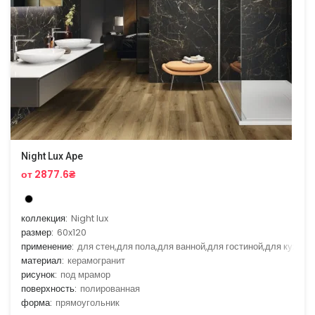
Night Lux Ape
от 2877.6₴
коллекция:
Night lux
размер:
60x120
применение:
для стен,для пола,для ванной,для гостиной,для кухни
материал:
керамогранит
рисунок:
под мрамор
поверхность:
полированная
форма:
прямоугольник