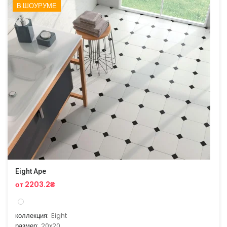
В ШОУРУМЕ
Eight Ape
от 2203.2₴
коллекция:
Eight
размер:
20x20