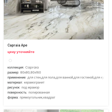
Capraia Ape
цену уточняйте
коллекция:
Capraia
размер:
80x80,80x160
применение:
для стен,для пола,для ванной,для гостиной,для кухни
материал:
керамогранит
рисунок:
под мрамор
поверхность:
полированная
форма:
прямоугольник,квадрат