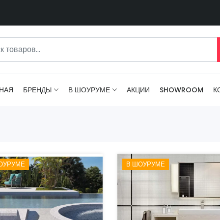
НАЯ
БРЕНДЫ
В ШОУРУМЕ
АКЦИИ
SHOWROOM
К
ОУРУМЕ
В ШОУРУМЕ