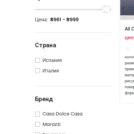
Цена:
₴961 - ₴999
All 
цен
Страна
колл
Испания
разм
прим
Италия
мате
рису
пове
форм
Бренд
Casa Dolce Casa
Marazzi