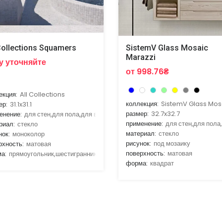
Collections Squamers
SistemV Glass Mosaic
Marazzi
у уточняйте
от 998.76₴
екция:
All Collections
коллекция:
SistemV Glass Mos
ер:
31.1x31.1
размер:
32.7x32.7
енение:
для стен,для пола,для ванной,для кухни
применение:
для стен,для пола
риал:
стекло
материал:
стекло
нок:
моноколор
рисунок:
под мозаику
рхность:
матовая
поверхность:
матовая
а:
прямоугольник,шестигранник
форма:
квадрат