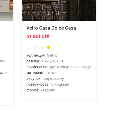
Vetro Casa Dolce Casa
от 961.01₴
коллекция:
Vetro
aic
размер:
21x25,30x30
применение:
для стен,для ванной,для гостиной,для кухни
,для ванной,для гостиной,для кухни
материал:
стекло
рисунок:
под мозаику
поверхность:
глянцевая
форма:
квадрат