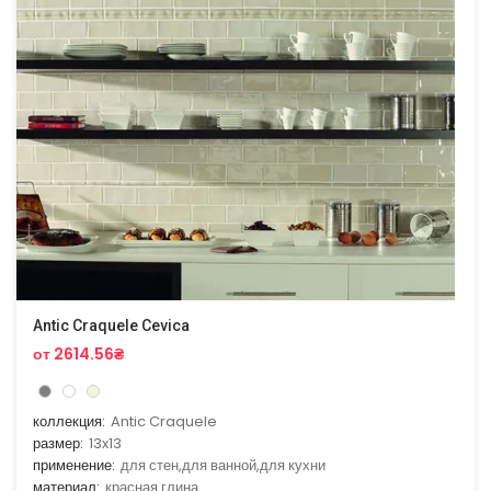
Antic Craquele Cevica
от 2614.56₴
коллекция:
Antic Craquele
размер:
13x13
применение:
для стен,для ванной,для кухни
материал:
красная глина