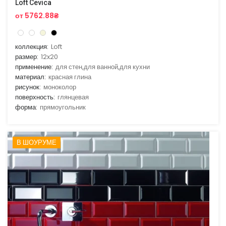
Loft Cevica
от 5762.88₴
коллекция:
Loft
размер:
12x20
применение:
для стен,для ванной,для кухни
материал:
красная глина
рисунок:
моноколор
поверхность:
глянцевая
форма:
прямоугольник
В ШОУРУМЕ