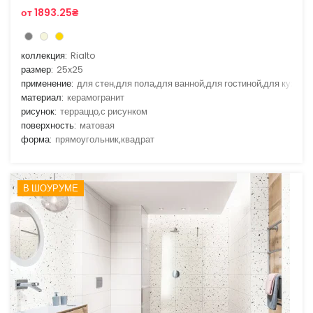
от 1893.25₴
коллекция:
Rialto
размер:
25x25
применение:
для стен,для пола,для ванной,для гостиной,для кухни
материал:
керамогранит
рисунок:
терраццо,с рисунком
поверхность:
матовая
форма:
прямоугольник,квадрат
В ШОУРУМЕ