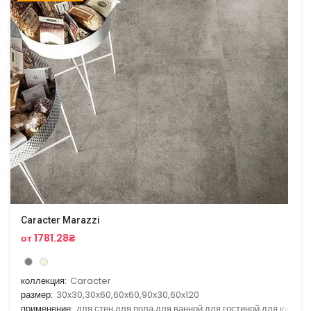
Caracter Marazzi
от 1781.28₴
коллекция:
Caracter
размер:
30x30,30x60,60x60,90x30,60x120
применение:
для стен,для пола,для ванной,для гостиной,для кухни