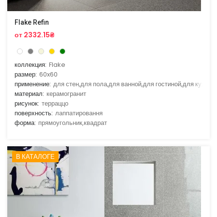
Flake Refin
от 2332.15₴
коллекция:
Flake
размер:
60x60
применение:
для стен,для пола,для ванной,для гостиной,для кухни
материал:
керамогранит
рисунок:
терраццо
поверхность:
лаппатировання
форма:
прямоугольник,квадрат
В КАТАЛОГЕ