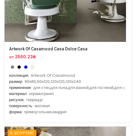
Artwork Of Casamood Casa Dolce Casa
от 2560.23₴
коллекция:
Artwork Of Casamood
размер:
80x80,60x120,120x120,120x240
применение:
для стен,для пола,для ванной,для гостиной,для кухни
материал:
керамогранит
рисунок:
терраццо
поверхность:
матовая
форма:
прямоугольник,квадрат
В ШОУРУМЕ