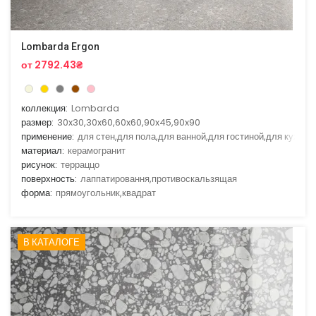
Lombarda Ergon
от 2792.43₴
коллекция:
Lombarda
размер:
30x30,30x60,60x60,90x45,90x90
применение:
для стен,для пола,для ванной,для гостиной,для кухни
материал:
керамогранит
рисунок:
терраццо
поверхность:
лаппатировання,противоскальзящая
форма:
прямоугольник,квадрат
В КАТАЛОГЕ