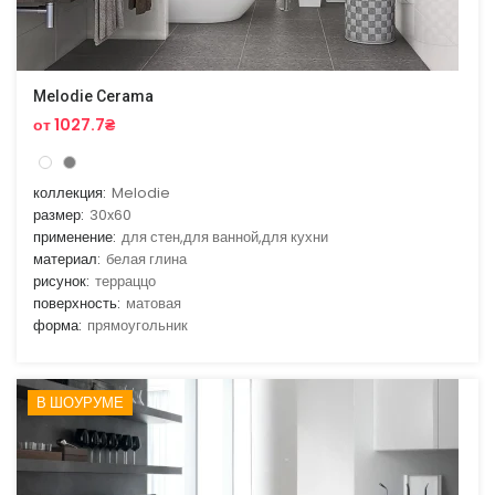
Melodie Cerama
от 1027.7₴
коллекция:
Melodie
размер:
30x60
применение:
для стен,для ванной,для кухни
материал:
белая глина
рисунок:
терраццо
поверхность:
матовая
форма:
прямоугольник
В ШОУРУМЕ