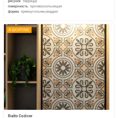
рисунок:
терраццо
поверхность:
противоскользящая
форма:
прямоугольник,квадрат
В ШОУРУМЕ
Rialto Codicer