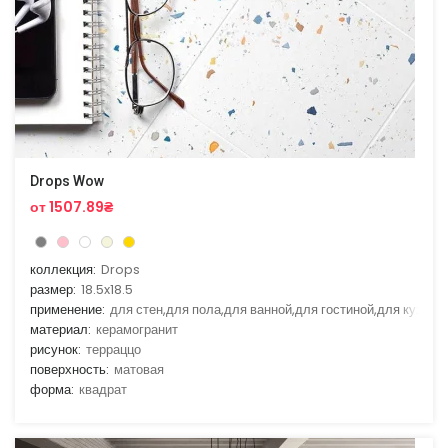
Drops Wow
от 1507.89₴
коллекция:
Drops
размер:
18.5x18.5
применение:
для стен,для пола,для ванной,для гостиной,для кухни
материал:
керамогранит
рисунок:
терраццо
поверхность:
матовая
форма:
квадрат