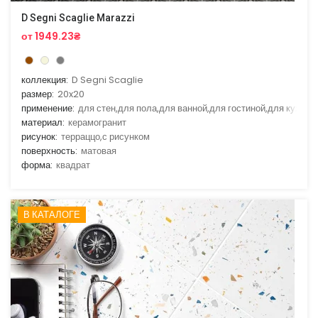
D Segni Scaglie Marazzi
от 1949.23₴
коллекция:
D Segni Scaglie
размер:
20x20
применение:
для стен,для пола,для ванной,для гостиной,для кухни
материал:
керамогранит
рисунок:
терраццо,с рисунком
поверхность:
матовая
форма:
квадрат
В КАТАЛОГЕ