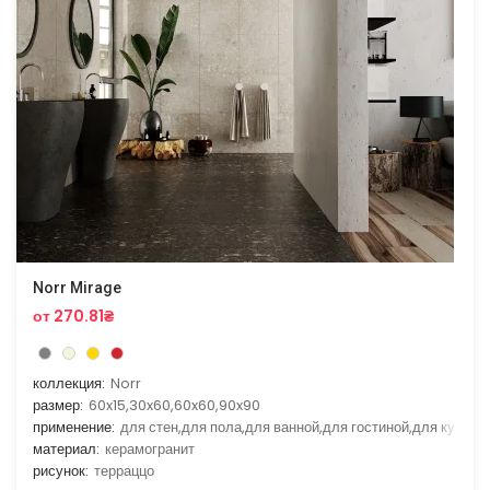
Norr Mirage
от 270.81₴
коллекция:
Norr
размер:
60x15,30x60,60x60,90x90
применение:
для стен,для пола,для ванной,для гостиной,для кухни
материал:
керамогранит
рисунок:
терраццо