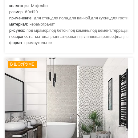
коллекция:
Majestic
размер:
60x120
применение:
для стен,для пола,для ванной,для кухни,для гостиной
материал:
керамогранит
рисунок:
под мрамор,под бетон,под камень,под цемент,терраццо
поверхность:
матовая,лаппатировання,глянцевая,рельефная,полир
форма:
прямоугольник
В ШОУРУМЕ