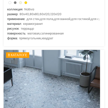
коллекция:
Nativa
размер:
80x40,80x80,60x120,120x120
применение:
для стен,для пола,для ванной,для гостиной,для кухни
материал:
керамогранит
рисунок:
терраццо
поверхность:
матовая,сатинированная
форма:
прямоугольник,квадрат
В КАТАЛОГЕ