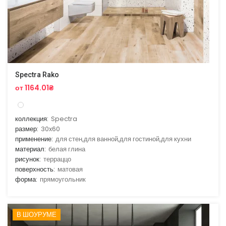
Spectra Rako
от 1164.01₴
коллекция:
Spectra
размер:
30x60
применение:
для стен,для ванной,для гостиной,для кухни
материал:
белая глина
рисунок:
терраццо
поверхность:
матовая
форма:
прямоугольник
В ШОУРУМЕ