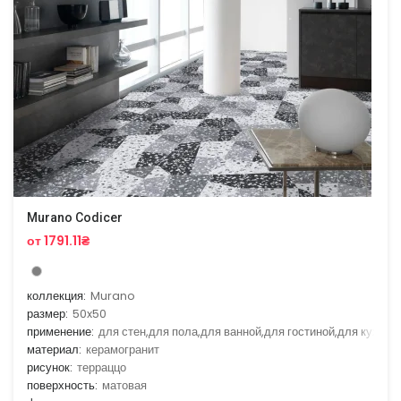
Murano Codicer
от 1791.11₴
коллекция:
Murano
размер:
50x50
применение:
для стен,для пола,для ванной,для гостиной,для кухни
материал:
керамогранит
рисунок:
терраццо
поверхность:
матовая