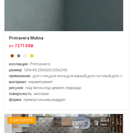
Primavera Mutina
от 7271.68₴
коллекция:
Primavera
размер:
120x40,120x120,120x240
применение:
для стен,для пола,для ванной,для гостиной,для кухни
материал:
керамогранит
рисунок:
под бетон,под цемент,терраццо
поверхность:
матовая
форма:
прямоугольник,квадрат
В КАТАЛОГЕ