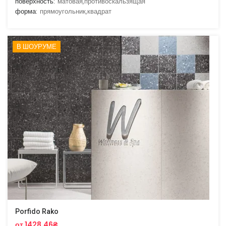
поверхность:
матовая,противоскальзящая
форма:
прямоугольник,квадрат
В ШОУРУМЕ
Porfido Rako
от 1428.46₴