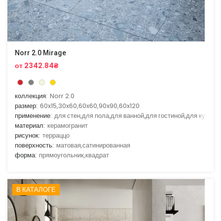
Norr 2.0 Mirage
от 2342.84₴
коллекция:
Norr 2.0
размер:
60x15,30x60,60x60,90x90,60x120
применение:
для стен,для пола,для ванной,для гостиной,для кухни
материал:
керамогранит
рисунок:
терраццо
поверхность:
матовая,сатинированная
форма:
прямоугольник,квадрат
В КАТАЛОГЕ