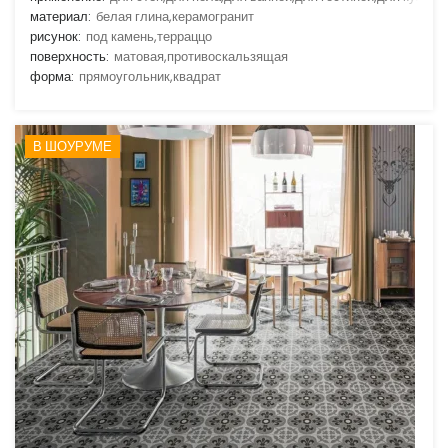
материал:
белая глина,керамогранит
рисунок:
под камень,терраццо
поверхность:
матовая,противоскальзящая
форма:
прямоугольник,квадрат
В ШОУРУМЕ