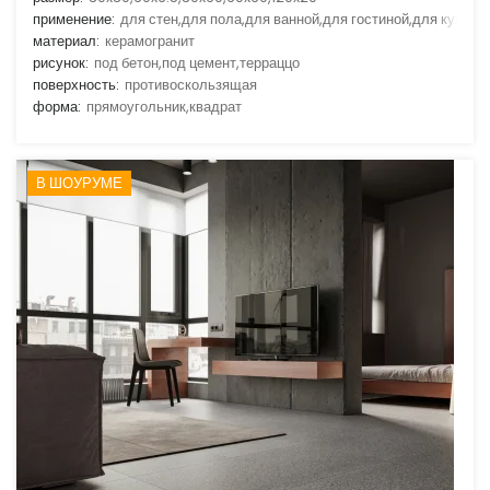
применение:
для стен,для пола,для ванной,для гостиной,для кухни
материал:
керамогранит
рисунок:
под бетон,под цемент,терраццо
поверхность:
противоскользящая
форма:
прямоугольник,квадрат
В ШОУРУМЕ