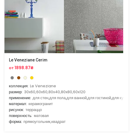
Le Veneziane Cerim
от 1898.87₴
коллекция:
Le Veneziane
размер:
30x60,60x60,80x40,80x80,60x120
применение:
для стен,для пола,для ванной,для гостиной,для кухни
материал:
керамогранит
рисунок:
терраццо
поверхность:
матовая
форма:
прямоугольник,квадрат