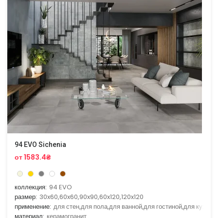
94 EVO Sichenia
от 1583.4₴
коллекция:
94 EVO
размер:
30x60,60x60,90x90,60x120,120x120
применение:
для стен,для пола,для ванной,для гостиной,для кухни
материал:
керамогранит