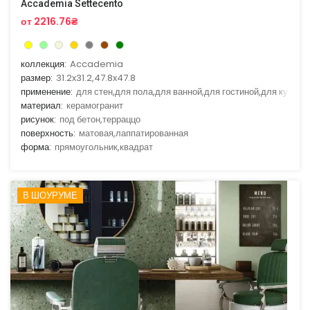
Accademia Settecento
от 2216.76₴
коллекция:
Accademia
размер:
31.2x31.2,47.8x47.8
применение:
для стен,для пола,для ванной,для гостиной,для кухни
материал:
керамогранит
рисунок:
под бетон,терраццо
поверхность:
матовая,лаппатированная
форма:
прямоугольник,квадрат
В ШОУРУМЕ