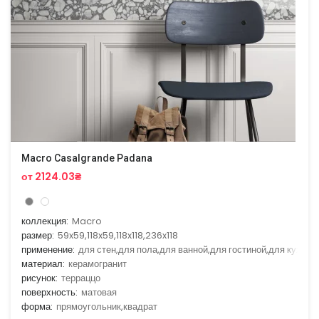
Macro Casalgrande Padana
от 2124.03₴
коллекция:
Macro
размер:
59x59,118x59,118x118,236x118
применение:
для стен,для пола,для ванной,для гостиной,для кухни
материал:
керамогранит
рисунок:
терраццо
поверхность:
матовая
форма:
прямоугольник,квадрат