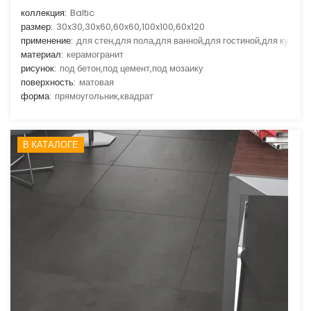
коллекция:
Baltic
размер:
30x30,30x60,60x60,100x100,60x120
применение:
для стен,для пола,для ванной,для гостиной,для кухни
материал:
керамогранит
рисунок:
под бетон,под цемент,под мозаику
поверхность:
матовая
форма:
прямоугольник,квадрат
В КАТАЛОГЕ