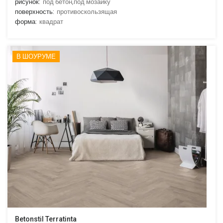
рисунок:
под бетон,под мозаику
поверхность:
противоскользящая
форма:
квадрат
В ШОУРУМЕ
Betonstil Terratinta