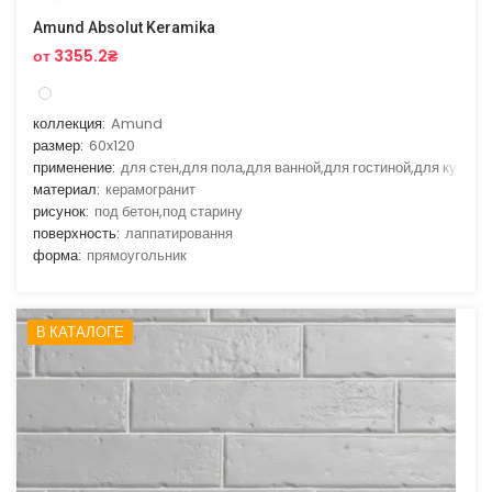
Amund Absolut Keramika
от 3355.2₴
коллекция:
Amund
размер:
60x120
применение:
для стен,для пола,для ванной,для гостиной,для кухни
материал:
керамогранит
рисунок:
под бетон,под старину
поверхность:
лаппатировання
форма:
прямоугольник
В КАТАЛОГЕ