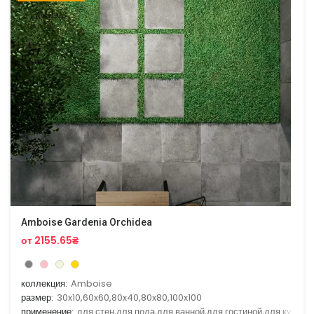
Amboise Gardenia Orchidea
от 2155.65₴
коллекция:
Amboise
размер:
30x10,60x60,80x40,80x80,100x100
применение:
для стен,для пола,для ванной,для гостиной,для кухни