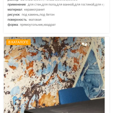
применение:
для стен,для пола,для ванной,для гостиной,для кухни
материал:
керамогранит
рисунок:
под камень,под бетон
поверхность:
матовая
форма:
прямоугольник,квадрат
В КАТАЛОГЕ