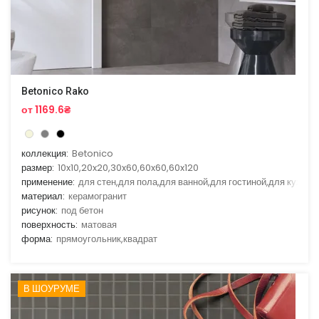
Betonico Rako
от 1169.6₴
коллекция:
Betonico
размер:
10x10,20x20,30x60,60x60,60x120
применение:
для стен,для пола,для ванной,для гостиной,для кухни
материал:
керамогранит
рисунок:
под бетон
поверхность:
матовая
форма:
прямоугольник,квадрат
В ШОУРУМЕ