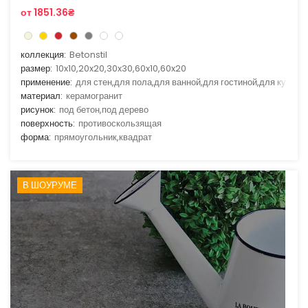
от 1851.36₴
коллекция:
Betonstil
размер:
10x10,20x20,30x30,60x10,60x20
применение:
для стен,для пола,для ванной,для гостиной,для кухни
материал:
керамогранит
рисунок:
под бетон,под дерево
поверхность:
противоскользящая
форма:
прямоугольник,квадрат
В ШОУРУМЕ