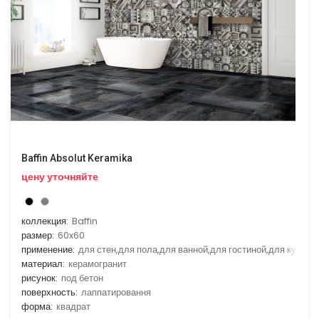
Baffin Absolut Keramika
цену уточняйте
коллекция:
Baffin
размер:
60x60
применение:
для стен,для пола,для ванной,для гостиной,для кухни
материал:
керамогранит
рисунок:
под бетон
поверхность:
лаппатировання
форма:
квадрат