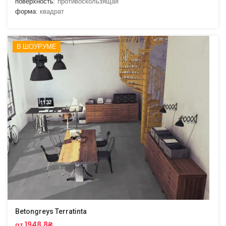
поверхность:
противоскользящая
форма:
квадрат
В ШОУРУМЕ
Betongreys Terratinta
от 1948.8₴