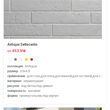
Antique Settecento
от 453.91₴
коллекция:
Antique
размер:
23x4.5
применение:
для стен,для пола,для ванной,для гостиной,для кухни
материал:
керамогранит
рисунок:
под бетон,под цемент
поверхность:
матовая
форма:
прямоугольник,под кирпич