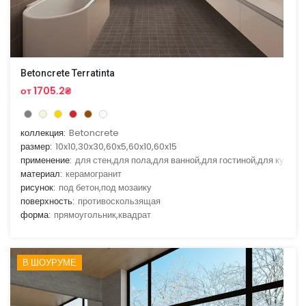
Betoncrete Terratinta
от 1705.2₴
коллекция:
Betoncrete
размер:
10x10,30x30,60x5,60x10,60x15
применение:
для стен,для пола,для ванной,для гостиной,для кухни
материал:
керамогранит
рисунок:
под бетон,под мозаику
поверхность:
противоскользящая
форма:
прямоугольник,квадрат
В ШОУРУМЕ