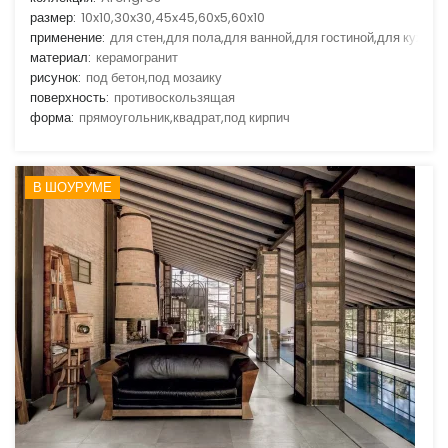
размер:
10x10,30x30,45x45,60x5,60x10
применение:
для стен,для пола,для ванной,для гостиной,для кухни
материал:
керамогранит
рисунок:
под бетон,под мозаику
поверхность:
противоскользящая
форма:
прямоугольник,квадрат,под кирпич
В ШОУРУМЕ