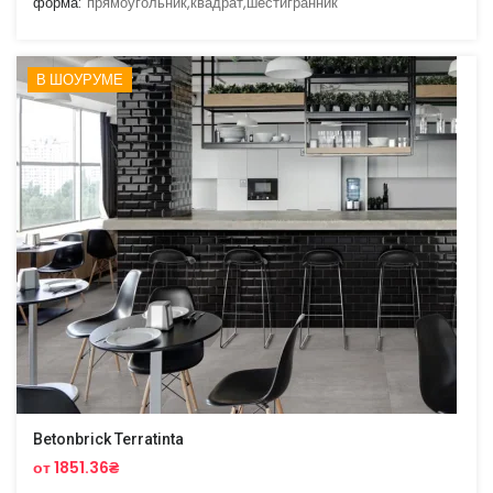
форма:
прямоугольник,квадрат,шестигранник
В ШОУРУМЕ
Betonbrick Terratinta
от 1851.36₴