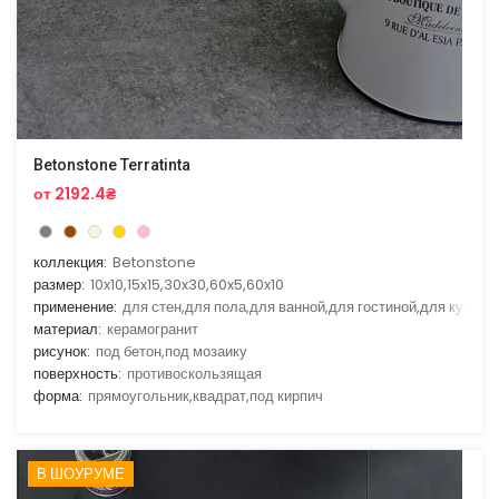
Betonstone Terratinta
от 2192.4₴
коллекция:
Betonstone
размер:
10x10,15x15,30x30,60x5,60x10
применение:
для стен,для пола,для ванной,для гостиной,для кухни
материал:
керамогранит
рисунок:
под бетон,под мозаику
поверхность:
противоскользящая
форма:
прямоугольник,квадрат,под кирпич
В ШОУРУМЕ