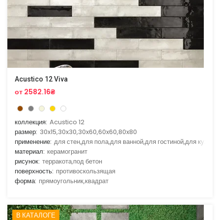
Acustico 12 Viva
от 2582.16₴
коллекция:
Acustico 12
размер:
30x15,30x30,30x60,60x60,80x80
применение:
для стен,для пола,для ванной,для гостиной,для кухни
материал:
керамогранит
рисунок:
терракота,под бетон
поверхность:
противоскользящая
форма:
прямоугольник,квадрат
В КАТАЛОГЕ