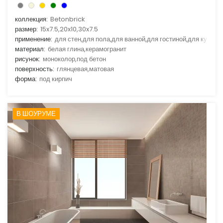
коллекция:
Betonbrick
размер:
15x7.5,20x10,30x7.5
применение:
для стен,для пола,для ванной,для гостиной,для кухни
материал:
белая глина,керамогранит
рисунок:
моноколор,под бетон
поверхность:
глянцевая,матовая
форма:
под кирпич
В ШОУРУМЕ