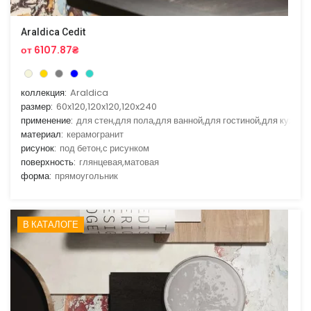
Araldica Cedit
от 6107.87₴
коллекция:
Araldica
размер:
60x120,120x120,120x240
применение:
для стен,для пола,для ванной,для гостиной,для кухни
материал:
керамогранит
рисунок:
под бетон,с рисунком
поверхность:
глянцевая,матовая
форма:
прямоугольник
В КАТАЛОГЕ