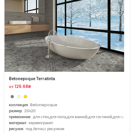
Betonepoque Terratinta
от 126.68₴
коллекция:
Betonepoque
размер:
20x20
применение:
для стен,для пола,для ванной,для гостиной,для кухни
материал:
керамогранит
рисунок:
под бетон,с рисунком