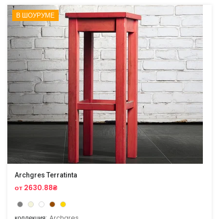
В ШОУРУМЕ
Archgres Terratinta
от 2630.88₴
коллекция:
Archgres