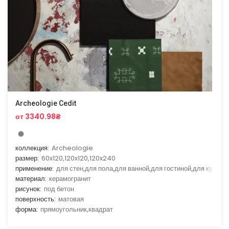
Archeologie Cedit
от 3340.98₴
коллекция:
Archeologie
размер:
60x120,120x120,120x240
применение:
для стен,для пола,для ванной,для гостиной,для кухни
материал:
керамогранит
рисунок:
под бетон
поверхность:
матовая
форма:
прямоугольник,квадрат