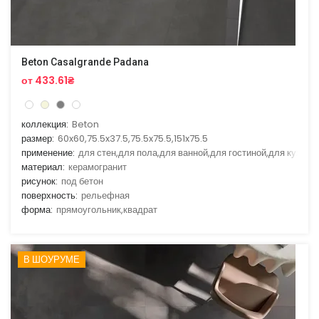
Beton Casalgrande Padana
от 433.61₴
коллекция:
Beton
размер:
60x60,75.5x37.5,75.5x75.5,151x75.5
применение:
для стен,для пола,для ванной,для гостиной,для кухни
материал:
керамогранит
рисунок:
под бетон
поверхность:
рельефная
форма:
прямоугольник,квадрат
В ШОУРУМЕ