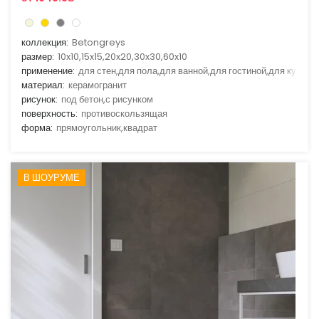
коллекция:
Betongreys
размер:
10x10,15x15,20x20,30x30,60x10
применение:
для стен,для пола,для ванной,для гостиной,для кухни
материал:
керамогранит
рисунок:
под бетон,с рисунком
поверхность:
противоскользящая
форма:
прямоугольник,квадрат
В ШОУРУМЕ