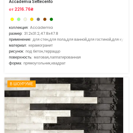
Accademia Settecento
от 2216.76₴
коллекция:
Accademia
размер:
31.2x31.2,47.8x47.8
применение:
для стен,для пола,для ванной,для гостиной,для кухни
материал:
керамогранит
рисунок:
под бетон,терраццо
поверхность:
матовая,лаппатированная
форма:
прямоугольник,квадрат
В ШОУРУМЕ