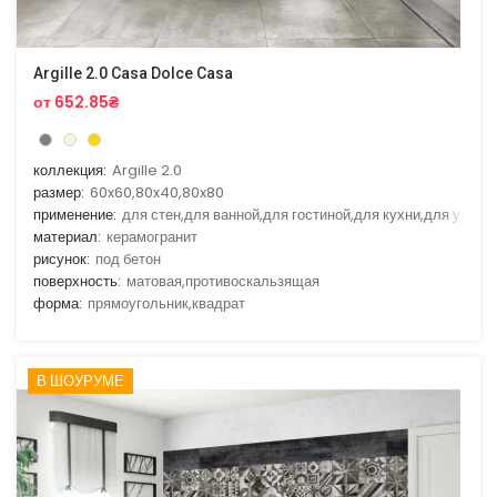
Argille 2.0 Casa Dolce Casa
от 652.85₴
коллекция:
Argille 2.0
размер:
60x60,80x40,80x80
применение:
для стен,для ванной,для гостиной,для кухни,для улицы
материал:
керамогранит
рисунок:
под бетон
поверхность:
матовая,противоскальзящая
форма:
прямоугольник,квадрат
В ШОУРУМЕ