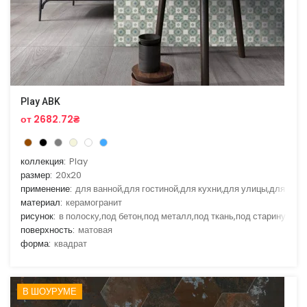
Play ABK
от 2682.72₴
коллекция:
Play
размер:
20x20
применение:
для ванной,для гостиной,для кухни,для улицы,для фас
материал:
керамогранит
рисунок:
в полоску,под бетон,под металл,под ткань,под старину
поверхность:
матовая
форма:
квадрат
В ШОУРУМЕ