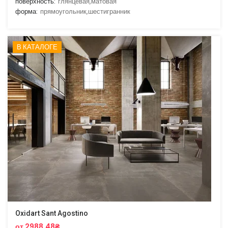
поверхность:
глянцевая,матовая
форма:
прямоугольник,шестигранник
В КАТАЛОГЕ
Oxidart Sant Agostino
от 2988.48₴