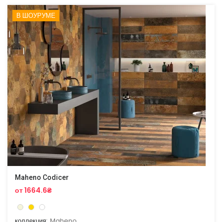
В ШОУРУМЕ
Maheno Codicer
от 1664.6₴
коллекция:
Maheno