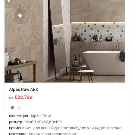
Alpes Raw ABK
от 522.72₴
коллекция:
Alpes Raw
размер:
30x60,60x60,60x120
применение:
для ванной,для гостиной,для улицы,для фасада
материал:
белая глина,керамогранит