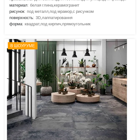
материал:
белая глина,керамогранит
рисунок:
под металл,под мрамор,с рисунком
поверхность:
3D,лаппатировання
форма:
квадрат,под кирпич,прямоугольник
В ШОУРУМЕ