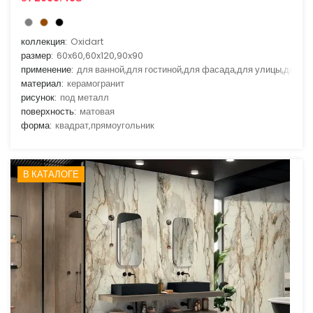
коллекция:
Oxidart
размер:
60x60,60x120,90x90
применение:
для ванной,для гостиной,для фасада,для улицы,для ф
материал:
керамогранит
рисунок:
под металл
поверхность:
матовая
форма:
квадрат,прямоугольник
В КАТАЛОГЕ