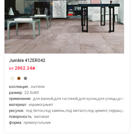
Jumble 41ZERO42
от 2862.24₴
коллекция:
Jumble
размер:
22.5x90
применение:
для ванной,для гостиной,для кухни,для улицы,для фас
материал:
керамогранит
рисунок:
под бетон,под камень,под металл,под цемент,терраццо
поверхность:
матовая
форма:
прямоугольник