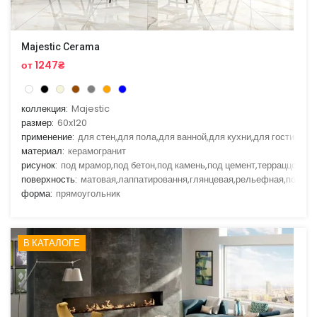
Majestic Cerama
от 1247₴
коллекция:
Majestic
размер:
60x120
применение:
для стен,для пола,для ванной,для кухни,для гостиной
материал:
керамогранит
рисунок:
под мрамор,под бетон,под камень,под цемент,терраццо
поверхность:
матовая,лаппатировання,глянцевая,рельефная,полир
форма:
прямоугольник
В КАТАЛОГЕ