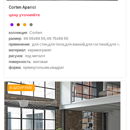
Corten Aparici
цену уточняйте
коллекция:
Corten
размер:
99.55x99.55,49.75x99.55
применение:
для стен,для пола,для ванной,для гостиной,для кухни
материал:
керамогранит
рисунок:
под металл
поверхность:
матовая
форма:
прямоугольник,квадрат
В ШОУРУМЕ