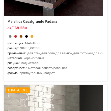
Metallica Casalgrande Padana
от 1169.28₴
коллекция:
Metallica
размер:
30x60,60x60
применение:
для стен,для пола,для ванной,для гостиной,для кухни
материал:
керамогранит
рисунок:
под металл
поверхность:
матовая,лаппатированная
форма:
прямоугольник,квадрат
В КАТАЛОГЕ