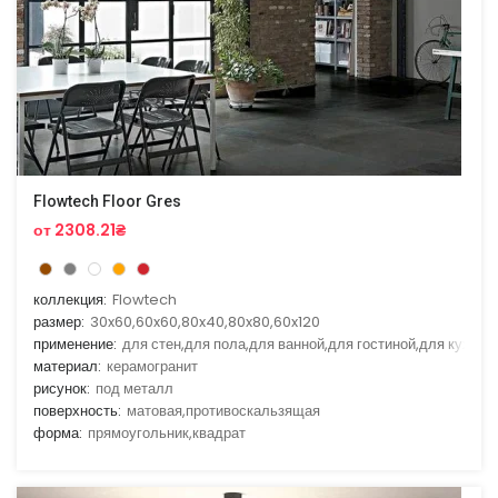
Flowtech Floor Gres
от 2308.21₴
коллекция:
Flowtech
размер:
30x60,60x60,80x40,80x80,60x120
применение:
для стен,для пола,для ванной,для гостиной,для кухни
материал:
керамогранит
рисунок:
под металл
поверхность:
матовая,противоскальзящая
форма:
прямоугольник,квадрат