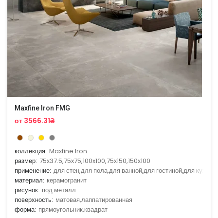
Maxfine Iron FMG
от 3566.31₴
коллекция:
Maxfine Iron
размер:
75x37.5,75x75,100x100,75x150,150x100
применение:
для стен,для пола,для ванной,для гостиной,для кухни
материал:
керамогранит
рисунок:
под металл
поверхность:
матовая,лаппатированная
форма:
прямоугольник,квадрат