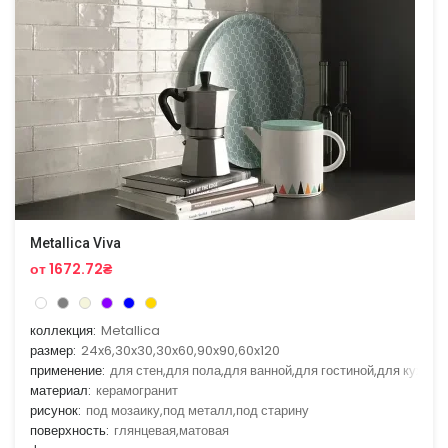
Metallica Viva
от 1672.72₴
коллекция:
Metallica
размер:
24x6,30x30,30x60,90x90,60x120
применение:
для стен,для пола,для ванной,для гостиной,для кухни
материал:
керамогранит
рисунок:
под мозаику,под металл,под старину
поверхность:
глянцевая,матовая