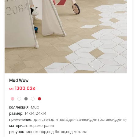
Mud Wow
от 1300.02₴
коллекция:
Mud
размер:
14x14,24x14
применение:
для стен,для пола,для ванной,для гостиной,для кухни
материал:
керамогранит
рисунок:
моноколор,под бетон,под металл