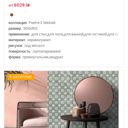
от 6029.1₴
коллекция:
Pietre E Metalli
размер:
300x150
применение:
для стен,для пола,для ванной,для гостиной,для кухни
материал:
керамогранит
рисунок:
под металл
поверхность:
лаппатировання
форма:
прямоугольник,квадрат
В ШОУРУМЕ