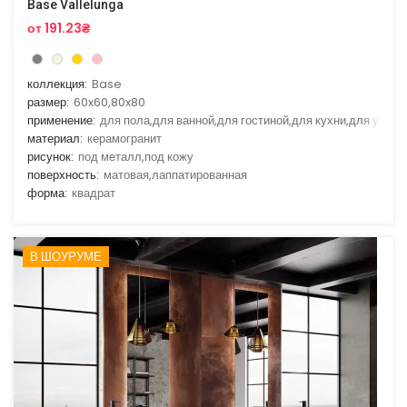
Base Vallelunga
от 191.23₴
коллекция:
Base
размер:
60x60,80x80
применение:
для пола,для ванной,для гостиной,для кухни,для улицы
материал:
керамогранит
рисунок:
под металл,под кожу
поверхность:
матовая,лаппатированная
форма:
квадрат
В ШОУРУМЕ