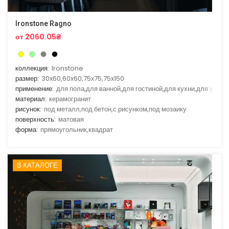
Ironstone Ragno
от 2060.05₴
коллекция:
Ironstone
размер:
30x60,60x60,75x75,75x150
применение:
для пола,для ванной,для гостиной,для кухни,для улицы
материал:
керамогранит
рисунок:
под металл,под бетон,с рисунком,под мозаику
поверхность:
матовая
форма:
прямоугольник,квадрат
В КАТАЛОГЕ