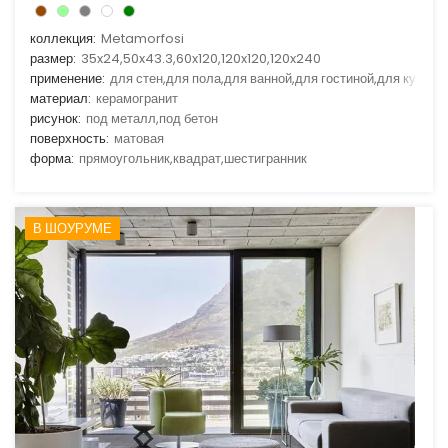
коллекция:
Metamorfosi
размер:
35x24,50x43.3,60x120,120x120,120x240
применение:
для стен,для пола,для ванной,для гостиной,для кухни
материал:
керамогранит
рисунок:
под металл,под бетон
поверхность:
матовая
форма:
прямоугольник,квадрат,шестигранник
В ШОУРУМЕ