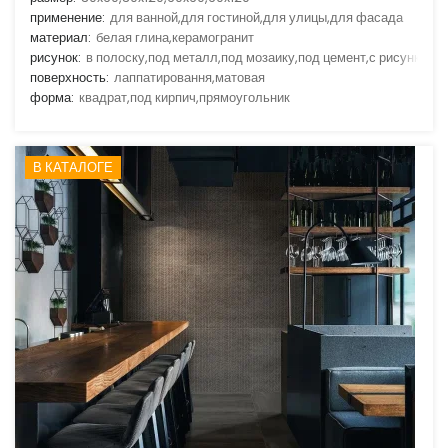
применение:
для ванной,для гостиной,для улицы,для фасада
материал:
белая глина,керамогранит
рисунок:
в полоску,под металл,под мозаику,под цемент,с рисунком
поверхность:
лаппатировання,матовая
форма:
квадрат,под кирпич,прямоугольник
В КАТАЛОГЕ