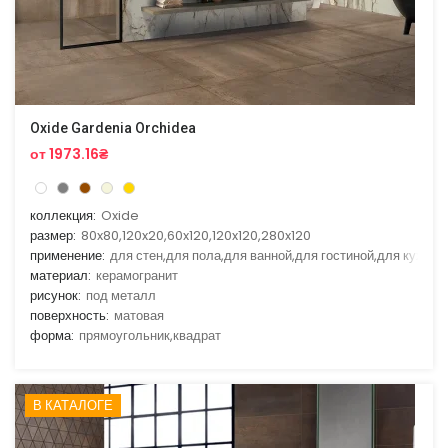
Oxide Gardenia Orchidea
от 1973.16₴
коллекция:
Oxide
размер:
80x80,120x20,60x120,120x120,280x120
применение:
для стен,для пола,для ванной,для гостиной,для кухни
материал:
керамогранит
рисунок:
под металл
поверхность:
матовая
форма:
прямоугольник,квадрат
В КАТАЛОГЕ