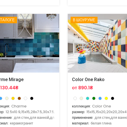
АТАЛОГЕ
В ШОУРУМЕ
rme Mirage
Color One Rako
2130.44₴
от 890.1₴
екция:
Charme
коллекция:
Color One
ер:
12.5x10.9,15x15,28x7.5,30x7.5,30x60
размер:
15x15,15x20,20x20,20x
енение:
для стен,для ванной,для гостиной,для кухни,для улицы
применение:
для стен,для ванн
риал:
керамогранит
материал:
белая глина