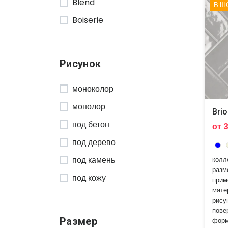
Blend
Rondine
В Ш
Boiserie
Senio
Briolette
Settecento
Cementine
Tagina
Рисунок
Ceylan
Tonalite
моноколор
Charme
Vogue
монолор
Color One
Wow
Brio
под бетон
Color Two
от 
под дерево
Cristalli
под камень
колл
Crocotiles
разм
под кожу
Denim
прим
мате
под металл
Easy
рису
пове
под мозаику
Elegance
Размер
форм