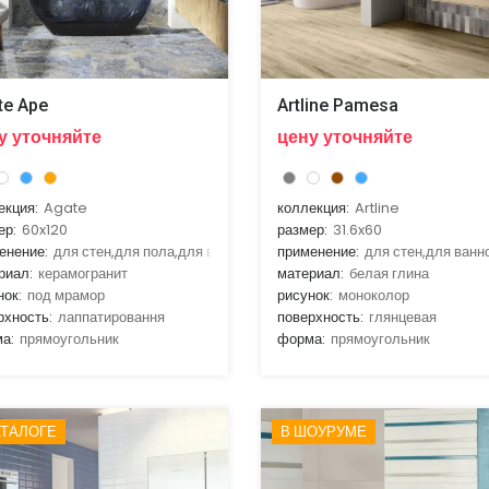
te Ape
Artline Pamesa
у уточняйте
цену уточняйте
екция:
Agate
коллекция:
Artline
ер:
60x120
размер:
31.6x60
енение:
для стен,для пола,для ванной,для гостиной,для кухни
применение:
для стен,для ванн
риал:
керамогранит
материал:
белая глина
нок:
под мрамор
рисунок:
моноколор
рхность:
лаппатировання
поверхность:
глянцевая
а:
прямоугольник
форма:
прямоугольник
АТАЛОГЕ
В ШОУРУМЕ