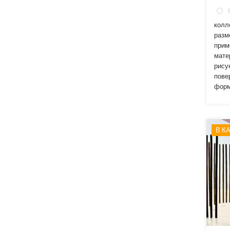
30x30
колл
30x60
разм
30x7.5
прим
мате
31,6x90
рису
пове
31.6x60
форм
31.9x96.3
33x33,
В К
37x6.1
40x10
40x20
40x30
40x40
45x118