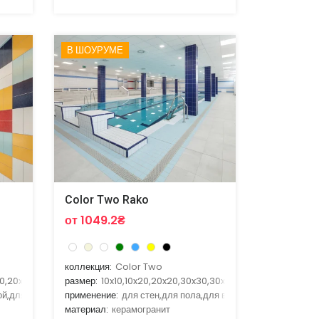
В ШОУРУМЕ
Color Two Rako
от 1049.2₴
коллекция:
Color Two
40,20x25
размер:
10x10,10x20,20x20,30x30,30x60
ой,для гостиной,для кухни
применение:
для стен,для пола,для ванной,для гостиной,д
материал:
керамогранит