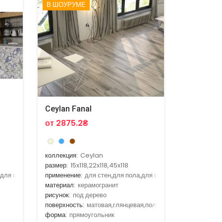
В ШОУРУМЕ
Ceylan Fanal
от 2875.2₴
коллекция:
Ceylan
размер:
15x118,22x118,45x118
,для ванной,для кухни
применение:
для стен,для пола,для ванной,для гостиной,д
материал:
керамогранит
рисунок:
под дерево
поверхность:
матовая,глянцевая,полированная
форма:
прямоугольник