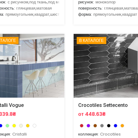
нок:
с рисунком,под ткань,под мозаику
рисунок:
моноколор
рхность:
глянцевая,матовая
поверхность:
глянцевая,матова
а:
прямоугольник,квадрат,шестигранник
форма:
прямоугольник,квадрат
АТАЛОГЕ
В КАТАЛОГЕ
talli Vogue
Crocotiles Settecento
1339.8₴
от 448.63₴
екция:
Cristalli
коллекция:
Crocotiles