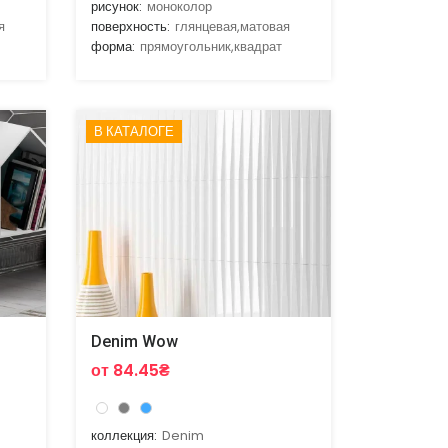
рисунок:
моноколор
я
поверхность:
глянцевая,матовая
форма:
прямоугольник,квадрат
В КАТАЛОГЕ
Denim Wow
от 84.45₴
коллекция:
Denim