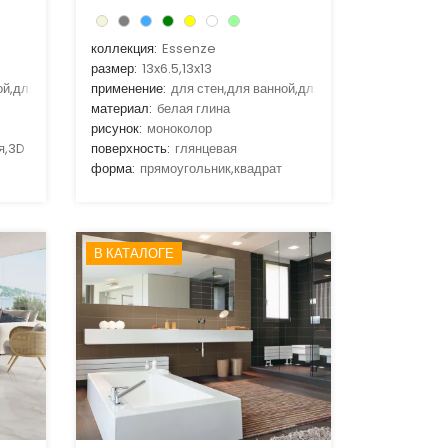
коллекция:
Essenze
размер:
13x6.5,13x13
ой,для гостиной,для кухни
применение:
для стен,для ванной,для гостиной,для кухни
материал:
белая глина
рисунок:
моноколор
я,3D
поверхность:
глянцевая
форма:
прямоугольник,квадрат
В КАТАЛОГЕ