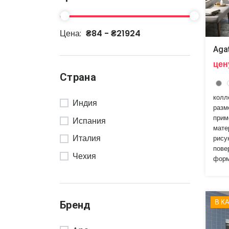
Цена:
₴84 - ₴21924
Aga
цен
Страна
колл
Индия
разм
прим
Испания
мате
Италия
рису
пове
Чехия
форм
В К
Бренд