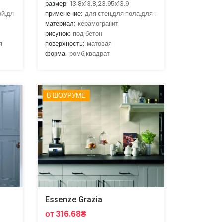
размер:
13.8x13.8,23.95x13.9
ой,для гостиной,для кухни
применение:
для стен,для пола,для ванной,для гостиной,д
материал:
керамогранит
рисунок:
под бетон
я
поверхность:
матовая
форма:
ромб,квадрат
В ШОУРУМЕ
Essenze Grazia
от 316.68₴