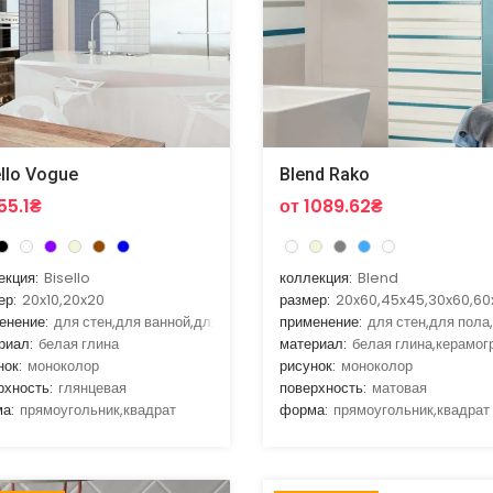
ello Vogue
Blend Rako
55.1₴
от 1089.62₴
екция:
Bisello
коллекция:
Blend
ер:
20x10,20x20
размер:
20x60,45x45,30x60,60
енение:
для стен,для ванной,для кухни
применение:
для стен,для пола
риал:
белая глина
материал:
белая глина,керамог
нок:
моноколор
рисунок:
моноколор
рхность:
глянцевая
поверхность:
матовая
а:
прямоугольник,квадрат
форма:
прямоугольник,квадрат