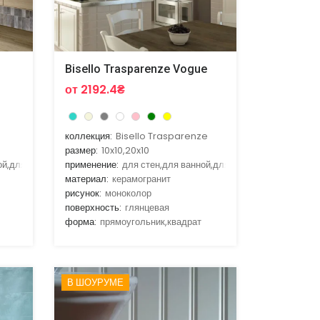
Bisello Trasparenze Vogue
от 2192.4₴
коллекция:
Bisello Trasparenze
размер:
10x10,20x10
ой,для кухни
применение:
для стен,для ванной,для кухни
материал:
керамогранит
рисунок:
моноколор
поверхность:
глянцевая
форма:
прямоугольник,квадрат
В ШОУРУМЕ