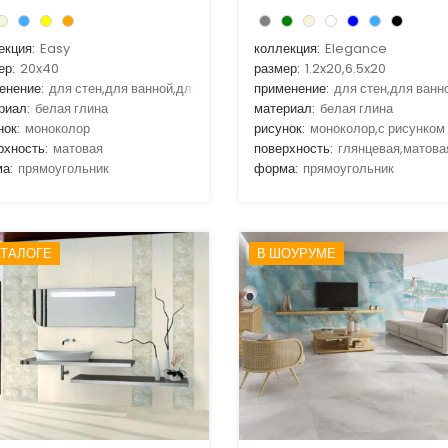
екция:
Easy
коллекция:
Elegance
ер:
20x40
размер:
1.2x20,6.5x20
енение:
для стен,для ванной,для гостиной,для кухни
применение:
для стен,для ванн
риал:
белая глина
материал:
белая глина
нок:
моноколор
рисунок:
моноколор,с рисунком
рхность:
матовая
поверхность:
глянцевая,матова
а:
прямоугольник
форма:
прямоугольник
АТАЛОГЕ
В ШОУРУМЕ