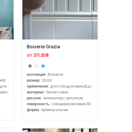
Boiserie Grazia
от 311.81₴
коллекция:
Boiserie
x60
размер:
12x20
,для ванной,для гостиной,для кухни
применение:
для стен,для ванной,для гостиной,для кухни
ранит
материал:
белая глина
рисунок:
моноколор,с рисунком
поверхность:
глянцевая,матовая,3D
форма:
прямоугольник