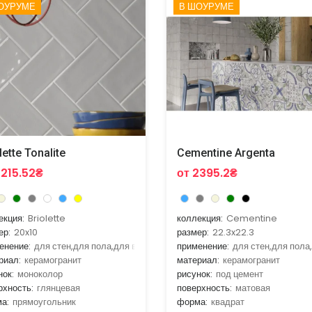
ОУРУМЕ
В ШОУРУМЕ
lette Tonalite
Cementine Argenta
3215.52₴
от 2395.2₴
екция:
Briolette
коллекция:
Cementine
ер:
20x10
размер:
22.3x22.3
енение:
для стен,для пола,для ванной,для гостиной,для кухни
применение:
для стен,для пола
риал:
керамогранит
материал:
керамогранит
нок:
моноколор
рисунок:
под цемент
рхность:
глянцевая
поверхность:
матовая
а:
прямоугольник
форма:
квадрат