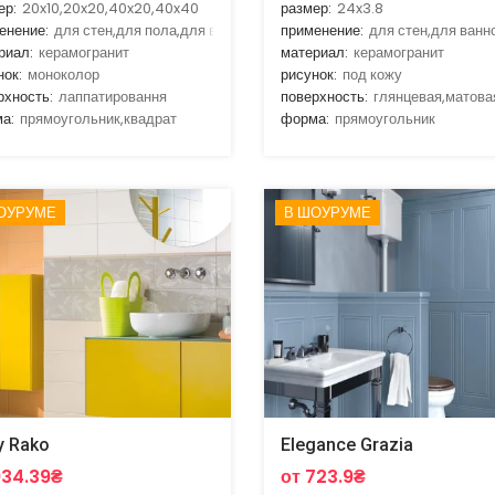
ер:
20x10,20x20,40x20,40x40
размер:
24x3.8
енение:
для стен,для пола,для ванной,для кухни,для улицы
применение:
для стен,для ванн
риал:
керамогранит
материал:
керамогранит
нок:
моноколор
рисунок:
под кожу
рхность:
лаппатировання
поверхность:
глянцевая,матова
а:
прямоугольник,квадрат
форма:
прямоугольник
ОУРУМЕ
В ШОУРУМЕ
y Rako
Elegance Grazia
934.39₴
от 723.9₴