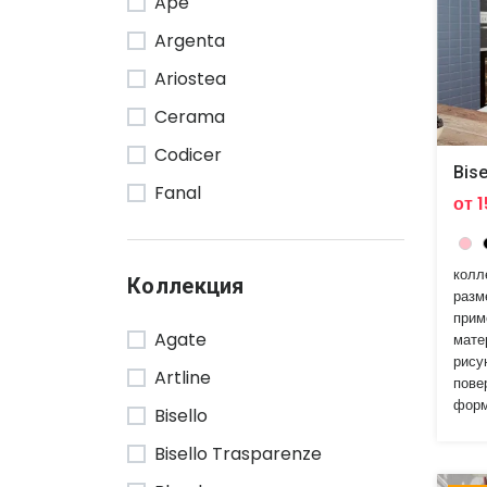
Ape
Argenta
Ariostea
Cerama
Codicer
Bis
Fanal
от 1
Gardenia Orchidea
Grazia
колл
Коллекция
разм
Marazzi
прим
Agate
мате
Mirage
рису
Artline
Mutina
пове
форм
Bisello
Pamesa
Bisello Trasparenze
Rako