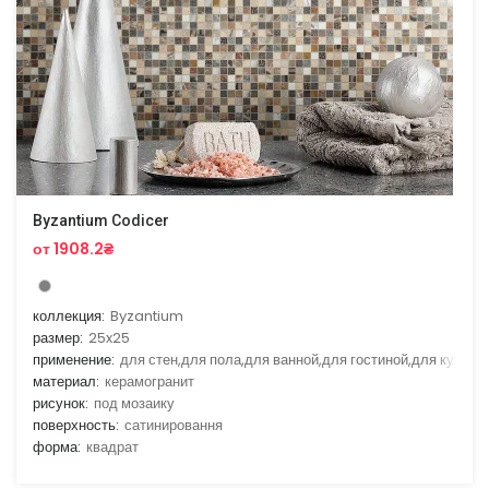
Byzantium Codicer
от 1908.2₴
коллекция:
Byzantium
размер:
25x25
применение:
для стен,для пола,для ванной,для гостиной,для кухни
материал:
керамогранит
рисунок:
под мозаику
поверхность:
сатинировання
форма:
квадрат