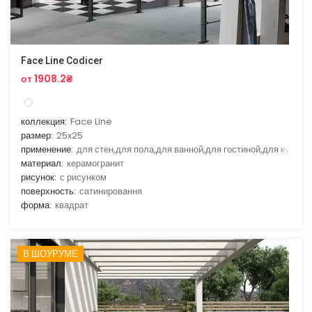
Face Line Codicer
от 1908.2₴
коллекция:
Face Line
размер:
25x25
применение:
для стен,для пола,для ванной,для гостиной,для кухни
материал:
керамогранит
рисунок:
с рисунком
поверхность:
сатинировання
форма:
квадрат
В ШОУРУМЕ