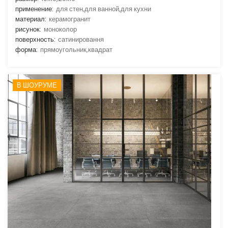
применение:
для стен,для ванной,для кухни
материал:
керамогранит
рисунок:
моноколор
поверхность:
сатинировання
форма:
прямоугольник,квадрат
В ШОУРУМЕ