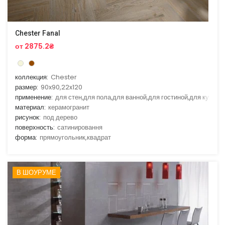
Chester Fanal
от 2875.2₴
коллекция:
Chester
размер:
90x90,22x120
применение:
для стен,для пола,для ванной,для гостиной,для кухни
материал:
керамогранит
рисунок:
под дерево
поверхность:
сатинировання
форма:
прямоугольник,квадрат
В ШОУРУМЕ