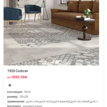
1920 Codicer
от 1895.38₴
коллекция:
1920
размер:
25x25
применение:
для стен,для пола,для ванной,для гостиной,для кухни
материал:
керамогранит