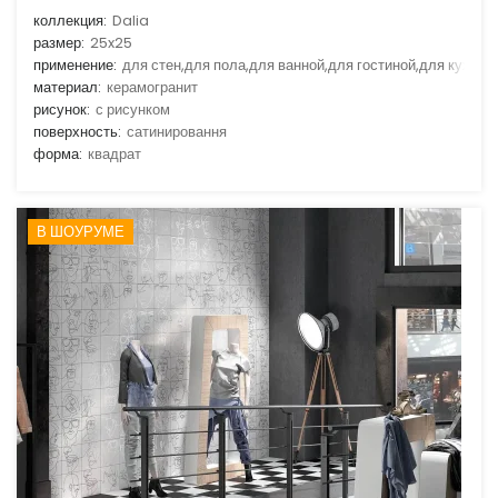
коллекция:
Dalia
размер:
25x25
применение:
для стен,для пола,для ванной,для гостиной,для кухни
материал:
керамогранит
рисунок:
с рисунком
поверхность:
сатинировання
форма:
квадрат
В ШОУРУМЕ