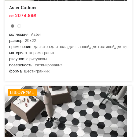
Aster Codicer
от 2074.88₴
коллекция:
Aster
размер:
25x22
применение:
для стен,для пола,для ванной,для гостиной,для кухни
материал:
керамогранит
рисунок:
с рисунком
поверхность:
сатинировання
форма:
шестигранник
В ШОУРУМЕ