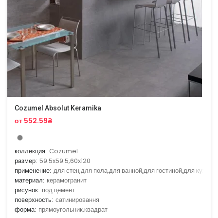
Cozumel Absolut Keramika
от 552.59₴
коллекция:
Cozumel
размер:
59.5x59.5,60x120
применение:
для стен,для пола,для ванной,для гостиной,для кухни
материал:
керамогранит
рисунок:
под цемент
поверхность:
сатинировання
форма:
прямоугольник,квадрат