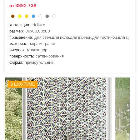
от 3892.73₴
коллекция:
Iridium
размер:
30x60,60x60
применение:
для стен,для пола,для ванной,для гостиной,для кухни
материал:
керамогранит
рисунок:
моноколор
поверхность:
сатинировання
форма:
прямоугольник
В ШОУРУМЕ