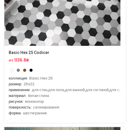
Basic Hex 25 Codicer
от 1136.8₴
коллекция:
Basic Hex 25
размер:
25x22
применение:
для стен,для пола,для ванной,для гостиной,для кухни
материал:
белая глина
рисунок:
моноколор
поверхность:
сатинировання
форма:
шестигранник