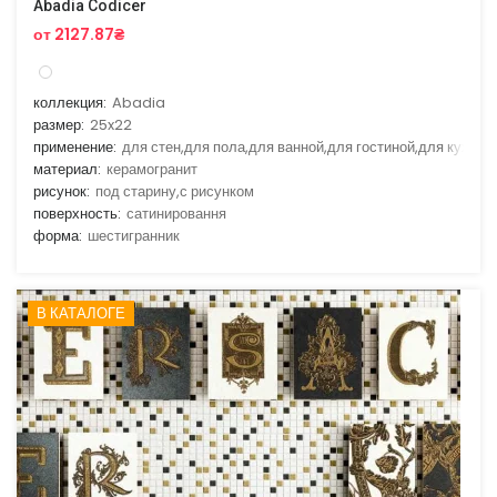
Abadia Codicer
от 2127.87₴
коллекция:
Abadia
размер:
25x22
применение:
для стен,для пола,для ванной,для гостиной,для кухни
материал:
керамогранит
рисунок:
под старину,с рисунком
поверхность:
сатинировання
форма:
шестигранник
В КАТАЛОГЕ