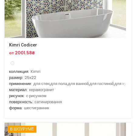
Kimri Codicer
от 2001.58₴
коллекция:
Kimri
размер:
25x22
применение:
для стен,для пола,для ванной,для гостиной,для кухни
материал:
керамогранит
рисунок:
с рисунком
поверхность:
сатинировання
форма:
шестигранник
В ШОУРУМЕ