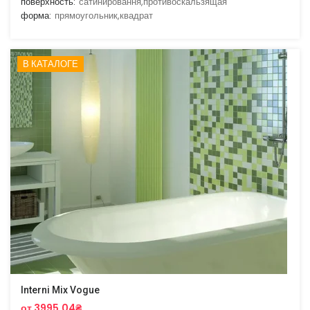
поверхность:
сатинировання,противоскальзящая
форма:
прямоугольник,квадрат
В КАТАЛОГЕ
Interni Mix Vogue
от 3995.04₴