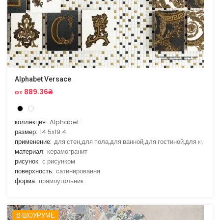
Alphabet Versace
от 889.36₴
коллекция:
Alphabet
размер:
14.5x19.4
применение:
для стен,для пола,для ванной,для гостиной,для кухни
материал:
керамогранит
рисунок:
с рисунком
поверхность:
сатинировання
форма:
прямоугольник
В ШОУРУМЕ