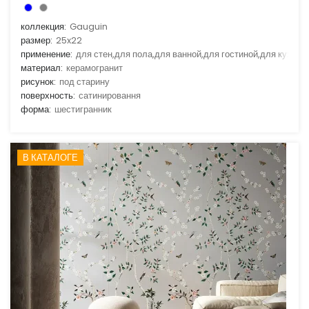
коллекция:
Gauguin
размер:
25x22
применение:
для стен,для пола,для ванной,для гостиной,для кухни
материал:
керамогранит
рисунок:
под старину
поверхность:
сатинировання
форма:
шестигранник
В КАТАЛОГЕ