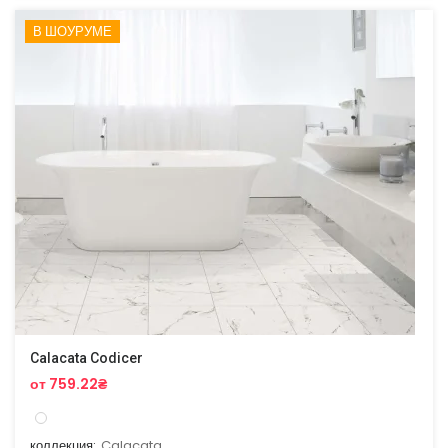
В ШОУРУМЕ
Calacata Codicer
от 759.22₴
коллекция:
Calacata