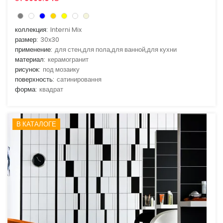
коллекция:
Interni Mix
размер:
30x30
применение:
для стен,для пола,для ванной,для кухни
материал:
керамогранит
рисунок:
под мозаику
поверхность:
сатинировання
форма:
квадрат
В КАТАЛОГЕ