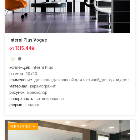
Interni Plus Vogue
от 1315.44₴
коллекция:
Interni Plus
размер:
20x20
применение:
для пола,для ванной,для гостиной,для кухни,для улицы
материал:
керамогранит
рисунок:
моноколор
поверхность:
сатинировання
форма:
квадрат
В КАТАЛОГЕ