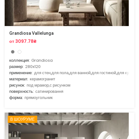
Grandiosa Vallelunga
от 3097.78₴
коллекция:
Grandiosa
размер:
280x120
применение:
для стен,для пола,для ванной,для гостиной,для кухни
материал:
керамогранит
рисунок:
под мрамор,с рисунком
поверхность:
сатинировання
форма:
прямоугольник
В ШОУРУМЕ