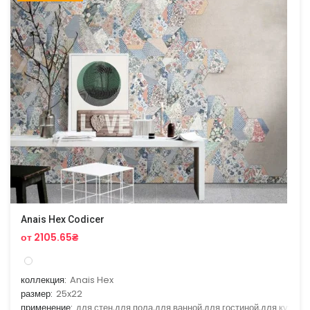
Anais Hex Codicer
от 2105.65₴
коллекция:
Anais Hex
размер:
25x22
применение:
для стен,для пола,для ванной,для гостиной,для кухни