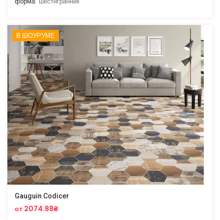
форма:
шестигранник
В ШОУРУМЕ
Gauguin Codicer
от 2074.88₴