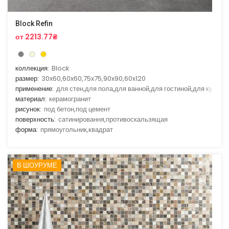
Block Refin
от 2213.77₴
коллекция:
Block
размер:
30x60,60x60,75x75,90x90,60x120
применение:
для стен,для пола,для ванной,для гостиной,для кухни
материал:
керамогранит
рисунок:
под бетон,под цемент
поверхность:
сатинировання,противоскальзящая
форма:
прямоугольник,квадрат
В ШОУРУМЕ