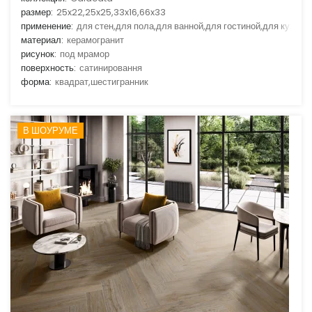
размер:
25x22,25x25,33x16,66x33
применение:
для стен,для пола,для ванной,для гостиной,для кухни
материал:
керамогранит
рисунок:
под мрамор
поверхность:
сатинировання
форма:
квадрат,шестигранник
В ШОУРУМЕ