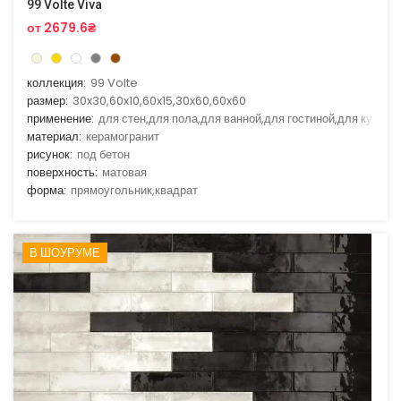
99 Volte Viva
от 2679.6₴
коллекция:
99 Volte
размер:
30x30,60x10,60x15,30x60,60x60
применение:
для стен,для пола,для ванной,для гостиной,для кухни
материал:
керамогранит
рисунок:
под бетон
поверхность:
матовая
форма:
прямоугольник,квадрат
В ШОУРУМЕ