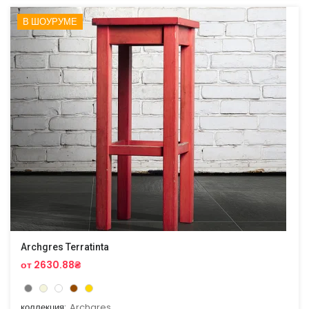
В ШОУРУМЕ
Archgres Terratinta
от 2630.88₴
коллекция:
Archgres