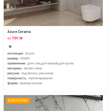
Azure Cerama
от 1191.1₴
коллекция:
Azure
размер:
30x60
применение:
для стен,для ванной,для кухни
материал:
белая глина
рисунок:
под бетон,с рисунком
поверхность:
лаппатировання
форма:
прямоугольник
В ШОУРУМЕ