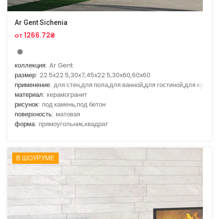
Ar Gent Sichenia
от 1266.72₴
коллекция:
Ar Gent
размер:
22.5x22.5,30x7,45x22.5,30x60,60x60
применение:
для стен,для пола,для ванной,для гостиной,для кухни
материал:
керамогранит
рисунок:
под камень,под бетон
поверхность:
матовая
форма:
прямоугольник,квадрат
В ШОУРУМЕ