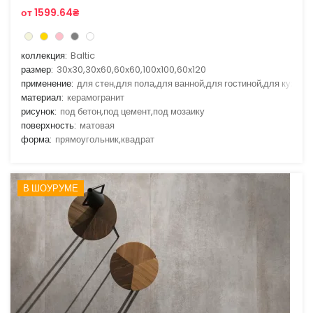
от 1599.64₴
коллекция:
Baltic
размер:
30x30,30x60,60x60,100x100,60x120
применение:
для стен,для пола,для ванной,для гостиной,для кухни
материал:
керамогранит
рисунок:
под бетон,под цемент,под мозаику
поверхность:
матовая
форма:
прямоугольник,квадрат
В ШОУРУМЕ