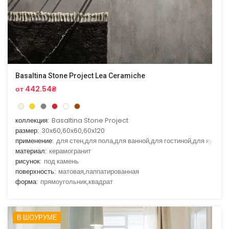
Basaltina Stone Project Lea Ceramiche
от 442.54₴
коллекция:
Basaltina Stone Project
размер:
30x60,60x60,60x120
применение:
для стен,для пола,для ванной,для гостиной,для кухни
материал:
керамогранит
рисунок:
под камень
поверхность:
матовая,лаппатированная
форма:
прямоугольник,квадрат
В ШОУРУМЕ