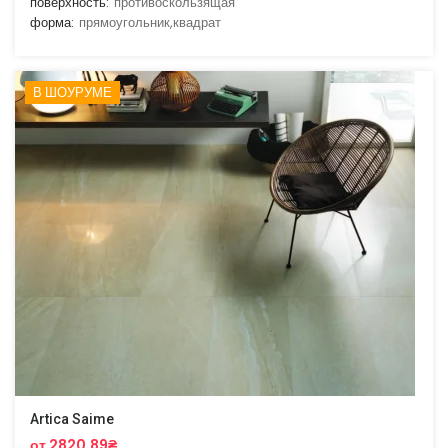
поверхность:
противоскользящая
форма:
прямоугольник,квадрат
В ШОУРУМЕ
Artica Saime
от 2820.89₴