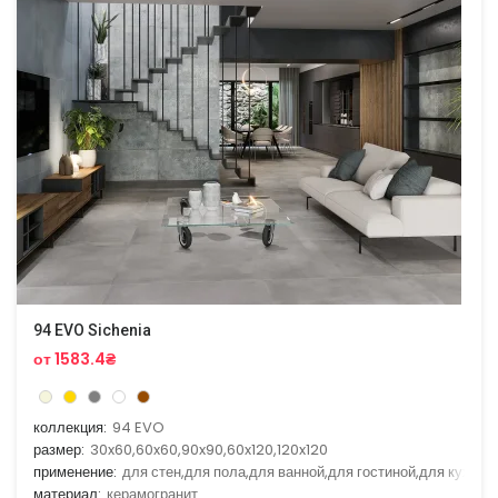
94 EVO Sichenia
от 1583.4₴
коллекция:
94 EVO
размер:
30x60,60x60,90x90,60x120,120x120
применение:
для стен,для пола,для ванной,для гостиной,для кухни
материал:
керамогранит