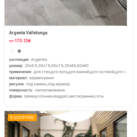
Argenta Vallelunga
от 170.12₴
коллекция:
Argenta
размер:
20x9.5,30x7.5,60x7.5,30x60,60x60
применение:
для стен,для пола,для ванной,для гостиной,для кухни
материал:
керамогранит
рисунок:
под камень,под мрамор
поверхность:
лаппатировання
форма:
прямоугольник,квадрат,шестигранник,соты
В ШОУРУМЕ