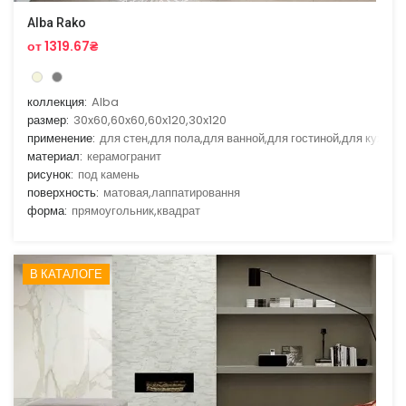
Alba Rako
от 1319.67₴
коллекция:
Alba
размер:
30x60,60x60,60x120,30x120
применение:
для стен,для пола,для ванной,для гостиной,для кухни
материал:
керамогранит
рисунок:
под камень
поверхность:
матовая,лаппатировання
форма:
прямоугольник,квадрат
В КАТАЛОГЕ