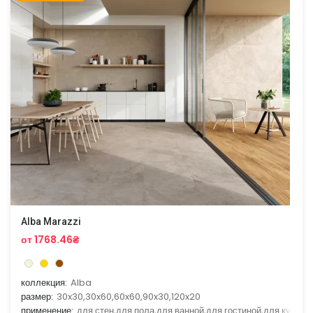
Alba Marazzi
от 1768.46₴
коллекция:
Alba
размер:
30x30,30x60,60x60,90x30,120x20
применение:
для стен,для пола,для ванной,для гостиной,для кухни