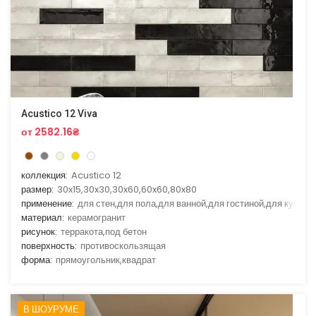
Acustico 12 Viva
от 2582.16₴
коллекция:
Acustico 12
размер:
30x15,30x30,30x60,60x60,80x80
применение:
для стен,для пола,для ванной,для гостиной,для кухни
материал:
керамогранит
рисунок:
терракота,под бетон
поверхность:
противоскользящая
форма:
прямоугольник,квадрат
В ШОУРУМЕ