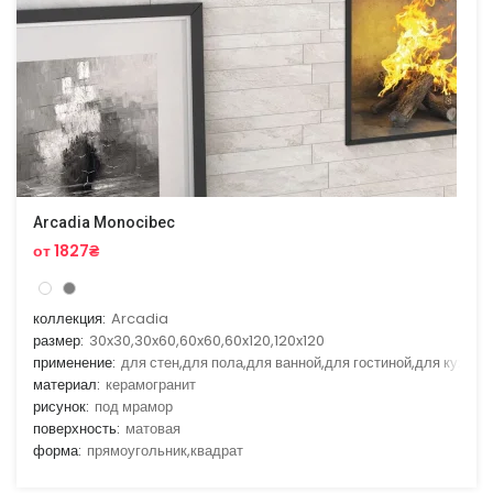
Arcadia Monocibec
от 1827₴
коллекция:
Arcadia
размер:
30x30,30x60,60x60,60x120,120x120
применение:
для стен,для пола,для ванной,для гостиной,для кухни
материал:
керамогранит
рисунок:
под мрамор
поверхность:
матовая
форма:
прямоугольник,квадрат