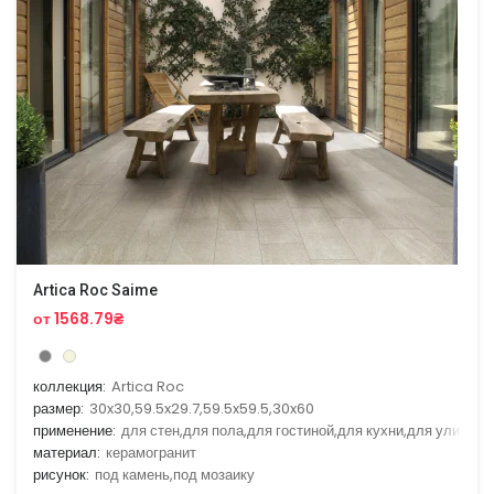
Artica Roc Saime
от 1568.79₴
коллекция:
Artica Roc
размер:
30x30,59.5x29.7,59.5x59.5,30x60
применение:
для стен,для пола,для гостиной,для кухни,для улицы
материал:
керамогранит
рисунок:
под камень,под мозаику