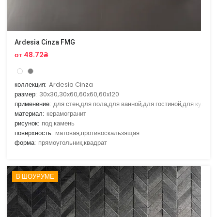
Ardesia Cinza FMG
от 48.72₴
коллекция:
Ardesia Cinza
размер:
30x30,30x60,60x60,60x120
применение:
для стен,для пола,для ванной,для гостиной,для кухни
материал:
керамогранит
рисунок:
под камень
поверхность:
матовая,противоскальзящая
форма:
прямоугольник,квадрат
В ШОУРУМЕ