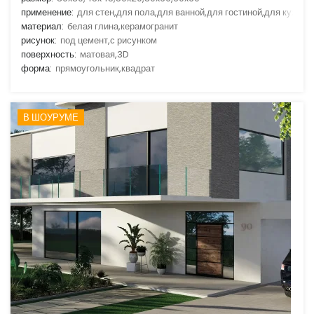
применение:
для стен,для пола,для ванной,для гостиной,для кухни
материал:
белая глина,керамогранит
рисунок:
под цемент,с рисунком
поверхность:
матовая,3D
форма:
прямоугольник,квадрат
В ШОУРУМЕ