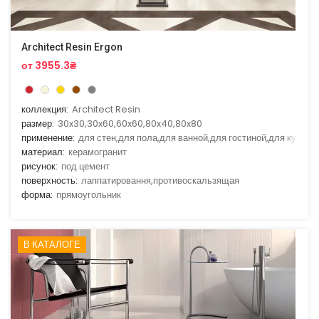
Architect Resin Ergon
от 3955.3₴
коллекция:
Architect Resin
размер:
30x30,30x60,60x60,80x40,80x80
применение:
для стен,для пола,для ванной,для гостиной,для кухни
материал:
керамогранит
рисунок:
под цемент
поверхность:
лаппатировання,противоскальзящая
форма:
прямоугольник
В КАТАЛОГЕ