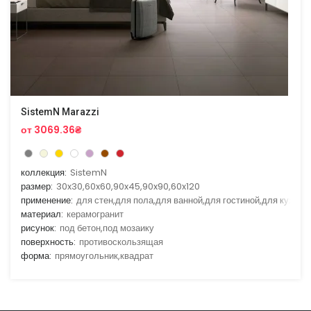
SistemN Marazzi
от 3069.36₴
коллекция:
SistemN
размер:
30x30,60x60,90x45,90x90,60x120
применение:
для стен,для пола,для ванной,для гостиной,для кухни
материал:
керамогранит
рисунок:
под бетон,под мозаику
поверхность:
противоскользящая
форма:
прямоугольник,квадрат