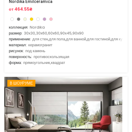
Nordika Emilceramica
от 464.55₴
коллекция:
Nordika
размер:
30x30,30x60,60x60,90x45,90x90
применение:
для стен,для пола,для ванной,для гостиной,для кухни
материал:
керамогранит
рисунок:
под камень
поверхность:
противоскользящая
форма:
прямоугольник,квадрат
В ШОУРУМЕ