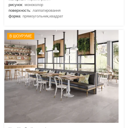
рисунок:
моноколор
поверхность:
лаппатировання
форма:
прямоугольник,квадрат
В ШОУРУМЕ