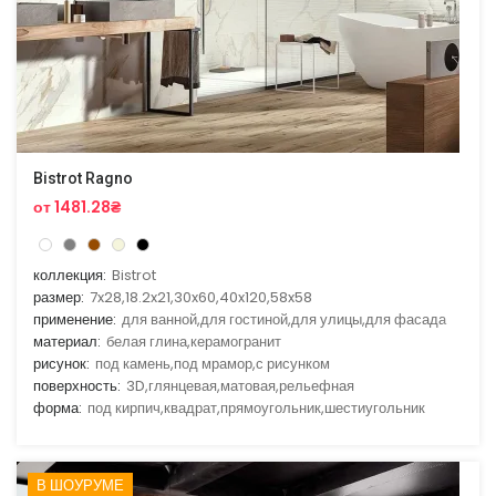
Bistrot Ragno
от 1481.28₴
коллекция:
Bistrot
размер:
7x28,18.2x21,30x60,40x120,58x58
применение:
для ванной,для гостиной,для улицы,для фасада
материал:
белая глина,керамогранит
рисунок:
под камень,под мрамор,с рисунком
поверхность:
3D,глянцевая,матовая,рельефная
форма:
под кирпич,квадрат,прямоугольник,шестиугольник
В ШОУРУМЕ