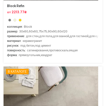
Block Refin
от 2213.77₴
коллекция:
Block
размер:
30x60,60x60,75x75,90x90,60x120
применение:
для стен,для пола,для ванной,для гостиной,для кухни
материал:
керамогранит
рисунок:
под бетон,под цемент
поверхность:
сатинировання,противоскальзящая
форма:
прямоугольник,квадрат
В КАТАЛОГЕ