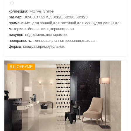
коллекция:
Marvel Shine
размер:
30x60,37.5x75,50x120,60x60,60x120
применение:
для ванной,для гостиной,для кухни,для улицы,для фас
материал:
белая глина,керамогранит
рисунок:
под камень,под мрамор
поверхность:
глянцевая,лаппатировання,матовая
форма:
квадрат,прямоугольник
В ШОУРУМЕ