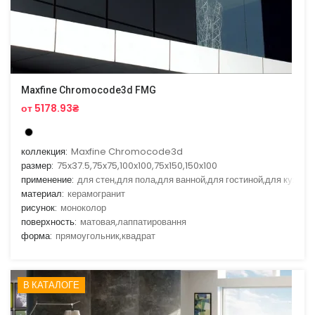
Maxfine Chromocode3d FMG
от 5178.93₴
коллекция:
Maxfine Chromocode3d
размер:
75x37.5,75x75,100x100,75x150,150x100
применение:
для стен,для пола,для ванной,для гостиной,для кухни
материал:
керамогранит
рисунок:
моноколор
поверхность:
матовая,лаппатировання
форма:
прямоугольник,квадрат
В КАТАЛОГЕ