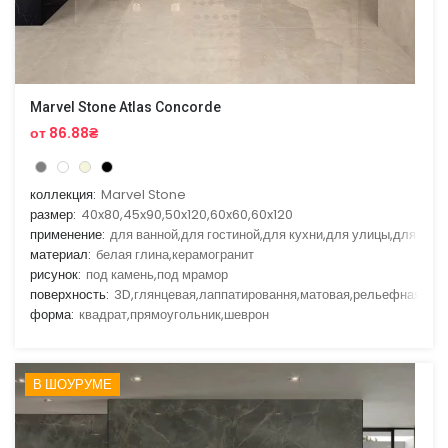
Marvel Stone Atlas Concorde
от 86.88₴
коллекция:
Marvel Stone
размер:
40x80,45x90,50x120,60x60,60x120
применение:
для ванной,для гостиной,для кухни,для улицы,для фас
материал:
белая глина,керамогранит
рисунок:
под камень,под мрамор
поверхность:
3D,глянцевая,лаппатировання,матовая,рельефная
форма:
квадрат,прямоугольник,шеврон
В ШОУРУМЕ