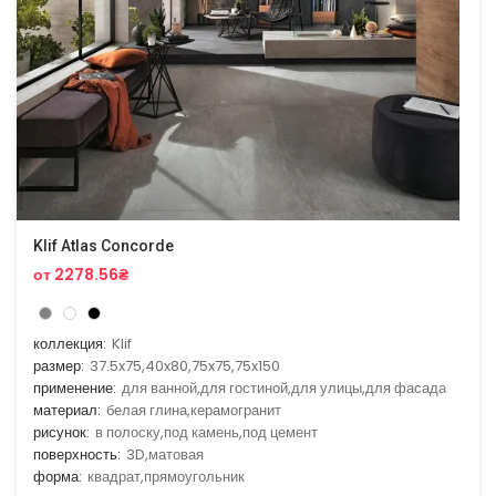
Klif Atlas Concorde
от 2278.56₴
коллекция:
Klif
размер:
37.5x75,40x80,75x75,75x150
применение:
для ванной,для гостиной,для улицы,для фасада
материал:
белая глина,керамогранит
рисунок:
в полоску,под камень,под цемент
поверхность:
3D,матовая
форма:
квадрат,прямоугольник