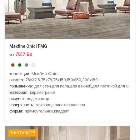
Maxfine Onici FMG
от 7517.5₴
коллекция:
Maxfine Onici
размер:
75x37.5,75x75,75x150,150x150,300x150
применение:
для стен,для пола,для ванной,для гостиной,для кухни
материал:
керамогранит
рисунок:
под мрамор
поверхность:
матовая,лаппатированная
форма:
прямоугольник,квадрат
В КАТАЛОГЕ