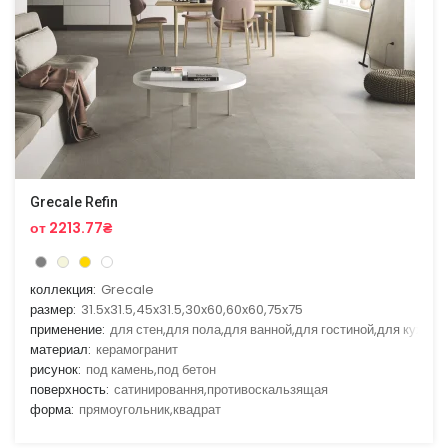
Grecale Refin
от 2213.77₴
коллекция:
Grecale
размер:
31.5x31.5,45x31.5,30x60,60x60,75x75
применение:
для стен,для пола,для ванной,для гостиной,для кухни
материал:
керамогранит
рисунок:
под камень,под бетон
поверхность:
сатинировання,противоскальзящая
форма:
прямоугольник,квадрат