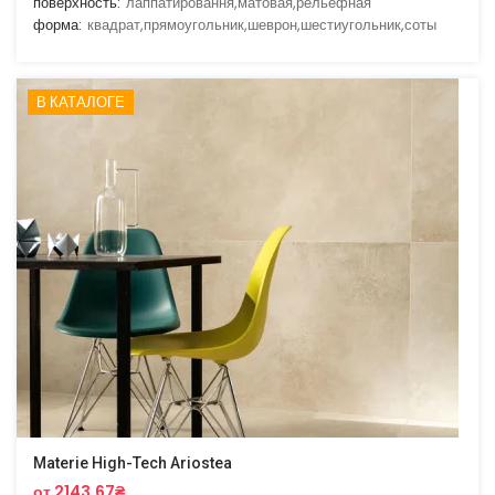
поверхность:
лаппатировання,матовая,рельефная
форма:
квадрат,прямоугольник,шеврон,шестиугольник,соты
В КАТАЛОГЕ
Materie High-Tech Ariostea
от 2143.67₴