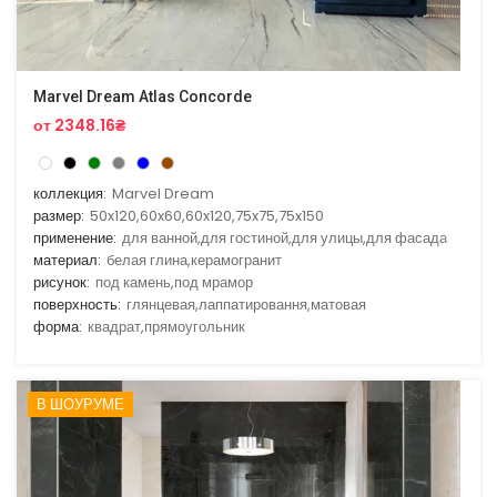
Marvel Dream Atlas Concorde
от 2348.16₴
коллекция:
Marvel Dream
размер:
50x120,60x60,60x120,75x75,75x150
применение:
для ванной,для гостиной,для улицы,для фасада
материал:
белая глина,керамогранит
рисунок:
под камень,под мрамор
поверхность:
глянцевая,лаппатировання,матовая
форма:
квадрат,прямоугольник
В ШОУРУМЕ