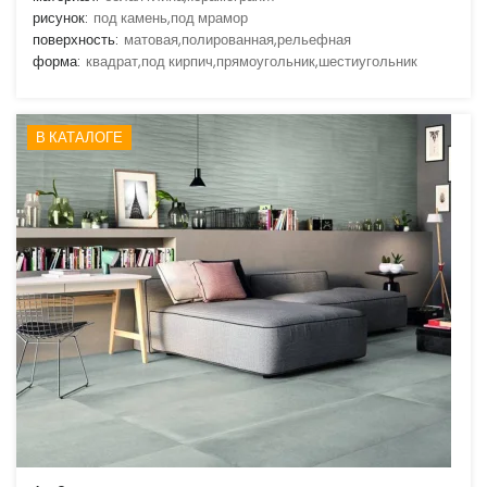
рисунок:
под камень,под мрамор
поверхность:
матовая,полированная,рельефная
форма:
квадрат,под кирпич,прямоугольник,шестиугольник
В КАТАЛОГЕ