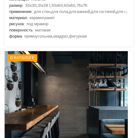
размер:
30x30,31x28.1,30x60,60x60,75x75
применение:
для стен,для пола,для ванной,для гостиной,для кухни
материал:
керамогранит
рисунок:
под мрамор
поверхность:
матовая
форма:
прямоугольник,квадрат,фигурная
В КАТАЛОГЕ