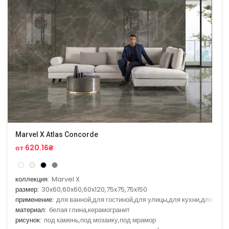
Marvel X Atlas Concorde
от 620.16₴
коллекция:
Marvel X
размер:
30x60,60x60,60x120,75x75,75x150
применение:
для ванной,для гостиной,для улицы,для кухни,для ули
материал:
белая глина,керамогранит
рисунок:
под камень,под мозаику,под мрамор