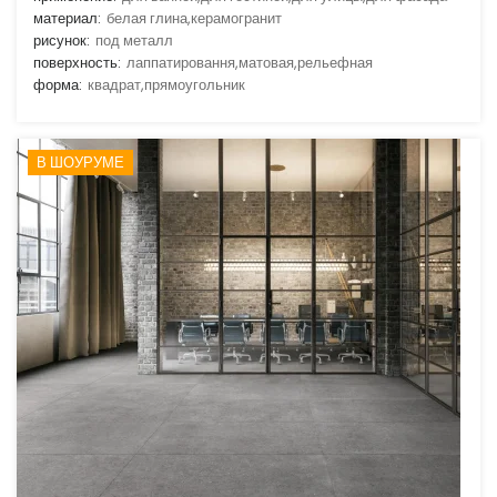
материал:
белая глина,керамогранит
рисунок:
под металл
поверхность:
лаппатировання,матовая,рельефная
форма:
квадрат,прямоугольник
В ШОУРУМЕ