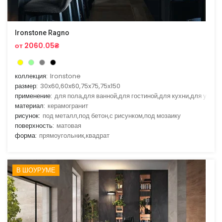
Ironstone Ragno
от 2060.05₴
коллекция:
Ironstone
размер:
30x60,60x60,75x75,75x150
применение:
для пола,для ванной,для гостиной,для кухни,для улицы
материал:
керамогранит
рисунок:
под металл,под бетон,с рисунком,под мозаику
поверхность:
матовая
форма:
прямоугольник,квадрат
В ШОУРУМЕ