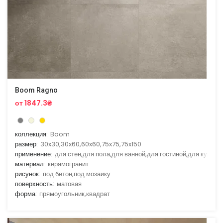
Boom Ragno
от 1847.3₴
коллекция:
Boom
размер:
30x30,30x60,60x60,75x75,75x150
применение:
для стен,для пола,для ванной,для гостиной,для кухни
материал:
керамогранит
рисунок:
под бетон,под мозаику
поверхность:
матовая
форма:
прямоугольник,квадрат