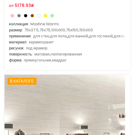
от 5178.93₴
коллекция:
Maxfine Marmi
размер:
75x37.5,75x75,100x100,75x150,150x100
применение:
для стен,для пола,для ванной,для гостиной,для кухни
материал:
керамогранит
рисунок:
под мрамор
поверхность:
матовая,лаппатированная
форма:
прямоугольник,квадрат
В КАТАЛОГЕ