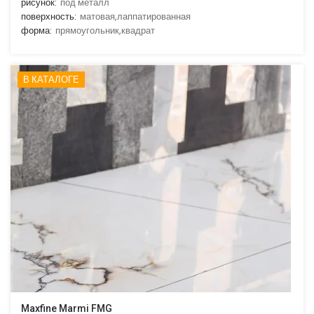
рисунок:
под металл
поверхность:
матовая,лаппатированная
форма:
прямоугольник,квадрат
В КАТАЛОГЕ
Maxfine Marmi FMG