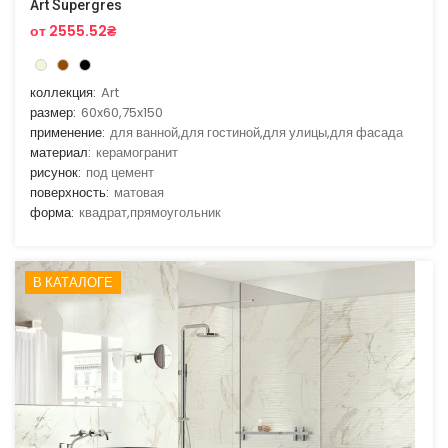
Art Supergres
от 2555.52₴
коллекция:
Art
размер:
60x60,75x150
применение:
для ванной,для гостиной,для улицы,для фасада
материал:
керамогранит
рисунок:
под цемент
поверхность:
матовая
форма:
квадрат,прямоугольник
В КАТАЛОГЕ