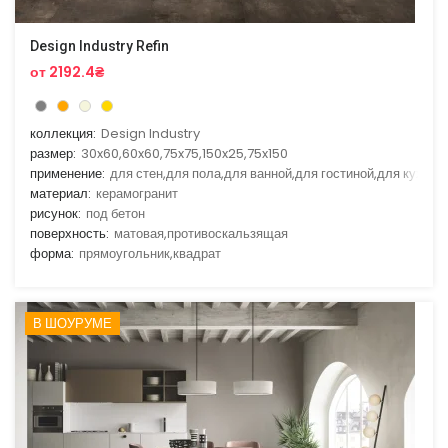
Design Industry Refin
от 2192.4₴
коллекция:
Design Industry
размер:
30x60,60x60,75x75,150x25,75x150
применение:
для стен,для пола,для ванной,для гостиной,для кухни
материал:
керамогранит
рисунок:
под бетон
поверхность:
матовая,противоскальзящая
форма:
прямоугольник,квадрат
В ШОУРУМЕ