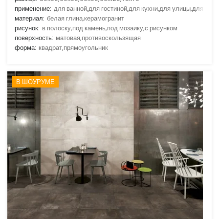
применение:
для ванной,для гостиной,для кухни,для улицы,для фас
материал:
белая глина,керамогранит
рисунок:
в полоску,под камень,под мозаику,с рисунком
поверхность:
матовая,противоскользящая
форма:
квадрат,прямоугольник
В ШОУРУМЕ