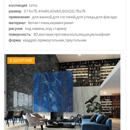
коллекция:
Lims
размер:
37.5x75,40x80,60x60,60x120,75x75
применение:
для ванной,для гостиной,для улицы,для фасада
материал:
белая глина,керамогранит
рисунок:
под камень,под старину
поверхность:
3D,матовая,противоскользящая,рельефная
форма:
квадрат,прямоугольник,треугольник
В ШОУРУМЕ