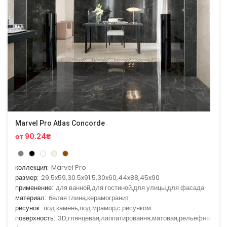
Marvel Pro Atlas Concorde
от 90.24₴
коллекция:
Marvel Pro
размер:
29.5x59,30.5x91.5,30x60,44x88,45x90
применение:
для ванной,для гостиной,для улицы,для фасада
материал:
белая глина,керамогранит
рисунок:
под камень,под мрамор,с рисунком
поверхность:
3D,глянцевая,лаппатировання,матовая,рельефная