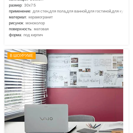
размер:
30x7.5
применение:
для стен,для пола,для ванной,для гостиной,для кухни
материал:
керамогранит
рисунок:
моноколор
поверхность:
матовая
форма:
под кирпич
В ШОУРУМЕ