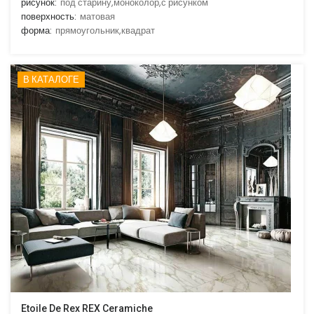
рисунок:
под старину,моноколор,с рисунком
поверхность:
матовая
форма:
прямоугольник,квадрат
В КАТАЛОГЕ
Etoile De Rex REX Ceramiche