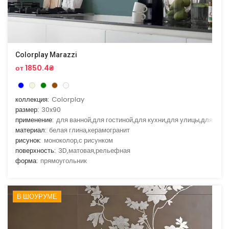
Colorplay Marazzi
от 1850.4₴
коллекция:
Colorplay
размер:
30x90
применение:
для ванной,для гостиной,для кухни,для улицы,для фас
материал:
белая глина,керамогранит
рисунок:
моноколор,с рисунком
поверхность:
3D,матовая,рельефная
форма:
прямоугольник
В ШОУРУМЕ