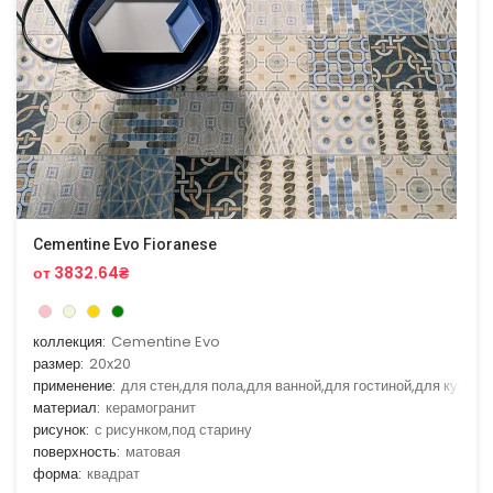
Cementine Evo Fioranese
от 3832.64₴
коллекция:
Cementine Evo
размер:
20x20
применение:
для стен,для пола,для ванной,для гостиной,для кухни
материал:
керамогранит
рисунок:
с рисунком,под старину
поверхность:
матовая
форма:
квадрат