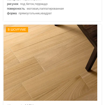
рисунок:
под бетон,терраццо
поверхность:
матовая,лаппатированная
форма:
прямоугольник,квадрат
В ШОУРУМЕ