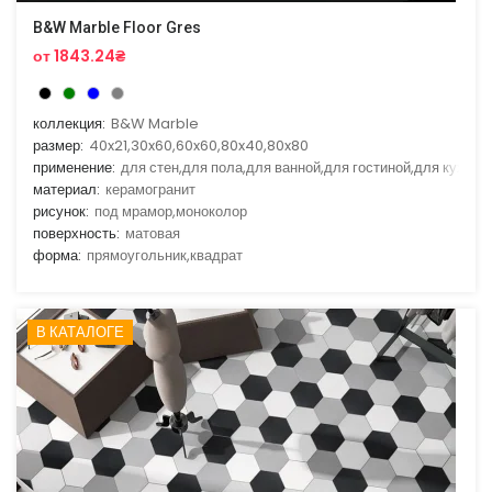
B&W Marble Floor Gres
от 1843.24₴
коллекция:
B&W Marble
размер:
40x21,30x60,60x60,80x40,80x80
применение:
для стен,для пола,для ванной,для гостиной,для кухни
материал:
керамогранит
рисунок:
под мрамор,моноколор
поверхность:
матовая
форма:
прямоугольник,квадрат
В КАТАЛОГЕ