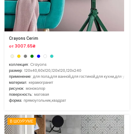
Crayons Cerim
от 3007.65₴
коллекция:
Crayons
размер:
120x40,60x120,120x120,120x240
применение:
для пола,для ванной,для гостиной,для кухни,для улицы
материал:
керамогранит
рисунок:
моноколор
поверхность:
матовая
форма:
прямоугольник,квадрат
В ШОУРУМЕ