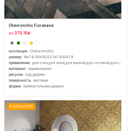
Chevronchic Fioranese
от 375.15₴
коллекция:
Chevronchic
размер:
18x7.8,30x30,53.3x7.8,61x7.8
применение:
для стен,для пола,для ванной,для гостиной,для кухни
материал:
керамогранит
рисунок:
под дерево
поверхность:
матовая
форма:
прямоугольник,шеврон
В КАТАЛОГЕ