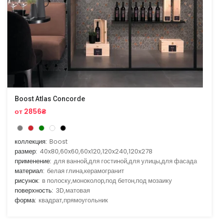
Boost Atlas Concorde
от 2856₴
коллекция:
Boost
размер:
40x80,60x60,60x120,120x240,120x278
применение:
для ванной,для гостиной,для улицы,для фасада
материал:
белая глина,керамогранит
рисунок:
в полоску,моноколор,под бетон,под мозаику
поверхность:
3D,матовая
форма:
квадрат,прямоугольник