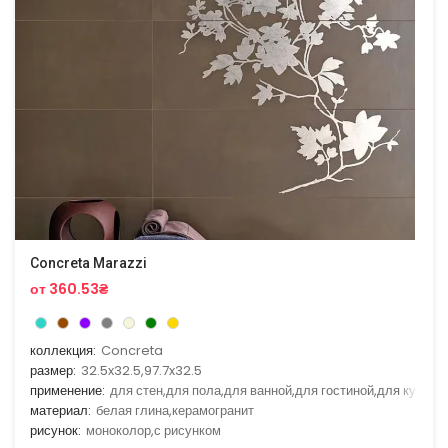
Concreta Marazzi
от 360.53₴
коллекция:
Concreta
размер:
32.5x32.5,97.7x32.5
применение:
для стен,для пола,для ванной,для гостиной,для кухни
материал:
белая глина,керамогранит
рисунок:
моноколор,с рисунком