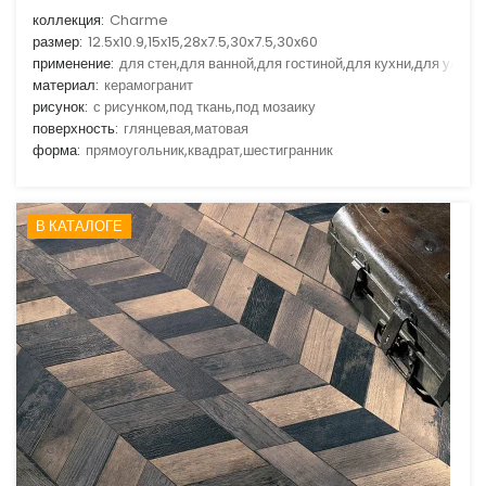
коллекция:
Charme
размер:
12.5x10.9,15x15,28x7.5,30x7.5,30x60
применение:
для стен,для ванной,для гостиной,для кухни,для улицы
материал:
керамогранит
рисунок:
с рисунком,под ткань,под мозаику
поверхность:
глянцевая,матовая
форма:
прямоугольник,квадрат,шестигранник
В КАТАЛОГЕ