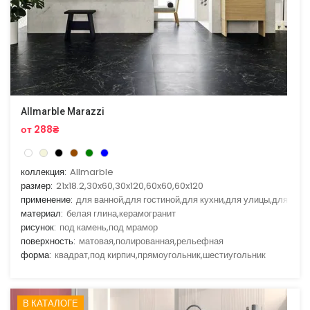
Allmarble Marazzi
от 288₴
коллекция:
Allmarble
размер:
21x18.2,30x60,30x120,60x60,60x120
применение:
для ванной,для гостиной,для кухни,для улицы,для фас
материал:
белая глина,керамогранит
рисунок:
под камень,под мрамор
поверхность:
матовая,полированная,рельефная
форма:
квадрат,под кирпич,прямоугольник,шестиугольник
В КАТАЛОГЕ