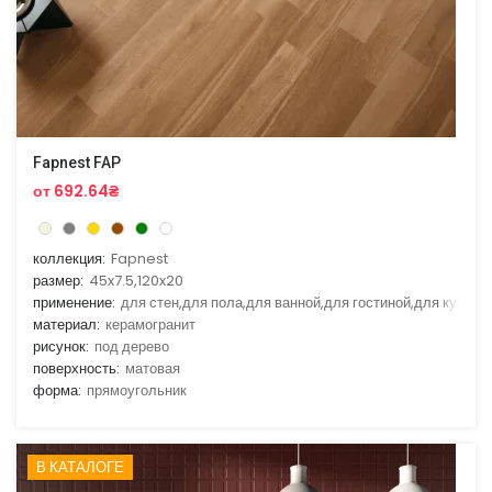
Fapnest FAP
от 692.64₴
коллекция:
Fapnest
размер:
45x7.5,120x20
применение:
для стен,для пола,для ванной,для гостиной,для кухни
материал:
керамогранит
рисунок:
под дерево
поверхность:
матовая
форма:
прямоугольник
В КАТАЛОГЕ