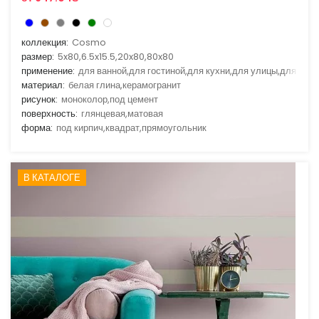
коллекция:
Cosmo
размер:
5x80,6.5x15.5,20x80,80x80
применение:
для ванной,для гостиной,для кухни,для улицы,для фас
материал:
белая глина,керамогранит
рисунок:
моноколор,под цемент
поверхность:
глянцевая,матовая
форма:
под кирпич,квадрат,прямоугольник
В КАТАЛОГЕ