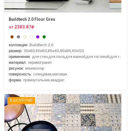
Buildtech 2.0 Floor Gres
от 2383.87₴
коллекция:
Buildtech 2.0
размер:
30x60,60x60,80x40,80x80,60x120
применение:
для стен,для пола,для ванной,для гостиной,для кухни
материал:
керамогранит
рисунок:
моноколор
поверхность:
глянцевая,матовая
форма:
прямоугольник,квадрат
В ШОУРУМЕ