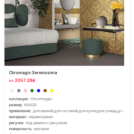
Chromagic Serenissima
от 2057.28₴
коллекция:
Chromagic
размер:
60x120
применение:
для ванной,для гостиной,для кухни,для улицы,для фас
материал:
керамогранит
рисунок:
под цемент,с рисунком
поверхность:
матовая