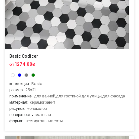
Basic Codicer
от 1274.88₴
коллекция:
Basic
размер:
25x21
применение:
для ванной,для гостиной,для улицы,для фасада
материал:
керамогранит
рисунок:
моноколор
поверхность:
матовая
форма:
шестиугольник,соты