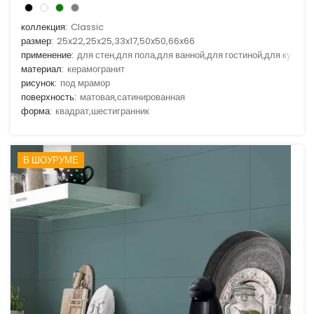
коллекция:
Classic
размер:
25x22,25x25,33x17,50x50,66x66
применение:
для стен,для пола,для ванной,для гостиной,для кухни
материал:
керамогранит
рисунок:
под мрамор
поверхность:
матовая,сатинированная
форма:
квадрат,шестигранник
В ШОУРУМЕ