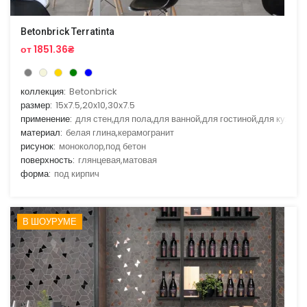
Betonbrick Terratinta
от 1851.36₴
коллекция:
Betonbrick
размер:
15x7.5,20x10,30x7.5
применение:
для стен,для пола,для ванной,для гостиной,для кухни
материал:
белая глина,керамогранит
рисунок:
моноколор,под бетон
поверхность:
глянцевая,матовая
форма:
под кирпич
В ШОУРУМЕ