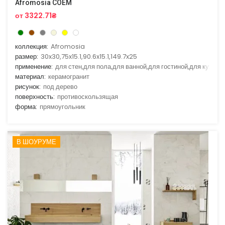
Afromosia COEM
от 3322.71₴
коллекция:
Afromosia
размер:
30x30,75x15.1,90.6x15.1,149.7x25
применение:
для стен,для пола,для ванной,для гостиной,для кухни
материал:
керамогранит
рисунок:
под дерево
поверхность:
противоскользящая
форма:
прямоугольник
В ШОУРУМЕ