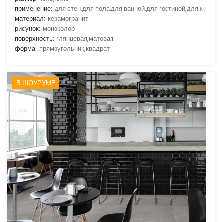
применение:
для стен,для пола,для ванной,для гостиной,для кухни
материал:
керамогранит
рисунок:
моноколор
поверхность:
глянцевая,матовая
форма:
прямоугольник,квадрат
В ШОУРУМЕ