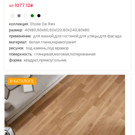
от 1077.12₴
коллекция:
Etoile De Rex
размер:
40x80,60x60,60x120,60x240,80x80
применение:
для ванной,для гостиной,для улицы,для фасада
материал:
белая глина,керамогранит
рисунок:
под камень,под мрамор
поверхность:
глянцевая,матовая,полированная
форма:
квадрат,прямоугольник
В КАТАЛОГЕ