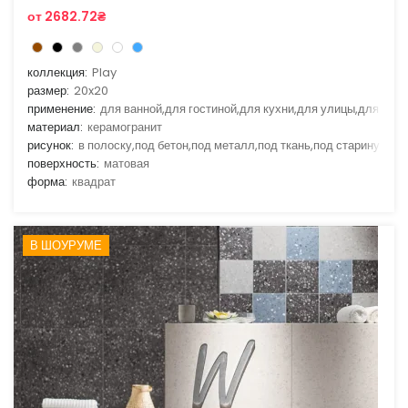
от 2682.72₴
коллекция:
Play
размер:
20x20
применение:
для ванной,для гостиной,для кухни,для улицы,для фас
материал:
керамогранит
рисунок:
в полоску,под бетон,под металл,под ткань,под старину
поверхность:
матовая
форма:
квадрат
В ШОУРУМЕ