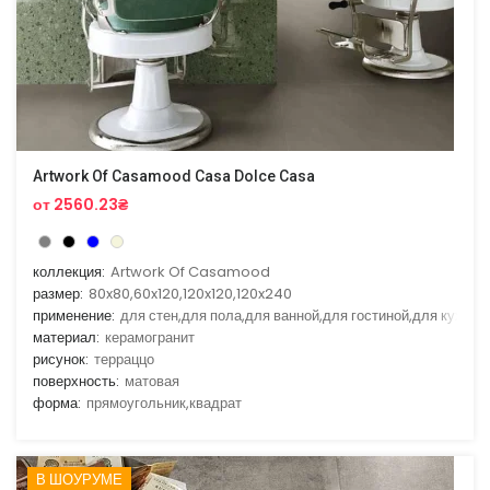
Artwork Of Casamood Casa Dolce Casa
от 2560.23₴
коллекция:
Artwork Of Casamood
размер:
80x80,60x120,120x120,120x240
применение:
для стен,для пола,для ванной,для гостиной,для кухни
материал:
керамогранит
рисунок:
терраццо
поверхность:
матовая
форма:
прямоугольник,квадрат
В ШОУРУМЕ