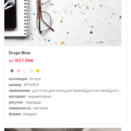
Drops Wow
от 1507.89₴
коллекция:
Drops
размер:
18.5x18.5
применение:
для стен,для пола,для ванной,для гостиной,для кухни
материал:
керамогранит
рисунок:
терраццо
поверхность:
матовая
форма:
квадрат