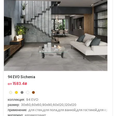
94 EVO Sichenia
от 1583.4₴
коллекция:
94 EVO
размер:
30x60,60x60,90x90,60x120,120x120
применение:
для стен,для пола,для ванной,для гостиной,для кухни
материал:
керамогранит