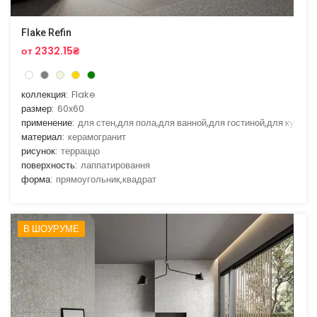
Flake Refin
от 2332.15₴
коллекция:
Flake
размер:
60x60
применение:
для стен,для пола,для ванной,для гостиной,для кухни
материал:
керамогранит
рисунок:
терраццо
поверхность:
лаппатировання
форма:
прямоугольник,квадрат
В ШОУРУМЕ