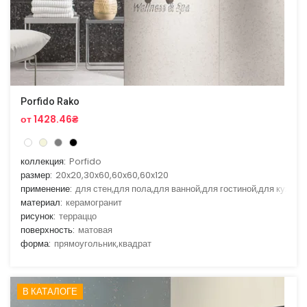
Porfido Rako
от 1428.46₴
коллекция:
Porfido
размер:
20x20,30x60,60x60,60x120
применение:
для стен,для пола,для ванной,для гостиной,для кухни
материал:
керамогранит
рисунок:
терраццо
поверхность:
матовая
форма:
прямоугольник,квадрат
В КАТАЛОГЕ