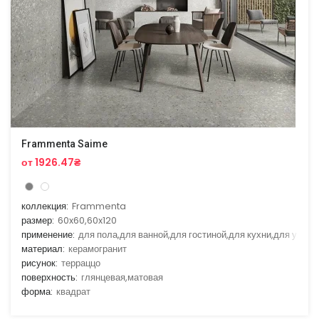
Frammenta Saime
от 1926.47₴
коллекция:
Frammenta
размер:
60x60,60x120
применение:
для пола,для ванной,для гостиной,для кухни,для улицы
материал:
керамогранит
рисунок:
терраццо
поверхность:
глянцевая,матовая
форма:
квадрат