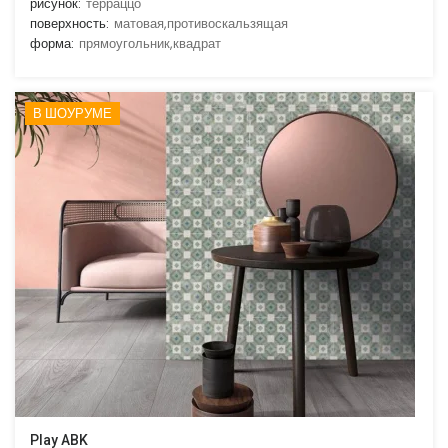
рисунок:
терраццо
поверхность:
матовая,противоскальзящая
форма:
прямоугольник,квадрат
В ШОУРУМЕ
Play ABK