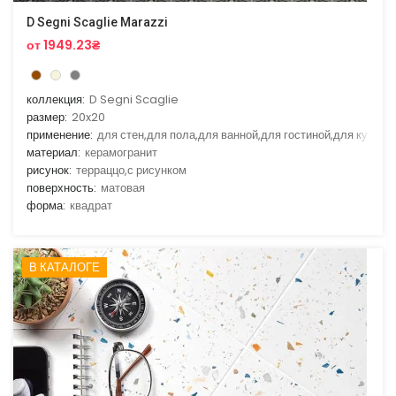
D Segni Scaglie Marazzi
от 1949.23₴
коллекция:
D Segni Scaglie
размер:
20x20
применение:
для стен,для пола,для ванной,для гостиной,для кухни
материал:
керамогранит
рисунок:
терраццо,с рисунком
поверхность:
матовая
форма:
квадрат
В КАТАЛОГЕ