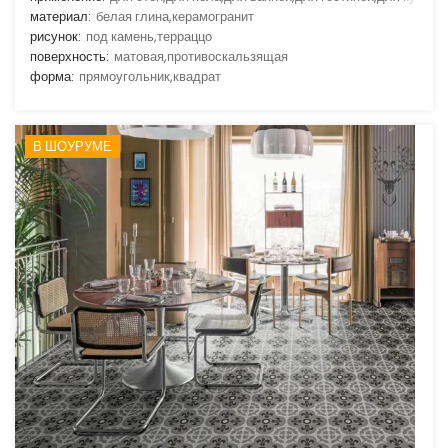
материал:
белая глина,керамогранит
рисунок:
под камень,терраццо
поверхность:
матовая,противоскальзящая
форма:
прямоугольник,квадрат
В ШОУРУМЕ