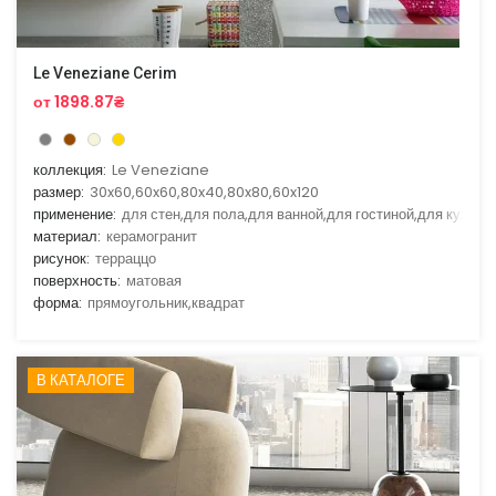
Le Veneziane Cerim
от 1898.87₴
коллекция:
Le Veneziane
размер:
30x60,60x60,80x40,80x80,60x120
применение:
для стен,для пола,для ванной,для гостиной,для кухни
материал:
керамогранит
рисунок:
терраццо
поверхность:
матовая
форма:
прямоугольник,квадрат
В КАТАЛОГЕ