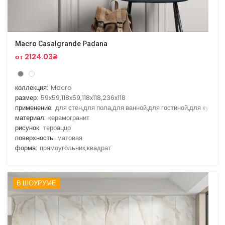
Macro Casalgrande Padana
от 2124.03₴
коллекция:
Macro
размер:
59x59,118x59,118x118,236x118
применение:
для стен,для пола,для ванной,для гостиной,для кухни
материал:
керамогранит
рисунок:
терраццо
поверхность:
матовая
форма:
прямоугольник,квадрат
В ШОУРУМЕ