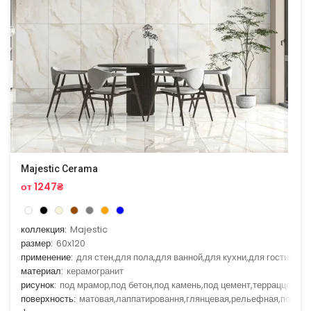
Majestic Cerama
от 1247₴
коллекция:
Majestic
размер:
60x120
применение:
для стен,для пола,для ванной,для кухни,для гостиной
материал:
керамогранит
рисунок:
под мрамор,под бетон,под камень,под цемент,терраццо
поверхность:
матовая,лаппатировання,глянцевая,рельефная,полир