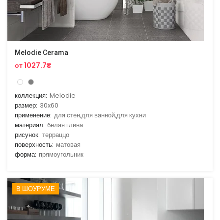
Melodie Cerama
от 1027.7₴
коллекция:
Melodie
размер:
30x60
применение:
для стен,для ванной,для кухни
материал:
белая глина
рисунок:
терраццо
поверхность:
матовая
форма:
прямоугольник
В ШОУРУМЕ