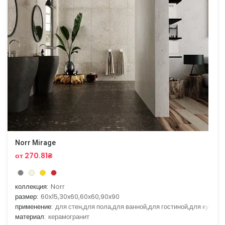
Norr Mirage
от 270.81₴
коллекция:
Norr
размер:
60x15,30x60,60x60,90x90
применение:
для стен,для пола,для ванной,для гостиной,для кухни
материал:
керамогранит