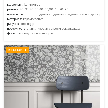
коллекция:
Lombarda
размер:
30x30,30x60,60x60,90x45,90x90
применение:
для стен,для пола,для ванной,для гостиной,для кухни
материал:
керамогранит
рисунок:
терраццо
поверхность:
лаппатировання,противоскальзящая
форма:
прямоугольник,квадрат
В КАТАЛОГЕ