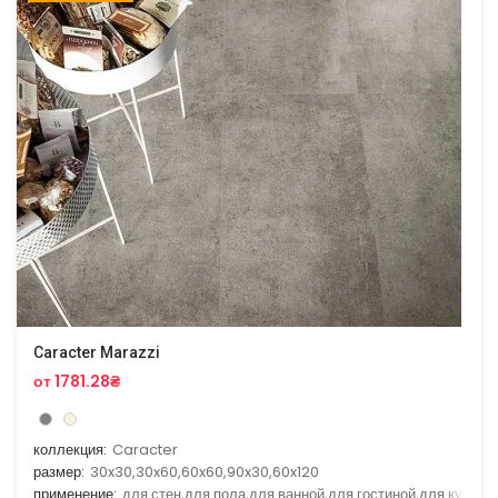
Caracter Marazzi
от 1781.28₴
коллекция:
Caracter
размер:
30x30,30x60,60x60,90x30,60x120
применение:
для стен,для пола,для ванной,для гостиной,для кухни