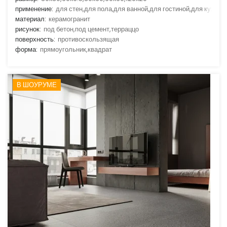
применение:
для стен,для пола,для ванной,для гостиной,для кухни
материал:
керамогранит
рисунок:
под бетон,под цемент,терраццо
поверхность:
противоскользящая
форма:
прямоугольник,квадрат
В ШОУРУМЕ