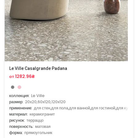
Le Ville Casalgrande Padana
от 1282.96₴
коллекция:
Le Ville
размер:
20x20,60x120,120x120
применение:
для стен,для пола,для ванной,для гостиной,для кухни
материал:
керамогранит
рисунок:
терраццо
поверхность:
матовая
форма:
прямоугольник