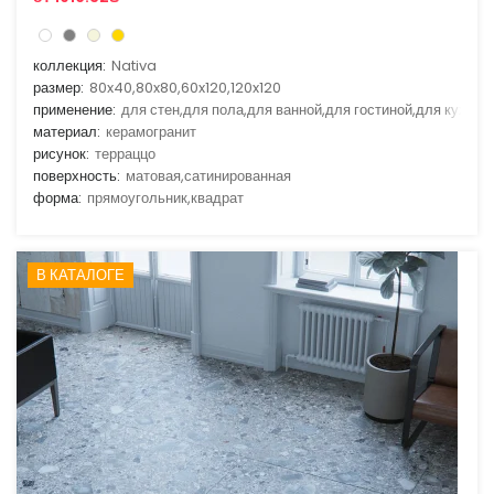
коллекция:
Nativa
размер:
80x40,80x80,60x120,120x120
применение:
для стен,для пола,для ванной,для гостиной,для кухни
материал:
керамогранит
рисунок:
терраццо
поверхность:
матовая,сатинированная
форма:
прямоугольник,квадрат
В КАТАЛОГЕ