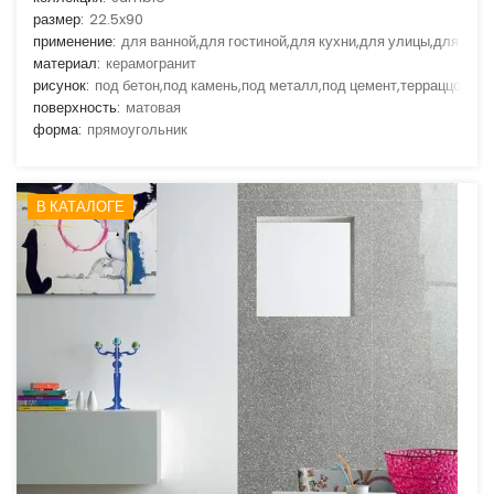
размер:
22.5x90
применение:
для ванной,для гостиной,для кухни,для улицы,для фас
материал:
керамогранит
рисунок:
под бетон,под камень,под металл,под цемент,терраццо
поверхность:
матовая
форма:
прямоугольник
В КАТАЛОГЕ