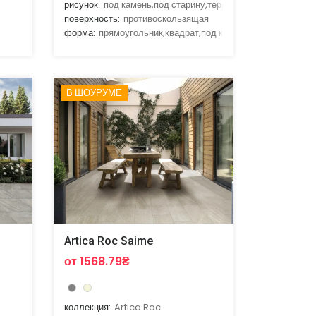
рисунок:
под камень,под старину,терракота
поверхность:
противоскользящая
форма:
прямоугольник,квадрат,под кирпич
В ШОУРУМЕ
Artica Roc Saime
от 1568.79₴
коллекция:
Artica Roc