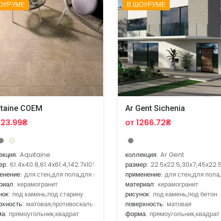
ОУРУМЕ
В ШОУРУМЕ
itaine COEM
Ar Gent Sichenia
323.99₴
от 1266.72₴
екция:
Aquitaine
коллекция:
Ar Gent
ер:
61.4x40.8,61.4x61.4,142.7x105.1
размер:
22.5x22.5,30x7,45x22.
енение:
для стен,для пола,для ванной,для гостиной,для кухни
применение:
для стен,для пола
риал:
керамогранит
материал:
керамогранит
нок:
под камень,под старину
рисунок:
под камень,под бетон
рхность:
матовая,противоскальзящая
поверхность:
матовая
а:
прямоугольник,квадрат
форма:
прямоугольник,квадрат