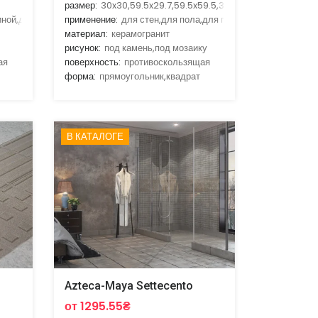
размер:
30x30,59.5x29.7,59.5x59.5,30x60
иной,для улицы,для фасада
применение:
для стен,для пола,для гостиной,для кухни,д
материал:
керамогранит
рисунок:
под камень,под мозаику
ая
поверхность:
противоскользящая
форма:
прямоугольник,квадрат
В КАТАЛОГЕ
Azteca-Maya Settecento
от 1295.55₴