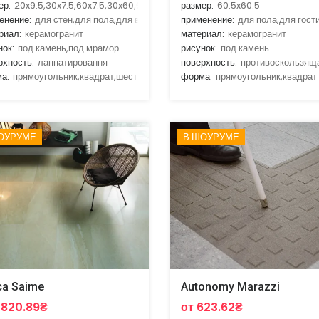
ер:
20x9.5,30x7.5,60x7.5,30x60,60x60
размер:
60.5x60.5
енение:
для стен,для пола,для ванной,для гостиной,для кухни
применение:
для пола,для гост
риал:
керамогранит
материал:
керамогранит
нок:
под камень,под мрамор
рисунок:
под камень
рхность:
лаппатировання
поверхность:
противоскользящ
а:
прямоугольник,квадрат,шестигранник,соты
форма:
прямоугольник,квадрат
ОУРУМЕ
В ШОУРУМЕ
ca Saime
Autonomy Marazzi
2820.89₴
от 623.62₴