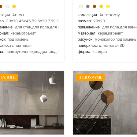
екция:
Artica
коллекция:
Autonomy
ер:
30x30,45x45,59.5x29.7,59.5x59.5,30x60
размер:
20x20
енение:
для стен,для пола,для ванной,для гостиной,для кухни
применение:
для пола,для ванн
риал:
керамогранит
материал:
керамогранит
нок:
под камень
рисунок:
моноколор,под камень
рхность:
матовая
поверхность:
матовая,3D
а:
прямоугольник,квадрат,под кирпич
форма:
квадрат
АТАЛОГЕ
В ШОУРУМЕ