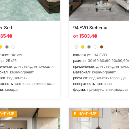
r Self
94 EVO Sichenia
3654₴
от 1583.4₴
екция:
4ever
коллекция:
94 EVO
ер:
25x25
размер:
30x60,60x60,90x90,60x
енение:
для стен,для пола,для ванной,для гостиной,для кухни
применение:
для стен,для пола
риал:
керамогранит
материал:
керамогранит
нок:
под камень
рисунок:
под камень,терраццо
рхность:
матовая,противоскальзящая
поверхность:
матовая
а:
квадрат
форма:
прямоугольник,квадрат
ОУРУМЕ
В ШОУРУМЕ