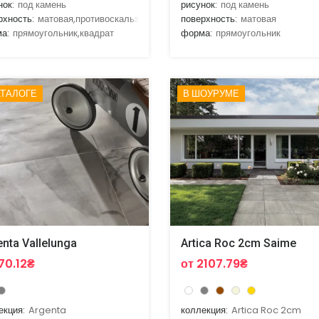
нок:
под камень
рисунок:
под камень
рхность:
матовая,противоскальзящая
поверхность:
матовая
а:
прямоугольник,квадрат
форма:
прямоугольник
АТАЛОГЕ
В ШОУРУМЕ
nta Vallelunga
Artica Roc 2cm Saime
170.12₴
от 2107.79₴
екция:
Argenta
коллекция:
Artica Roc 2cm