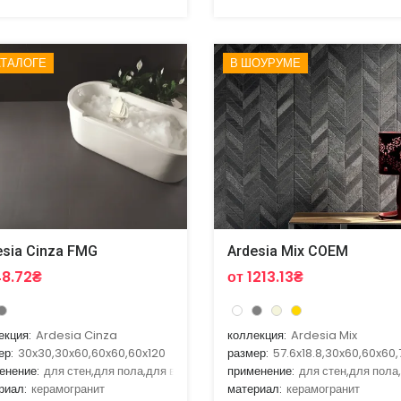
АТАЛОГЕ
В ШОУРУМЕ
esia Cinza FMG
Ardesia Mix COEM
48.72₴
от 1213.13₴
екция:
Ardesia Cinza
коллекция:
Ardesia Mix
ер:
30x30,30x60,60x60,60x120
размер:
57.6x18.8,30x60,60x60,
енение:
для стен,для пола,для ванной,для гостиной,для кухни
применение:
для стен,для пола
риал:
керамогранит
материал:
керамогранит