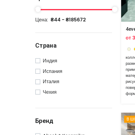
Цена:
₴44 - ₴185672
4eve
от 
Страна
колл
Индия
разм
прим
Испания
мате
Италия
рису
пове
Чехия
форм
В Ш
Бренд