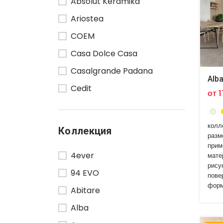
Absolut Keramika
Ariostea
COEM
Casa Dolce Casa
Casalgrande Padana
Alb
Cedit
от 
Century
Cerama
колл
Коллекция
разм
Cerdisa
прим
4ever
мате
Cerim
рису
94 EVO
Cir
пове
форм
Abitare
Codicer
Alba
Del Conca