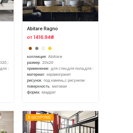
Abitare Ragno
от 1416.94₴
коллекция:
Abitare
120,120x120
размер:
20x20
,для ванной,для гостиной,для кухни
применение:
для стен,для пола,для ванной,для гостиной,д
материал:
керамогранит
рисунок:
под камень,с рисунком
поверхность:
матовая
форма:
квадрат
В ШОУРУМЕ