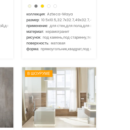
коллекция:
Azteca-Maya
размер:
10.5x10.5,32.7x32.7,49x32.7,49x49,98x49
ой,для гостиной,для кухни,для улицы
применение:
для стен,для пола,для ванной,для гостиной,д
материал:
керамогранит
рисунок:
под камень,под старинну,терракота
поверхность:
матовая
форма:
прямоугольник,квадрат,под кирпич
В ШОУРУМЕ