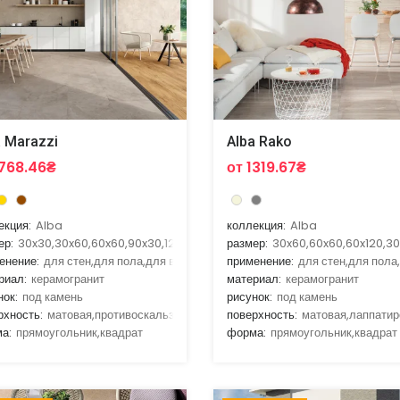
a Marazzi
Alba Rako
1768.46₴
от 1319.67₴
екция:
Alba
коллекция:
Alba
ер:
30x30,30x60,60x60,90x30,120x20
размер:
30x60,60x60,60x120,30
енение:
для стен,для пола,для ванной,для гостиной,для кухни
применение:
для стен,для пола
риал:
керамогранит
материал:
керамогранит
нок:
под камень
рисунок:
под камень
рхность:
матовая,противоскальзящая
поверхность:
матовая,лаппатир
а:
прямоугольник,квадрат
форма:
прямоугольник,квадрат