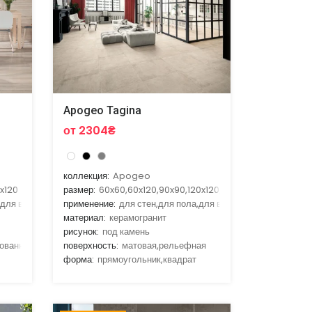
Apogeo Tagina
от 2304₴
коллекция:
Apogeo
x120
размер:
60x60,60x120,90x90,120x120,120x280
,для ванной,для гостиной,для кухни
применение:
для стен,для пола,для ванной,для кухни,для
материал:
керамогранит
рисунок:
под камень
овання
поверхность:
матовая,рельефная
форма:
прямоугольник,квадрат