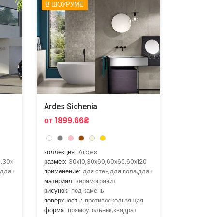
В ШОУРУМЕ
Ardes Sichenia
от 1899.66₴
коллекция:
Ardes
5,30x60,60x60
размер:
30x10,30x60,60x60,60x120
,для ванной,для гостиной,для кухни
применение:
для стен,для пола,для ванной,для гостиной,д
материал:
керамогранит
рисунок:
под камень
поверхность:
противоскользящая
форма:
прямоугольник,квадрат