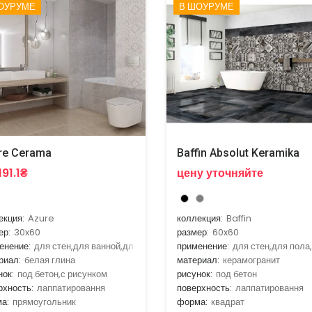
ОУРУМЕ
В ШОУРУМЕ
re Cerama
Baffin Absolut Keramika
191.1₴
цену уточняйте
екция:
Azure
коллекция:
Baffin
ер:
30x60
размер:
60x60
енение:
для стен,для ванной,для кухни
применение:
для стен,для пола
риал:
белая глина
материал:
керамогранит
нок:
под бетон,с рисунком
рисунок:
под бетон
рхность:
лаппатировання
поверхность:
лаппатировання
а:
прямоугольник
форма:
квадрат