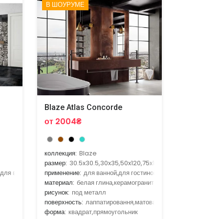
В ШОУРУМЕ
Blaze Atlas Concorde
от 2004₴
коллекция:
Blaze
размер:
30.5x30.5,30x35,50x120,75x150
,для ванной,для гостиной,для кухни
применение:
для ванной,для гостиной,для улицы,для фас
материал:
белая глина,керамогранит
рисунок:
под металл
поверхность:
лаппатировання,матовая,рельефная
форма:
квадрат,прямоугольник