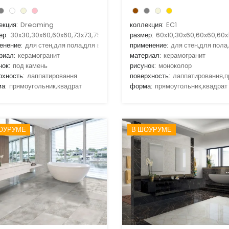
екция:
Dreaming
коллекция:
EC1
ер:
30x30,30x60,60x60,73x73,75x75
размер:
60x10,30x60,60x60,60x
енение:
для стен,для пола,для ванной,для гостиной,для кухни
применение:
для стен,для пола
риал:
керамогранит
материал:
керамогранит
нок:
под камень
рисунок:
моноколор
рхность:
лаппатировання
поверхность:
лаппатировання,
а:
прямоугольник,квадрат
форма:
прямоугольник,квадрат
ОУРУМЕ
В ШОУРУМЕ