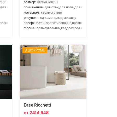
x60,90x45
размер:
30x60,60x60
,для ванной,для гостиной,для кухни
применение:
для стен,для пола,для ванной,для гостиной,д
материал:
керамогранит
рисунок:
под камень,под мозаику
овання,противоскальзящая
поверхность:
лаппатировання,противоскальзящая
форма:
прямоугольник,квадрат,под кирпич
В ШОУРУМЕ
Ease Ricchetti
от 2414.64₴