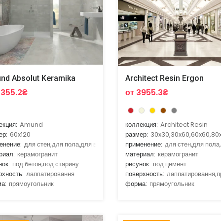
nd Absolut Keramika
Architect Resin Ergon
3355.2₴
от 3955.3₴
екция:
Amund
коллекция:
Architect Resin
ер:
60x120
размер:
30x30,30x60,60x60,80
енение:
для стен,для пола,для ванной,для гостиной,для кухни
применение:
для стен,для пола
риал:
керамогранит
материал:
керамогранит
нок:
под бетон,под старину
рисунок:
под цемент
рхность:
лаппатировання
поверхность:
лаппатировання,
а:
прямоугольник
форма:
прямоугольник