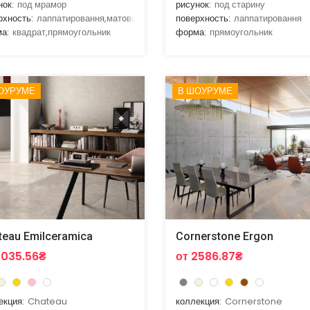
нок:
под мрамор
рисунок:
под старину
рхность:
лаппатировання,матовая
поверхность:
лаппатировання
а:
квадрат,прямоугольник
форма:
прямоугольник
ОУРУМЕ
В ШОУРУМЕ
teau Emilceramica
Cornerstone Ergon
2035.56₴
от 2586.87₴
екция:
Chateau
коллекция:
Cornerstone