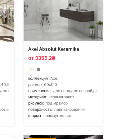
Axel Absolut Keramika
от 3355.2₴
коллекция:
Axel
x40,80x80
размер:
60x120
,для ванной,для гостиной,для кухни
применение:
для пола,для ванной,для гостиной,для кухни
материал:
керамогранит
рисунок:
под мрамор
противоскальзящая
поверхность:
лаппатировання
форма:
прямоугольник