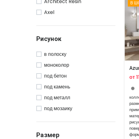
Architect Resin
Ergon
В Ш
Axel
Fanal
Azure
LEA Ceramiche
Baffin
Land Porcelanico
Рисунок
Blaze
Lea Ceramiche
в полоску
Canova
Monocibec
моноколор
Caristo
Rako
Azu
под бетон
Carrara
от 1
Refin
под камень
Chateau
Ricchetti
под металл
колл
Cornerstone
Rondine
разм
под мозаику
Crest
прим
Sanchis Home
мате
под мрамор
Dreaming
Senio
рису
пове
под старину
EC1
Sichenia
Размер
форм