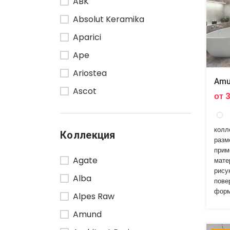
ABK
Absolut Keramika
Aparici
Ape
Ariostea
Amu
Ascot
от 
Atlas Concorde
COEM
колл
Коллекция
разм
Casa Dolce Casa
прим
Agate
мате
Century
рису
Alba
Cerama
пове
форм
Alpes Raw
Cerdisa
Amund
Emilceramica