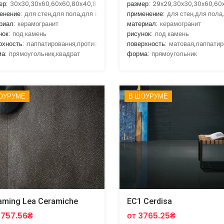
ер:
30x30,30x60,60x60,80x40,80x80
размер:
29x29,30x30,30x60,60
енение:
для стен,для пола,для ванной,для гостиной,для кухни
применение:
для стен,для пола
риал:
керамогранит
материал:
керамогранит
нок:
под камень
рисунок:
под камень
рхность:
лаппатировання,противоскальзящая
поверхность:
матовая,лаппатир
а:
прямоугольник,квадрат
форма:
прямоугольник
ОУРУМЕ
В ШОУРУМЕ
aming Lea Ceramiche
EC1 Cerdisa
2757.56₴
от 3765.25₴