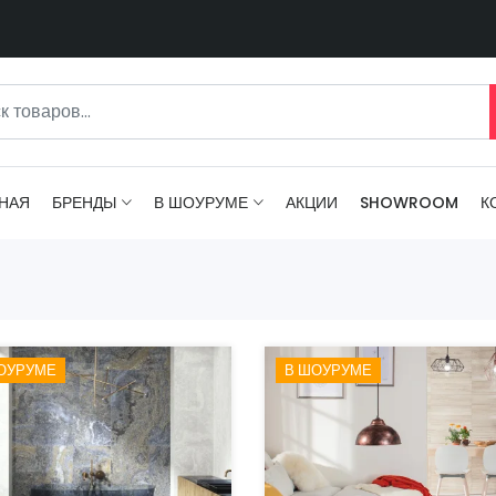
НАЯ
БРЕНДЫ
В ШОУРУМЕ
АКЦИИ
SHOWROOM
К
ОУРУМЕ
В ШОУРУМЕ