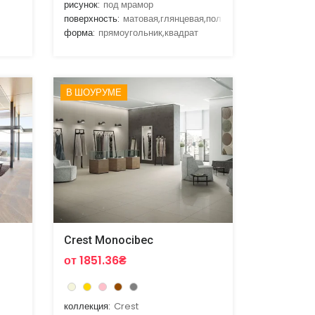
рисунок:
под мрамор
поверхность:
матовая,глянцевая,полированная,лаппатиро
форма:
прямоугольник,квадрат
В ШОУРУМЕ
Crest Monocibec
от 1851.36₴
коллекция:
Crest