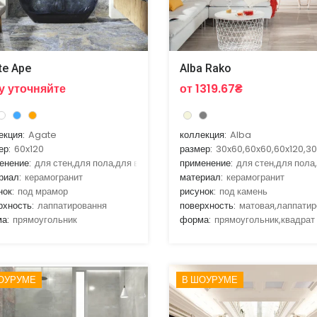
te Ape
Alba Rako
у уточняйте
от 1319.67₴
екция:
Agate
коллекция:
Alba
ер:
60x120
размер:
30x60,60x60,60x120,30
енение:
для стен,для пола,для ванной,для гостиной,для кухни
применение:
для стен,для пола
риал:
керамогранит
материал:
керамогранит
нок:
под мрамор
рисунок:
под камень
рхность:
лаппатировання
поверхность:
матовая,лаппатир
а:
прямоугольник
форма:
прямоугольник,квадрат
ОУРУМЕ
В ШОУРУМЕ