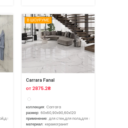
В ШОУРУМЕ
Carrara Fanal
от 2875.2₴
коллекция:
Carrara
размер:
60x60,90x90,60x120
ой,для гостиной,для кухни,для улицы
применение:
для стен,для пола,для ванной,для гостиной,д
материал:
керамогранит