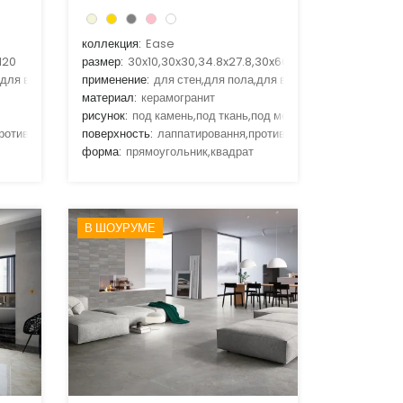
коллекция:
Ease
120
размер:
30x10,30x30,34.8x27.8,30x60,60x60
,для ванной,для гостиной,для кухни
применение:
для стен,для пола,для ванной,для гостиной,д
материал:
керамогранит
рисунок:
под камень,под ткань,под мозаику
противоскальзящая
поверхность:
лаппатировання,противоскальзящая
форма:
прямоугольник,квадрат
В ШОУРУМЕ