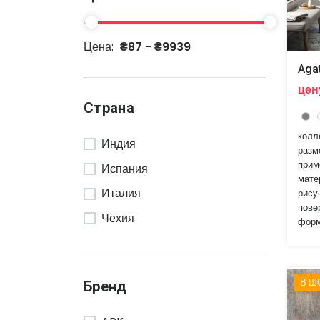
Цена:
₴87 - ₴9939
Aga
цен
Страна
колл
Индия
разм
прим
Испания
мате
Италия
рису
пове
Чехия
форм
В Ш
Бренд