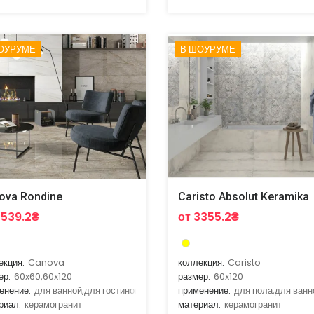
ОУРУМЕ
В ШОУРУМЕ
ova Rondine
Caristo Absolut Keramika
2539.2₴
от 3355.2₴
екция:
Canova
коллекция:
Caristo
ер:
60x60,60x120
размер:
60x120
енение:
для ванной,для гостиной,для улицы,для фасада
применение:
для пола,для ванн
риал:
керамогранит
материал:
керамогранит