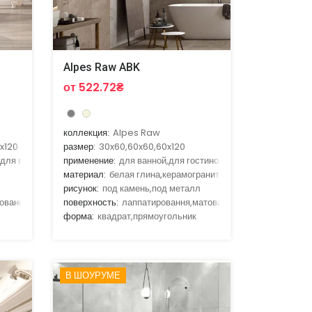
Alpes Raw ABK
от 522.72₴
коллекция:
Alpes Raw
x120
размер:
30x60,60x60,60x120
,для ванной,для гостиной,для кухни
применение:
для ванной,для гостиной,для улицы,для фас
материал:
белая глина,керамогранит
рисунок:
под камень,под металл
овання
поверхность:
лаппатировання,матовая
форма:
квадрат,прямоугольник
В ШОУРУМЕ