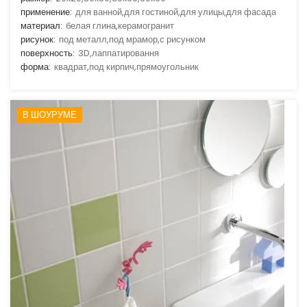
применение:
для ванной,для гостиной,для улицы,для фасада
материал:
белая глина,керамогранит
рисунок:
под металл,под мрамор,с рисунком
поверхность:
3D,лаппатировання
форма:
квадрат,под кирпич,прямоугольник
В ШОУРУМЕ