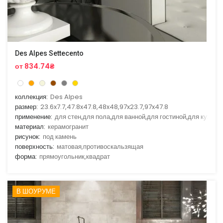
Des Alpes Settecento
от 834.74₴
коллекция:
Des Alpes
размер:
23.6x7.7,47.8x47.8,48x48,97x23.7,97x47.8
применение:
для стен,для пола,для ванной,для гостиной,для кухни
материал:
керамогранит
рисунок:
под камень
поверхность:
матовая,противоскальзящая
форма:
прямоугольник,квадрат
В ШОУРУМЕ