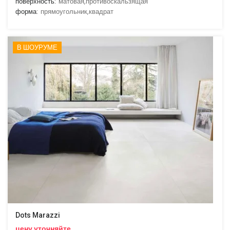
поверхность:
матовая,противоскальзящая
форма:
прямоугольник,квадрат
В ШОУРУМЕ
Dots Marazzi
цену уточняйте