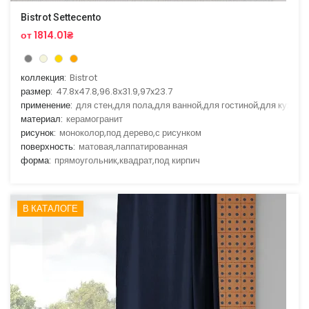
Bistrot Settecento
от 1814.01₴
коллекция:
Bistrot
размер:
47.8x47.8,96.8x31.9,97x23.7
применение:
для стен,для пола,для ванной,для гостиной,для кухни
материал:
керамогранит
рисунок:
моноколор,под дерево,с рисунком
поверхность:
матовая,лаппатированная
форма:
прямоугольник,квадрат,под кирпич
В КАТАЛОГЕ