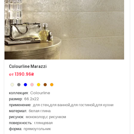
Colourline Marazzi
от 1390.96₴
коллекция:
Colourline
размер:
66.2x22
применение:
для стен,для ванной,для гостиной,для кухни
материал:
белая глина
рисунок:
моноколор,с рисунком
поверхность:
глянцевая
форма:
прямоугольник