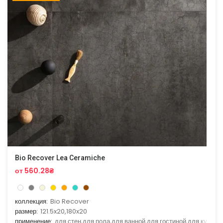
Bio Recover Lea Ceramiche
от 560.28₴
коллекция:
Bio Recover
размер:
121.5x20,180x20
применение:
для стен,для пола,для ванной,для гостиной,для кухни