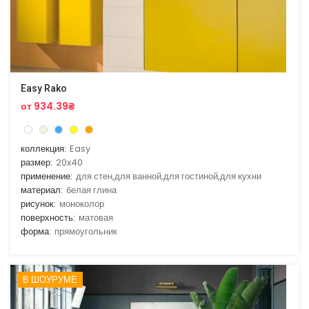
Easy Rako
от 934.39₴
коллекция:
Easy
размер:
20x40
применение:
для стен,для ванной,для гостиной,для кухни
материал:
белая глина
рисунок:
моноколор
поверхность:
матовая
форма:
прямоугольник
В ШОУРУМЕ