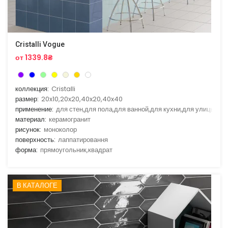
Cristalli Vogue
от 1339.8₴
коллекция:
Cristalli
размер:
20x10,20x20,40x20,40x40
применение:
для стен,для пола,для ванной,для кухни,для улицы
материал:
керамогранит
рисунок:
моноколор
поверхность:
лаппатировання
форма:
прямоугольник,квадрат
В КАТАЛОГЕ