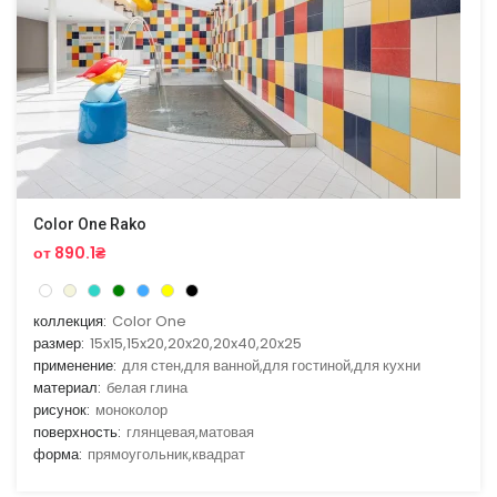
Color One Rako
от 890.1₴
коллекция:
Color One
размер:
15x15,15x20,20x20,20x40,20x25
применение:
для стен,для ванной,для гостиной,для кухни
материал:
белая глина
рисунок:
моноколор
поверхность:
глянцевая,матовая
форма:
прямоугольник,квадрат