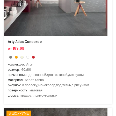
Arty Atlas Concorde
от 189.6₴
коллекция:
Arty
размер:
40x80
применение:
для ванной,для гостиной,для кухни
материал:
белая глина
рисунок:
в полоску,моноколор,под ткань,с рисунком
поверхность:
матовая
форма:
квадрат,прямоугольник
В ШОУРУМЕ