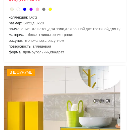
коллекция:
Dots
размер:
50x2,50x20
применение:
для стен,для пола,для ванной,для гостиной,для кухни
материал:
белая глина,керамогранит
рисунок:
моноколор,с рисунком
поверхность:
глянцевая
форма:
прямоугольник,квадрат
В ШОУРУМЕ