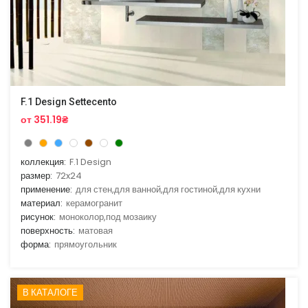
F.1 Design Settecento
от 351.19₴
коллекция:
F.1 Design
размер:
72x24
применение:
для стен,для ванной,для гостиной,для кухни
материал:
керамогранит
рисунок:
моноколор,под мозаику
поверхность:
матовая
форма:
прямоугольник
В КАТАЛОГЕ