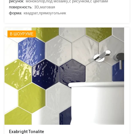
рисунок:
моноколор,под мозаику,с рисунком,с цветами
поверхность:
3D,матовая
форма:
квадрат,прямоугольник
В ШОУРУМЕ
Exabright Tonalite