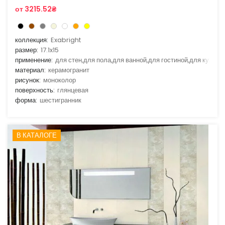
от 3215.52₴
коллекция:
Exabright
размер:
17.1x15
применение:
для стен,для пола,для ванной,для гостиной,для кухни
материал:
керамогранит
рисунок:
моноколор
поверхность:
глянцевая
форма:
шестигранник
В КАТАЛОГЕ