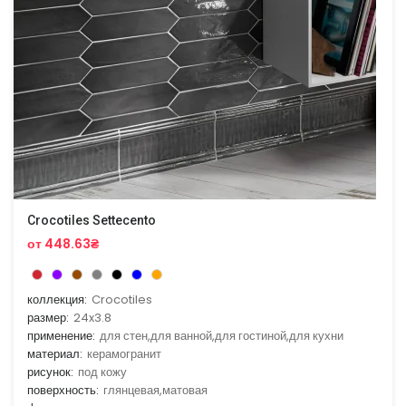
Crocotiles Settecento
от 448.63₴
коллекция:
Crocotiles
размер:
24x3.8
применение:
для стен,для ванной,для гостиной,для кухни
материал:
керамогранит
рисунок:
под кожу
поверхность:
глянцевая,матовая