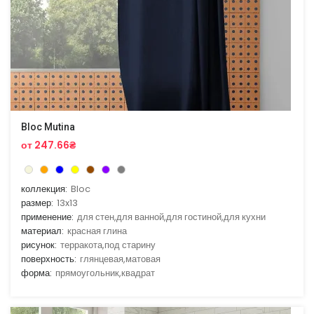
Bloc Mutina
от 247.66₴
коллекция:
Bloc
размер:
13x13
применение:
для стен,для ванной,для гостиной,для кухни
материал:
красная глина
рисунок:
терракота,под старину
поверхность:
глянцевая,матовая
форма:
прямоугольник,квадрат