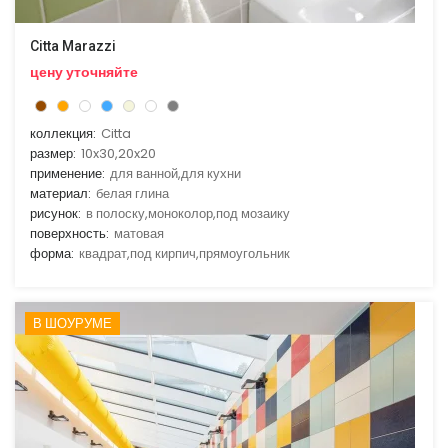
Citta Marazzi
цену уточняйте
коллекция:
Citta
размер:
10x30,20x20
применение:
для ванной,для кухни
материал:
белая глина
рисунок:
в полоску,моноколор,под мозаику
поверхность:
матовая
форма:
квадрат,под кирпич,прямоугольник
В ШОУРУМЕ