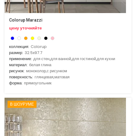
Colorup Marazzi
цену уточняйте
коллекция:
Colorup
размер:
32.5x97.7
применение:
для стен,для ванной,для гостиной,для кухни
материал:
белая глина
рисунок:
моноколор,с рисунком
поверхность:
глянцевая,матовая
форма:
прямоугольник
В ШОУРУМЕ