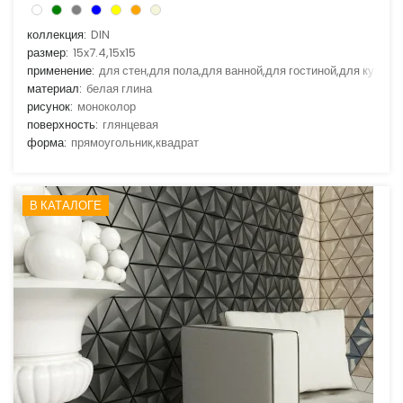
коллекция:
DIN
размер:
15x7.4,15x15
применение:
для стен,для пола,для ванной,для гостиной,для кухни
материал:
белая глина
рисунок:
моноколор
поверхность:
глянцевая
форма:
прямоугольник,квадрат
В КАТАЛОГЕ