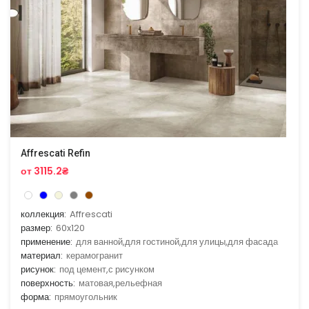
Affrescati Refin
от 3115.2₴
коллекция:
Affrescati
размер:
60x120
применение:
для ванной,для гостиной,для улицы,для фасада
материал:
керамогранит
рисунок:
под цемент,с рисунком
поверхность:
матовая,рельефная
форма:
прямоугольник