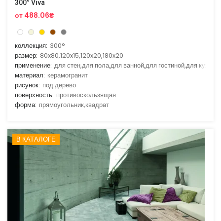
300° Viva
от 488.06₴
коллекция:
300°
размер:
80x80,120x15,120x20,180x20
применение:
для стен,для пола,для ванной,для гостиной,для кухни
материал:
керамогранит
рисунок:
под дерево
поверхность:
противоскользящая
форма:
прямоугольник,квадрат
В КАТАЛОГЕ