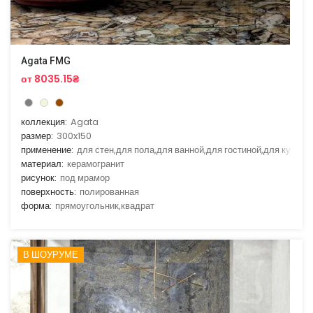
Agata FMG
от 8035.15₴
коллекция:
Agata
размер:
300x150
применение:
для стен,для пола,для ванной,для гостиной,для кухни
материал:
керамогранит
рисунок:
под мрамор
поверхность:
полированная
форма:
прямоугольник,квадрат
В ШОУРУМЕ