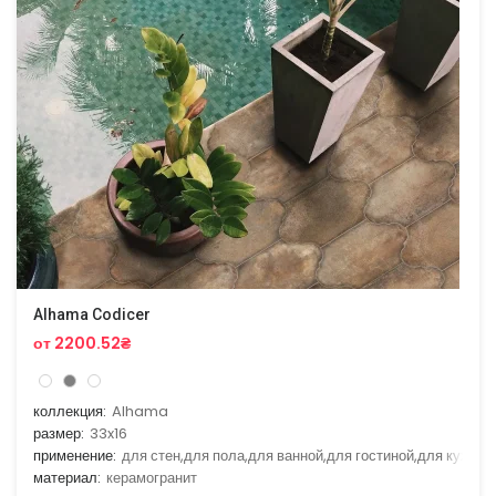
Alhama Codicer
от 2200.52₴
коллекция:
Alhama
размер:
33x16
применение:
для стен,для пола,для ванной,для гостиной,для кухни
материал:
керамогранит