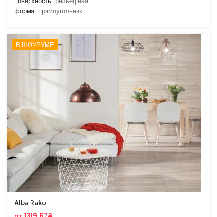
поверхность:
рельефная
форма:
прямоугольник
В ШОУРУМЕ
Alba Rako
от 1319.67₴