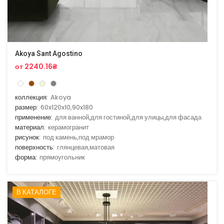
Akoya Sant Agostino
от 2240.16₴
коллекция:
Akoya
размер:
60x120x10,90x180
применение:
для ванной,для гостиной,для улицы,для фасада
материал:
керамогранит
рисунок:
под камень,под мрамор
поверхность:
глянцевая,матовая
форма:
прямоугольник
В КАТАЛОГЕ