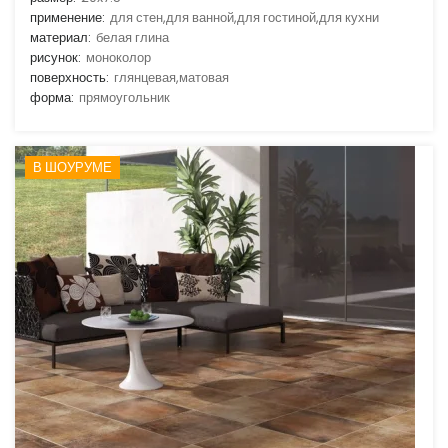
применение:
для стен,для ванной,для гостиной,для кухни
материал:
белая глина
рисунок:
моноколор
поверхность:
глянцевая,матовая
форма:
прямоугольник
В ШОУРУМЕ