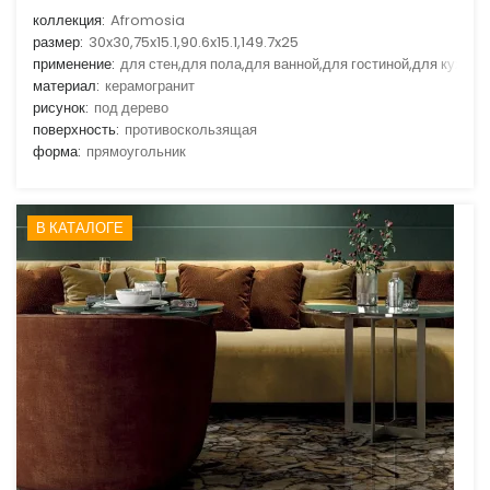
коллекция:
Afromosia
размер:
30x30,75x15.1,90.6x15.1,149.7x25
применение:
для стен,для пола,для ванной,для гостиной,для кухни
материал:
керамогранит
рисунок:
под дерево
поверхность:
противоскользящая
форма:
прямоугольник
В КАТАЛОГЕ