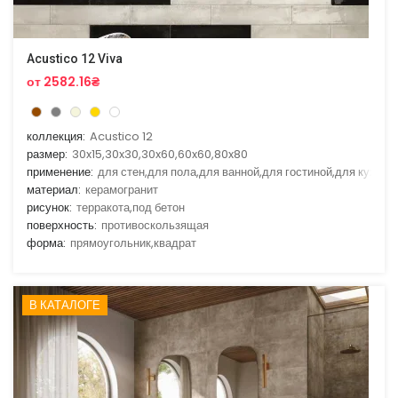
Acustico 12 Viva
от 2582.16₴
коллекция:
Acustico 12
размер:
30x15,30x30,30x60,60x60,80x80
применение:
для стен,для пола,для ванной,для гостиной,для кухни
материал:
керамогранит
рисунок:
терракота,под бетон
поверхность:
противоскользящая
форма:
прямоугольник,квадрат
В КАТАЛОГЕ