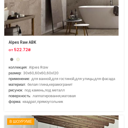
Alpes Raw ABK
от 522.72₴
коллекция:
Alpes Raw
размер:
30x60,60x60,60x120
применение:
для ванной,для гостиной,для улицы,для фасада
материал:
белая глина,керамогранит
рисунок:
под камень,под металл
поверхность:
лаппатировання,матовая
форма:
квадрат,прямоугольник
В ШОУРУМЕ