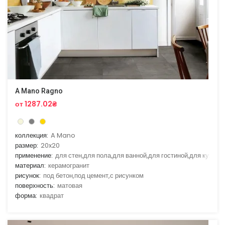
A Mano Ragno
от 1287.02₴
коллекция:
A Mano
размер:
20x20
применение:
для стен,для пола,для ванной,для гостиной,для кухни
материал:
керамогранит
рисунок:
под бетон,под цемент,с рисунком
поверхность:
матовая
форма:
квадрат