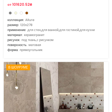
от 101620.52₴
коллекция:
Allure
размер:
120x278
применение:
для стен,для ванной,для гостиной,для кухни
материал:
керамогранит
рисунок:
под ткань,с рисунком
поверхность:
матовая
форма:
прямоугольник
В ШОУРУМЕ