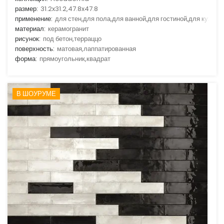
размер:
31.2x31.2,47.8x47.8
применение:
для стен,для пола,для ванной,для гостиной,для кухни
материал:
керамогранит
рисунок:
под бетон,терраццо
поверхность:
матовая,лаппатированная
форма:
прямоугольник,квадрат
В ШОУРУМЕ