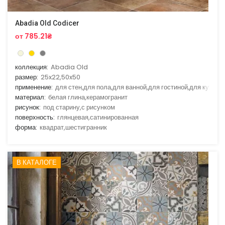
Abadia Old Codicer
от 785.21₴
коллекция:
Abadia Old
размер:
25x22,50x50
применение:
для стен,для пола,для ванной,для гостиной,для кухни
материал:
белая глина,керамогранит
рисунок:
под старину,с рисунком
поверхность:
глянцевая,сатинированная
форма:
квадрат,шестигранник
В КАТАЛОГЕ