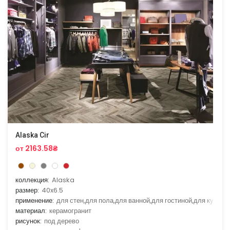
Alaska Cir
от 2163.58₴
коллекция:
Alaska
размер:
40x6.5
применение:
для стен,для пола,для ванной,для гостиной,для кухни
материал:
керамогранит
рисунок:
под дерево