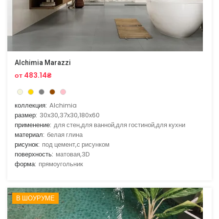
Alchimia Marazzi
от 483.14₴
коллекция:
Alchimia
размер:
30x30,37x30,180x60
применение:
для стен,для ванной,для гостиной,для кухни
материал:
белая глина
рисунок:
под цемент,с рисунком
поверхность:
матовая,3D
форма:
прямоугольник
В ШОУРУМЕ