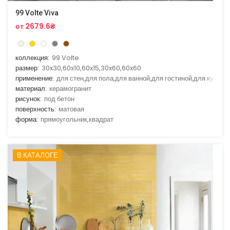
99 Volte Viva
от 2679.6₴
коллекция:
99 Volte
размер:
30x30,60x10,60x15,30x60,60x60
применение:
для стен,для пола,для ванной,для гостиной,для кухни
материал:
керамогранит
рисунок:
под бетон
поверхность:
матовая
форма:
прямоугольник,квадрат
В КАТАЛОГЕ