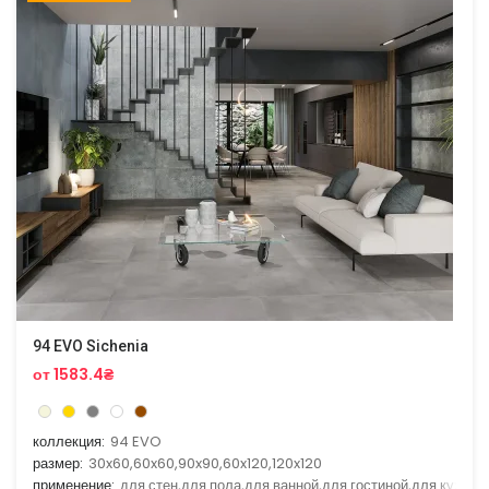
94 EVO Sichenia
от 1583.4₴
коллекция:
94 EVO
размер:
30x60,60x60,90x90,60x120,120x120
применение:
для стен,для пола,для ванной,для гостиной,для кухни