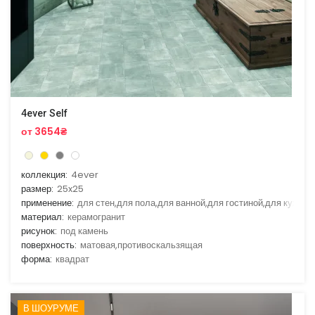
4ever Self
от 3654₴
коллекция:
4ever
размер:
25x25
применение:
для стен,для пола,для ванной,для гостиной,для кухни
материал:
керамогранит
рисунок:
под камень
поверхность:
матовая,противоскальзящая
форма:
квадрат
В ШОУРУМЕ