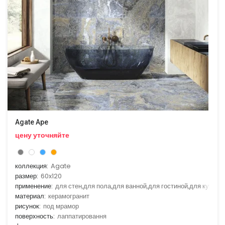
Agate Ape
цену уточняйте
коллекция:
Agate
размер:
60x120
применение:
для стен,для пола,для ванной,для гостиной,для кухни
материал:
керамогранит
рисунок:
под мрамор
поверхность:
лаппатировання