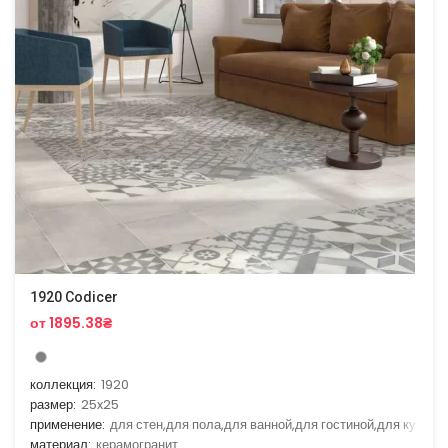
1920 Codicer
от 1895.38₴
коллекция:
1920
размер:
25x25
применение:
для стен,для пола,для ванной,для гостиной,для кухни
материал:
керамогранит