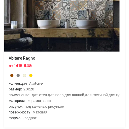
Abitare Ragno
от 1416.94₴
коллекция:
Abitare
размер:
20x20
применение:
для стен,для пола,для ванной,для гостиной,для кухни
материал:
керамогранит
рисунок:
под камень,с рисунком
поверхность:
матовая
форма:
квадрат