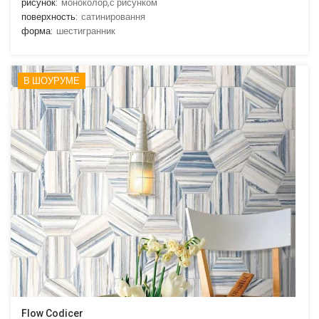
рисунок:
моноколор,с рисунком
поверхность:
сатинировання
форма:
шестигранник
В ШОУРУМЕ
Flow Codicer