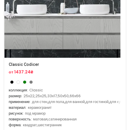
Classic Codicer
от 1437.24₴
коллекция:
Classic
размер:
25x22,25x25,33x17,50x50,66x66
применение:
для стен,для пола,для ванной,для гостиной,для кухни
материал:
керамогранит
рисунок:
под мрамор
поверхность:
матовая,сатинированная
форма:
квадрат,шестигранник