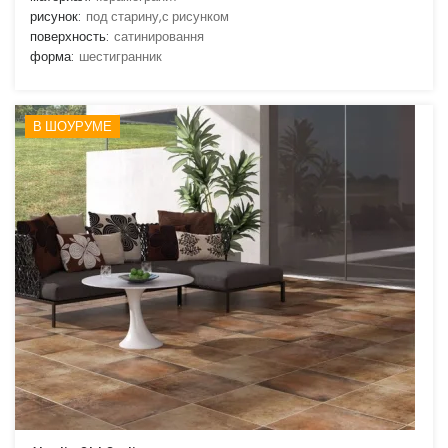
рисунок:
под старину,с рисунком
поверхность:
сатинировання
форма:
шестигранник
В ШОУРУМЕ