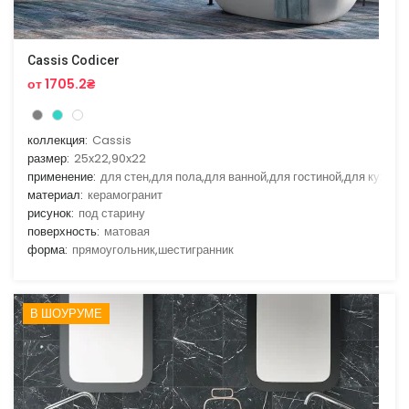
Cassis Codicer
от 1705.2₴
коллекция:
Cassis
размер:
25x22,90x22
применение:
для стен,для пола,для ванной,для гостиной,для кухни
материал:
керамогранит
рисунок:
под старину
поверхность:
матовая
форма:
прямоугольник,шестигранник
В ШОУРУМЕ