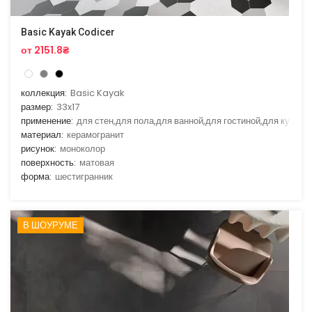
Basic Kayak Codicer
от 2151.8₴
коллекция:
Basic Kayak
размер:
33x17
применение:
для стен,для пола,для ванной,для гостиной,для кухни
материал:
керамогранит
рисунок:
моноколор
поверхность:
матовая
форма:
шестигранник
В ШОУРУМЕ