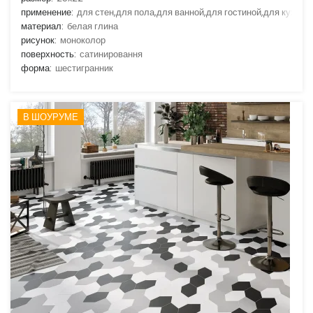
применение:
для стен,для пола,для ванной,для гостиной,для кухни
материал:
белая глина
рисунок:
моноколор
поверхность:
сатинировання
форма:
шестигранник
В ШОУРУМЕ