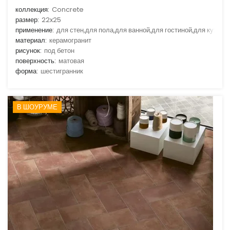
коллекция:
Concrete
размер:
22x25
применение:
для стен,для пола,для ванной,для гостиной,для кухни
материал:
керамогранит
рисунок:
под бетон
поверхность:
матовая
форма:
шестигранник
В ШОУРУМЕ