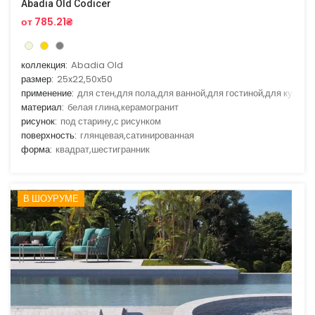
Abadia Old Codicer
от 785.21₴
коллекция:
Abadia Old
размер:
25x22,50x50
применение:
для стен,для пола,для ванной,для гостиной,для кухни
материал:
белая глина,керамогранит
рисунок:
под старину,с рисунком
поверхность:
глянцевая,сатинированная
форма:
квадрат,шестигранник
В ШОУРУМЕ