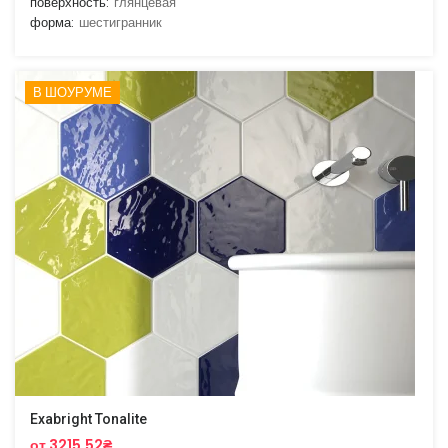
поверхность:
глянцевая
форма:
шестигранник
В ШОУРУМЕ
Exabright Tonalite
от 3215.52₴