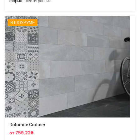
форма:
шестигранник
В ШОУРУМЕ
Dolomite Codicer
от 759.22₴