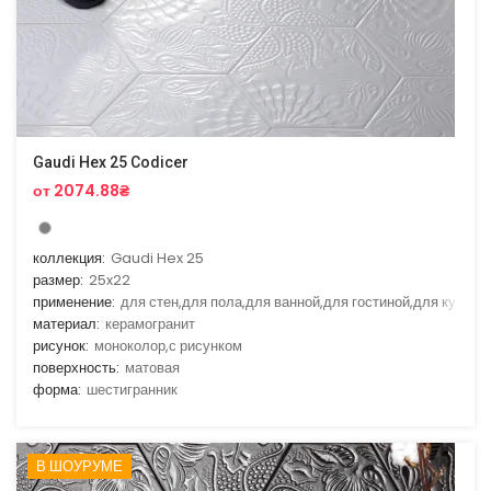
Gaudi Hex 25 Codicer
от 2074.88₴
коллекция:
Gaudi Hex 25
размер:
25x22
применение:
для стен,для пола,для ванной,для гостиной,для кухни
материал:
керамогранит
рисунок:
моноколор,с рисунком
поверхность:
матовая
форма:
шестигранник
В ШОУРУМЕ