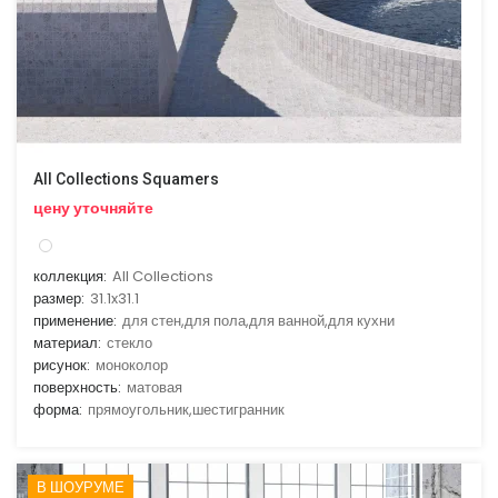
All Collections Squamers
цену уточняйте
коллекция:
All Collections
размер:
31.1x31.1
применение:
для стен,для пола,для ванной,для кухни
материал:
стекло
рисунок:
моноколор
поверхность:
матовая
форма:
прямоугольник,шестигранник
В ШОУРУМЕ