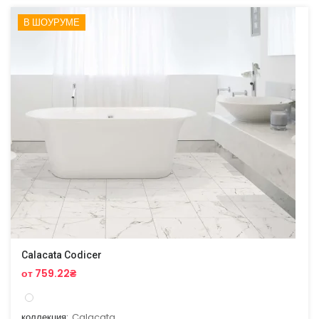
В ШОУРУМЕ
Calacata Codicer
от 759.22₴
коллекция:
Calacata