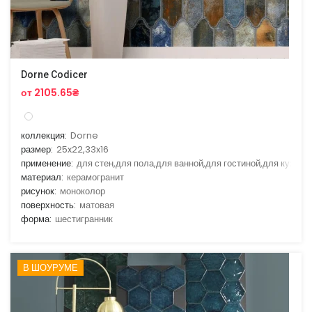
Dorne Codicer
от 2105.65₴
коллекция:
Dorne
размер:
25x22,33x16
применение:
для стен,для пола,для ванной,для гостиной,для кухни
материал:
керамогранит
рисунок:
моноколор
поверхность:
матовая
форма:
шестигранник
В ШОУРУМЕ