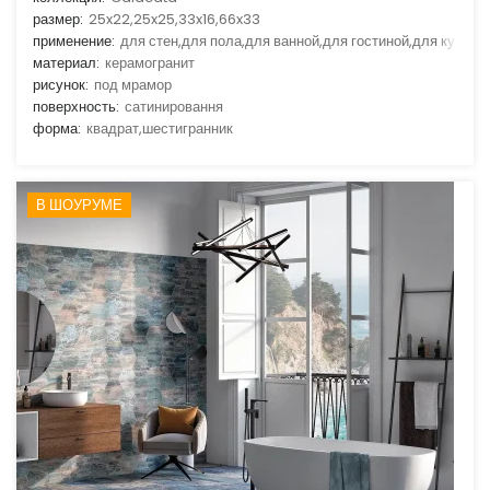
размер:
25x22,25x25,33x16,66x33
применение:
для стен,для пола,для ванной,для гостиной,для кухни
материал:
керамогранит
рисунок:
под мрамор
поверхность:
сатинировання
форма:
квадрат,шестигранник
В ШОУРУМЕ