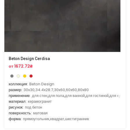
Beton Design Cerdisa
от 1672.72₴
коллекция:
Beton Design
размер:
30x30,34.4x28.7,30x60,60x60,80x80
применение:
для стен,для пола,для ванной,для гостиной,для кухни
материал:
керамогранит
рисунок:
под бетон
поверхность:
матовая
форма:
прямоугольник,квадрат,шестигранник