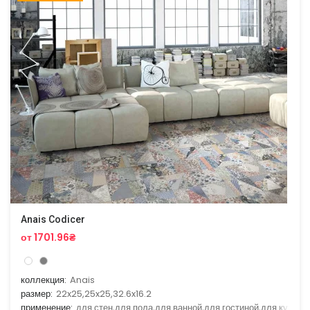
Anais Codicer
от 1701.96₴
коллекция:
Anais
размер:
22x25,25x25,32.6x16.2
применение:
для стен,для пола,для ванной,для гостиной,для кухни