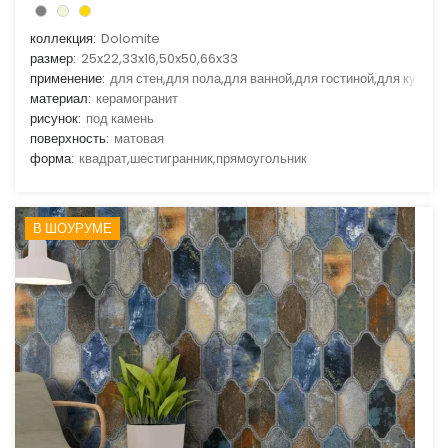
коллекция:
Dolomite
размер:
25x22,33x16,50x50,66x33
применение:
для стен,для пола,для ванной,для гостиной,для кухни
материал:
керамогранит
рисунок:
под камень
поверхность:
матовая
форма:
квадрат,шестигранник,прямоугольник
В ШОУРУМЕ