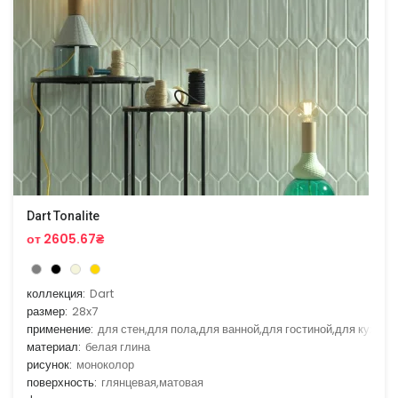
Dart Tonalite
от 2605.67₴
коллекция:
Dart
размер:
28x7
применение:
для стен,для пола,для ванной,для гостиной,для кухни
материал:
белая глина
рисунок:
моноколор
поверхность:
глянцевая,матовая