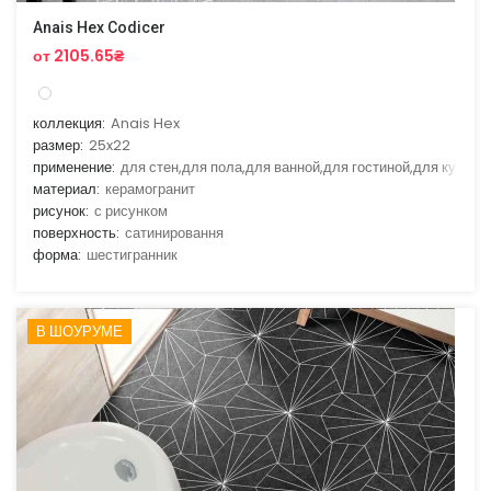
Anais Hex Codicer
от 2105.65₴
коллекция:
Anais Hex
размер:
25x22
применение:
для стен,для пола,для ванной,для гостиной,для кухни
материал:
керамогранит
рисунок:
с рисунком
поверхность:
сатинировання
форма:
шестигранник
В ШОУРУМЕ