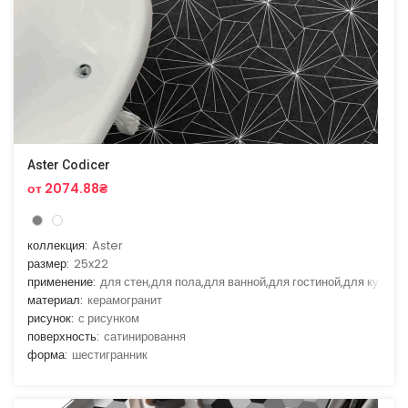
Aster Codicer
от 2074.88₴
коллекция:
Aster
размер:
25x22
применение:
для стен,для пола,для ванной,для гостиной,для кухни
материал:
керамогранит
рисунок:
с рисунком
поверхность:
сатинировання
форма:
шестигранник