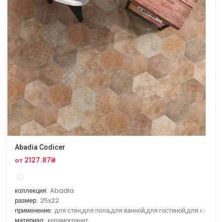
Abadia Codicer
от 2127.87₴
коллекция:
Abadia
размер:
25x22
применение:
для стен,для пола,для ванной,для гостиной,для кухни
материал:
керамогранит