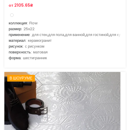
от 2105.65₴
коллекция:
Flow
размер:
25x22
применение:
для стен,для пола,для ванной,для гостиной,для кухни
материал:
керамогранит
рисунок:
с рисунком
поверхность:
матовая
форма:
шестигранник
В ШОУРУМЕ