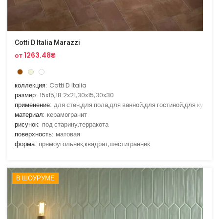
Cotti D Italia Marazzi
от 1263.48₴
коллекция:
Cotti D Italia
размер:
15x15,18.2x21,30x15,30x30
применение:
для стен,для пола,для ванной,для гостиной,для кухни
материал:
керамогранит
рисунок:
под старину,терракота
поверхность:
матовая
форма:
прямоугольник,квадрат,шестигранник
В ШОУРУМЕ