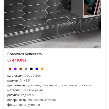
Crocotiles Settecento
от 448.63₴
коллекция:
Crocotiles
размер:
24x3.8
применение:
для стен,для ванной,для гостиной,для кухни
материал:
керамогранит
рисунок:
под кожу
поверхность:
глянцевая,матовая
форма:
прямоугольник