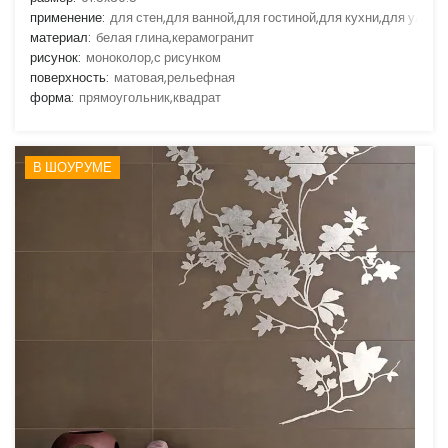
применение:
для стен,для ванной,для гостиной,для кухни,для улицы
материал:
белая глина,керамогранит
рисунок:
моноколор,с рисунком
поверхность:
матовая,рельефная
форма:
прямоугольник,квадрат
В ШОУРУМЕ