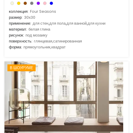
коллекция:
Four Seasons
размер:
30x30
применение:
для стен,для пола,для ванной,для кухни
материал:
белая глина
рисунок:
под мозаику
поверхность:
глянцевая,сатинированная
форма:
прямоугольник,квадрат
В ШОУРУМЕ