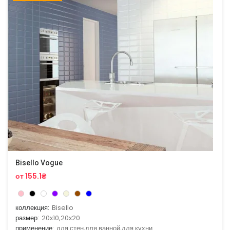
Bisello Vogue
от 155.1₴
коллекция:
Bisello
размер:
20x10,20x20
применение:
для стен,для ванной,для кухни