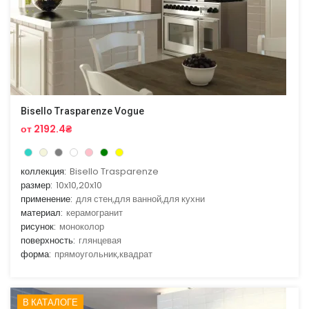
Bisello Trasparenze Vogue
от 2192.4₴
коллекция:
Bisello Trasparenze
размер:
10x10,20x10
применение:
для стен,для ванной,для кухни
материал:
керамогранит
рисунок:
моноколор
поверхность:
глянцевая
форма:
прямоугольник,квадрат
В КАТАЛОГЕ