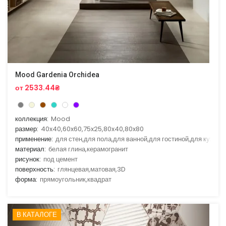
Mood Gardenia Orchidea
от 2533.44₴
коллекция:
Mood
размер:
40x40,60x60,75x25,80x40,80x80
применение:
для стен,для пола,для ванной,для гостиной,для кухни
материал:
белая глина,керамогранит
рисунок:
под цемент
поверхность:
глянцевая,матовая,3D
форма:
прямоугольник,квадрат
В КАТАЛОГЕ