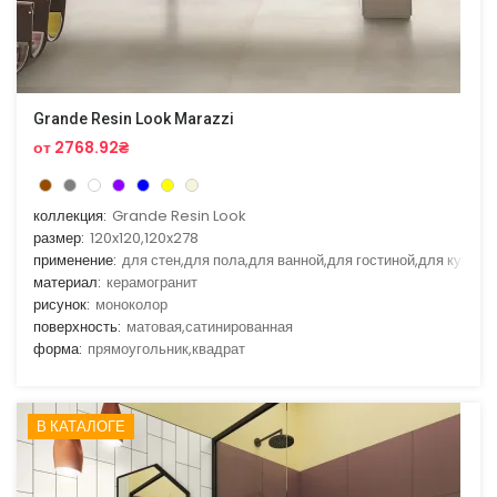
Grande Resin Look Marazzi
от 2768.92₴
коллекция:
Grande Resin Look
размер:
120x120,120x278
применение:
для стен,для пола,для ванной,для гостиной,для кухни
материал:
керамогранит
рисунок:
моноколор
поверхность:
матовая,сатинированная
форма:
прямоугольник,квадрат
В КАТАЛОГЕ