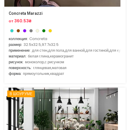
Concreta Marazzi
от 360.53₴
коллекция:
Concreta
размер:
32.5x32.5,97.7x32.5
применение:
для стен,для пола,для ванной,для гостиной,для кухни
материал:
белая глина,керамогранит
рисунок:
моноколор,с рисунком
поверхность:
глянцевая,матовая
форма:
прямоугольник,квадрат
В ШОУРУМЕ