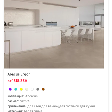
Abacus Ergon
от 1818.88₴
коллекция:
Abacus
размер:
20x7.5
применение:
для стен,для ванной,для гостиной,для кухни
материал:
белая глина