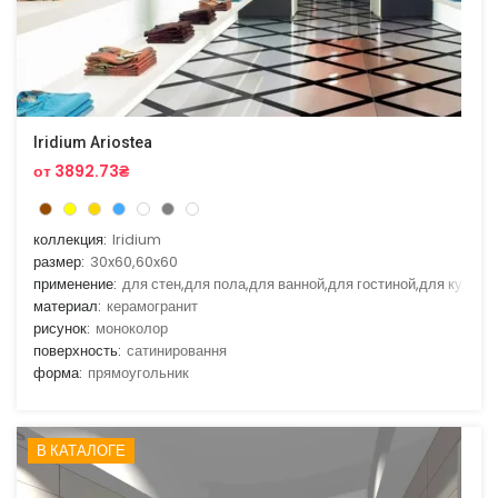
Iridium Ariostea
от 3892.73₴
коллекция:
Iridium
размер:
30x60,60x60
применение:
для стен,для пола,для ванной,для гостиной,для кухни
материал:
керамогранит
рисунок:
моноколор
поверхность:
сатинировання
форма:
прямоугольник
В КАТАЛОГЕ