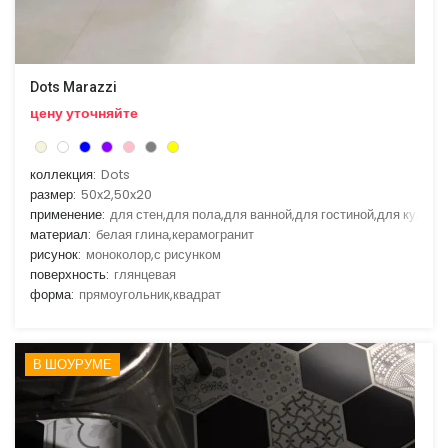
Dots Marazzi
цену уточняйте
коллекция:
Dots
размер:
50x2,50x20
применение:
для стен,для пола,для ванной,для гостиной,для кухни
материал:
белая глина,керамогранит
рисунок:
моноколор,с рисунком
поверхность:
глянцевая
форма:
прямоугольник,квадрат
В ШОУРУМЕ