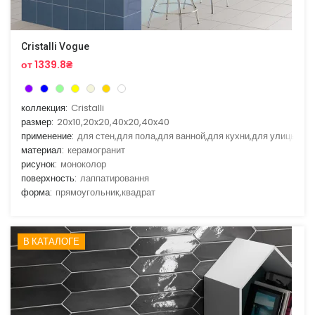
Cristalli Vogue
от 1339.8₴
коллекция:
Cristalli
размер:
20x10,20x20,40x20,40x40
применение:
для стен,для пола,для ванной,для кухни,для улицы
материал:
керамогранит
рисунок:
моноколор
поверхность:
лаппатировання
форма:
прямоугольник,квадрат
В КАТАЛОГЕ