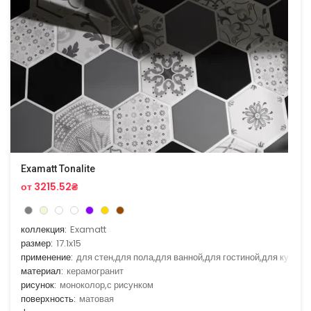
Examatt Tonalite
от 3215.52₴
коллекция:
Examatt
размер:
17.1x15
применение:
для стен,для пола,для ванной,для гостиной,для кухни
материал:
керамогранит
рисунок:
моноколор,с рисунком
поверхность:
матовая