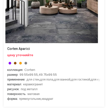
Corten Aparici
цену уточняйте
коллекция:
Corten
размер:
99.55x99.55,49.75x99.55
применение:
для стен,для пола,для ванной,для гостиной,для кухни
материал:
керамогранит
рисунок:
под металл
поверхность:
матовая
форма:
прямоугольник,квадрат