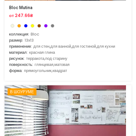
Bloc Mutina
от 247.66₴
коллекция:
Bloc
размер:
13x13
применение:
для стен,для ванной,для гостиной,для кухни
материал:
красная глина
рисунок:
терракота,под старину
поверхность:
глянцевая,матовая
форма:
прямоугольник,квадрат
В ШОУРУМЕ