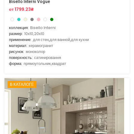
Bisello Interni Vogue
от 1799.23₴
коллекция:
Bisello Interni
размер:
10x10,20x10
применение:
для стен,для ванной,для кухни
материал:
керамогранит
рисунок:
моноколор
поверхность:
сатинировання
форма:
прямоугольник,квадрат
В КАТАЛОГЕ