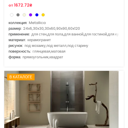
от 1672.72₴
коллекция:
Metallica
размер:
24x6,30x30,30x60,90x90,60x120
применение:
для стен,для пола,для ванной,для гостиной,для кухни
материал:
керамогранит
рисунок:
под мозаику,под металл,под старину
поверхность:
глянцевая,матовая
форма:
прямоугольник,квадрат
В КАТАЛОГЕ