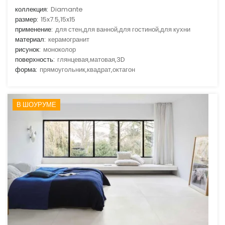
коллекция:
Diamante
размер:
15x7.5,15x15
применение:
для стен,для ванной,для гостиной,для кухни
материал:
керамогранит
рисунок:
моноколор
поверхность:
глянцевая,матовая,3D
форма:
прямоугольник,квадрат,октагон
В ШОУРУМЕ