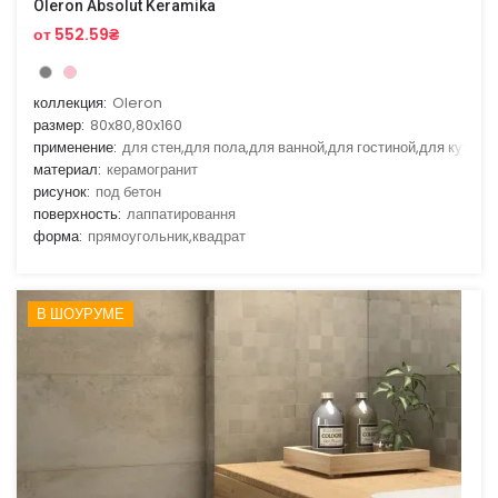
Oleron Absolut Keramika
от 552.59₴
коллекция:
Oleron
размер:
80x80,80x160
применение:
для стен,для пола,для ванной,для гостиной,для кухни
материал:
керамогранит
рисунок:
под бетон
поверхность:
лаппатировання
форма:
прямоугольник,квадрат
В ШОУРУМЕ