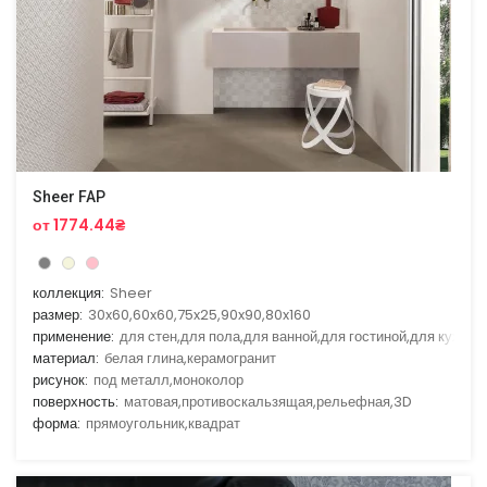
Sheer FAP
от 1774.44₴
коллекция:
Sheer
размер:
30x60,60x60,75x25,90x90,80x160
применение:
для стен,для пола,для ванной,для гостиной,для кухни
материал:
белая глина,керамогранит
рисунок:
под металл,моноколор
поверхность:
матовая,противоскальзящая,рельефная,3D
форма:
прямоугольник,квадрат