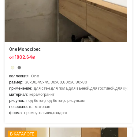
One Monocibec
от 1802.64₴
коллекция:
One
размер:
30x30,45x45,30x60,60x60,80x80
применение:
для стен,для пола,для ванной,для гостиной,для кухни
материал:
керамогранит
рисунок:
под бетон,под бетон,с рисунком
поверхность:
матовая
форма:
прямоугольник,квадрат
В КАТАЛОГЕ