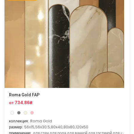
Roma Gold FAP
от 734.86₴
коллекция:
Roma Gold
размер:
56x15,56x30.5,80x40,80x80,120x50
применение:
для стен,для пола,для ванной,для гостиной,для кухни