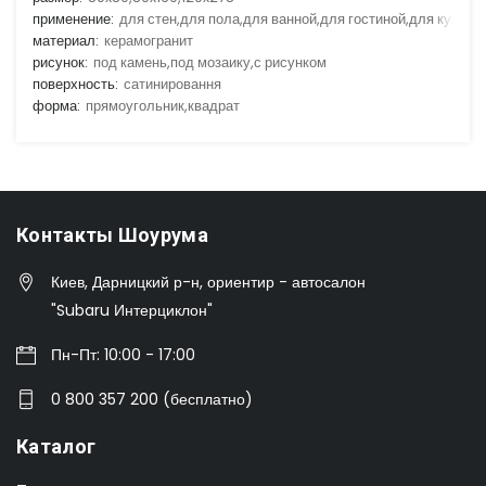
применение:
для стен,для пола,для ванной,для гостиной,для кухни
материал:
керамогранит
рисунок:
под камень,под мозаику,с рисунком
поверхность:
сатинировання
форма:
прямоугольник,квадрат
Контакты Шоурума
Киев, Дарницкий р-н, ориентир - автосалон
"Subaru Интерциклон"
Пн-Пт: 10:00 - 17:00
0 800 357 200 (бесплатно)
Каталог