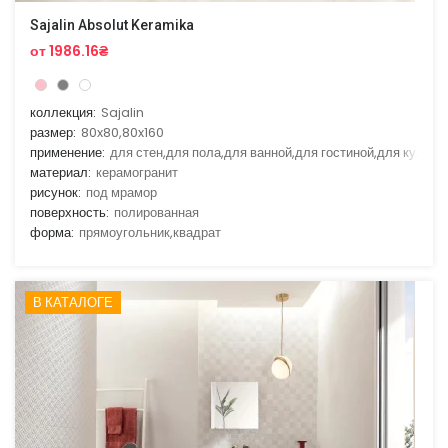
Sajalin Absolut Keramika
от 1986.16₴
коллекция:
Sajalin
размер:
80x80,80x160
применение:
для стен,для пола,для ванной,для гостиной,для кухни
материал:
керамогранит
рисунок:
под мрамор
поверхность:
полированная
форма:
прямоугольник,квадрат
В КАТАЛОГЕ