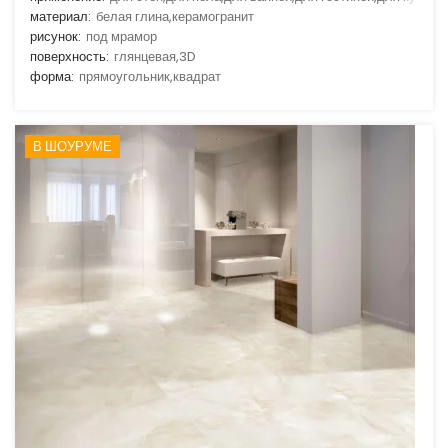
материал:
белая глина,керамогранит
рисунок:
под мрамор
поверхность:
глянцевая,3D
форма:
прямоугольник,квадрат
В ШОУРУМЕ