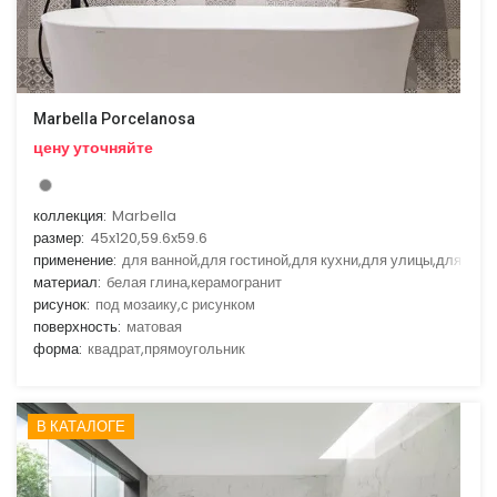
Marbella Porcelanosa
цену уточняйте
коллекция:
Marbella
размер:
45x120,59.6x59.6
применение:
для ванной,для гостиной,для кухни,для улицы,для фас
материал:
белая глина,керамогранит
рисунок:
под мозаику,с рисунком
поверхность:
матовая
форма:
квадрат,прямоугольник
В КАТАЛОГЕ