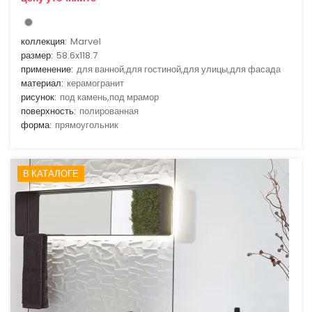
коллекция:
Marvel
размер:
58.6x118.7
применение:
для ванной,для гостиной,для улицы,для фасада
материал:
керамогранит
рисунок:
под камень,под мрамор
поверхность:
полированная
форма:
прямоугольник
В КАТАЛОГЕ