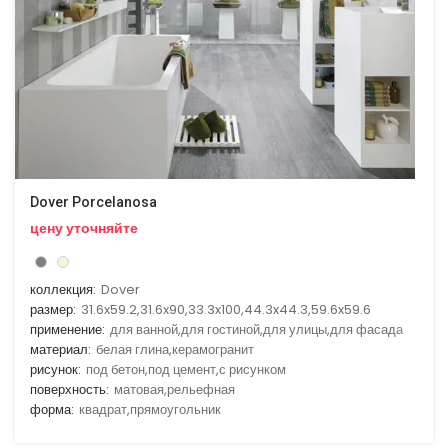
Dover Porcelanosa
цену уточняйте
коллекция:
Dover
размер:
31.6x59.2,31.6x90,33.3x100,44.3x44.3,59.6x59.6
применение:
для ванной,для гостиной,для улицы,для фасада
материал:
белая глина,керамогранит
рисунок:
под бетон,под цемент,с рисунком
поверхность:
матовая,рельефная
форма:
квадрат,прямоугольник