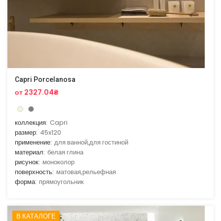
Capri Porcelanosa
от 2327.04₴
коллекция:
Capri
размер:
45x120
применение:
для ванной,для гостиной
материал:
белая глина
рисунок:
моноколор
поверхность:
матовая,рельефная
форма:
прямоугольник
В КАТАЛОГЕ