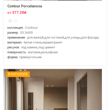
Contour Porcelanosa
от 377.28₴
коллекция:
Contour
размер:
33.3x100
применение:
для ванной,для гостиной,для улицы,для фасада
материал:
белая глина,керамогранит
рисунок:
под камень,под цемент
поверхность:
матовая,рельефная
форма:
прямоугольник
В КАТАЛОГЕ