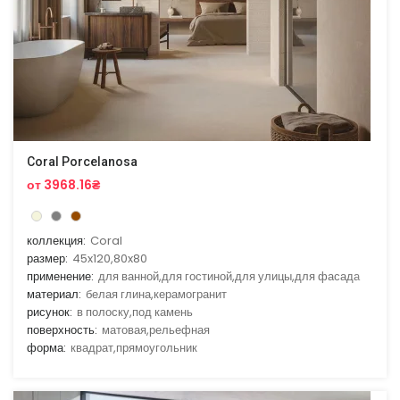
Coral Porcelanosa
от 3968.16₴
коллекция:
Coral
размер:
45x120,80x80
применение:
для ванной,для гостиной,для улицы,для фасада
материал:
белая глина,керамогранит
рисунок:
в полоску,под камень
поверхность:
матовая,рельефная
форма:
квадрат,прямоугольник