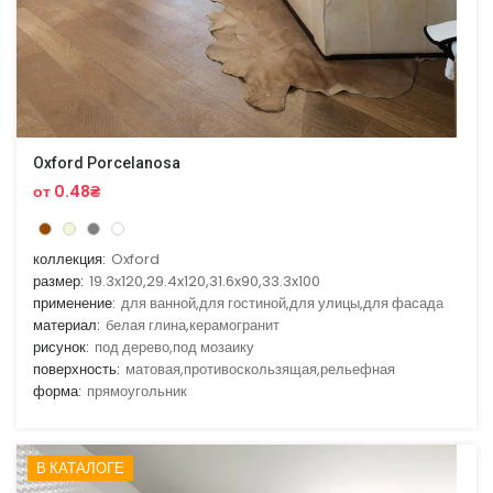
Oxford Porcelanosa
от 0.48₴
коллекция:
Oxford
размер:
19.3x120,29.4x120,31.6x90,33.3x100
применение:
для ванной,для гостиной,для улицы,для фасада
материал:
белая глина,керамогранит
рисунок:
под дерево,под мозаику
поверхность:
матовая,противоскользящая,рельефная
форма:
прямоугольник
В КАТАЛОГЕ