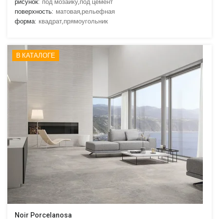
рисунок:
под мозаику,под цемент
поверхность:
матовая,рельефная
форма:
квадрат,прямоугольник
В КАТАЛОГЕ
Noir Porcelanosa