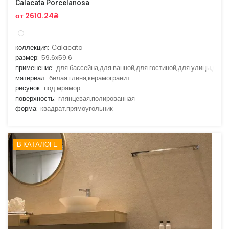
Calacata Porcelanosa
от 2610.24₴
коллекция:
Calacata
размер:
59.6x59.6
применение:
для бассейна,для ванной,для гостиной,для улицы,для
материал:
белая глина,керамогранит
рисунок:
под мрамор
поверхность:
глянцевая,полированная
форма:
квадрат,прямоугольник
В КАТАЛОГЕ