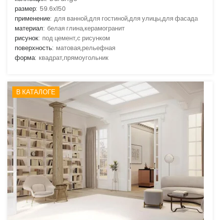
размер:
59.6x150
применение:
для ванной,для гостиной,для улицы,для фасада
материал:
белая глина,керамогранит
рисунок:
под цемент,с рисунком
поверхность:
матовая,рельефная
форма:
квадрат,прямоугольник
В КАТАЛОГЕ