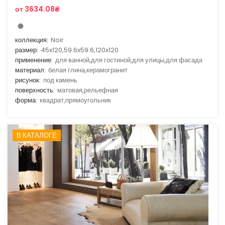
от 3634.08₴
коллекция:
Noir
размер:
45x120,59.6x59.6,120x120
применение:
для ванной,для гостиной,для улицы,для фасада
материал:
белая глина,керамогранит
рисунок:
под камень
поверхность:
матовая,рельефная
форма:
квадрат,прямоугольник
В КАТАЛОГЕ