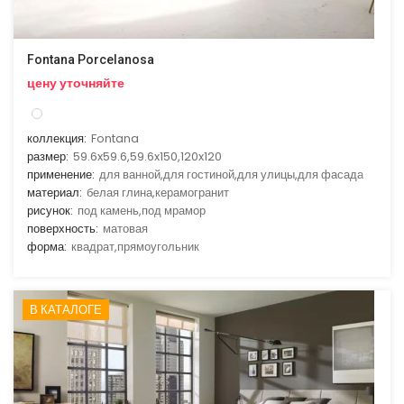
Fontana Porcelanosa
цену уточняйте
коллекция:
Fontana
размер:
59.6x59.6,59.6x150,120x120
применение:
для ванной,для гостиной,для улицы,для фасада
материал:
белая глина,керамогранит
рисунок:
под камень,под мрамор
поверхность:
матовая
форма:
квадрат,прямоугольник
В КАТАЛОГЕ