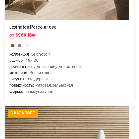
Lexington Porcelanosa
от 3968.16₴
коллекция:
Lexington
размер:
45x120
применение:
для ванной,для гостиной
материал:
белая глина
рисунок:
под дерево
поверхность:
матовая,рельефная
форма:
прямоугольник
В КАТАЛОГЕ