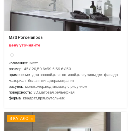
Matt Porcelanosa
цену уточняйте
коллекция:
Matt
размер:
45x120,59.6x59.6,59.6x150
применение:
для ванной,для гостиной,для улицы,для фасада
материал:
белая глина,керамогранит
рисунок:
моноколор,под мозаику,с рисунком
поверхность:
3D,матовая,рельефная
форма:
квадрат,прямоугольник
В КАТАЛОГЕ