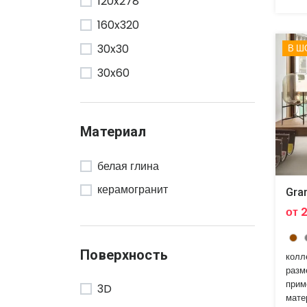
120x278
Tele di Marmo Onyx
160x320
30x30
В Ш
30x60
32x120x4.5
37.5x75
Материал
40x80
белая глина
45x45
керамогранит
50x120
Gra
от 
60x120
60x60
Поверхность
колл
60x90
разм
прим
75x150
3D
мате