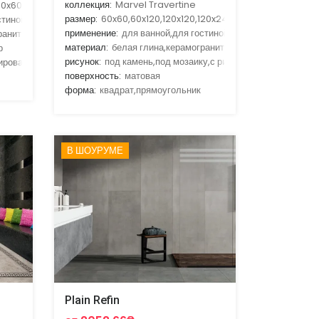
коллекция:
Marvel Travertine
60x60,60x120
размер:
60x60,60x120,120x120,120x240,120x278
стиной,для кухни,для улицы,для фасада
применение:
для ванной,для гостиной,для кухни,для улиц
ранит
материал:
белая глина,керамогранит
р
рисунок:
под камень,под мозаику,с рисунком
ировання,матовая
поверхность:
матовая
форма:
квадрат,прямоугольник
В ШОУРУМЕ
Plain Refin