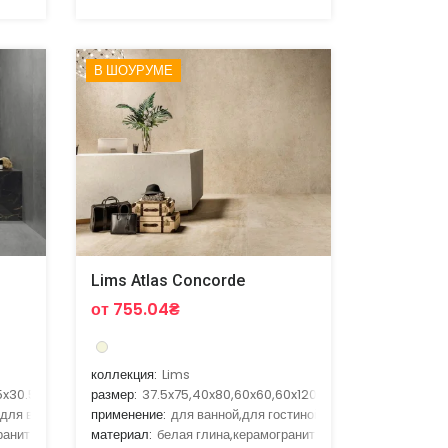
В ШОУРУМЕ
Lims Atlas Concorde
от 755.04₴
коллекция:
Lims
5x30.5,60x120
размер:
37.5x75,40x80,60x60,60x120,75x75
,для ванной,для гостиной,для кухни
применение:
для ванной,для гостиной,для улицы,для фас
ранит
материал:
белая глина,керамогранит