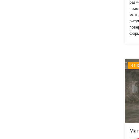
разм
прим
мате
рису
пове
форм
В Ш
Mar