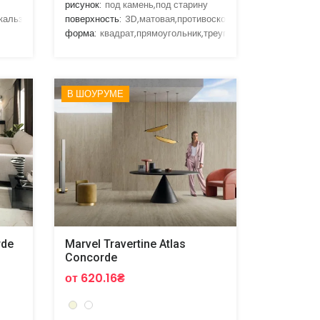
рисунок:
под камень,под старину
скальзящая,3D
поверхность:
3D,матовая,противоскользящая,рельефная
форма:
квадрат,прямоугольник,треугольник
В ШОУРУМЕ
rde
Marvel Travertine Atlas
Concorde
от 620.16₴