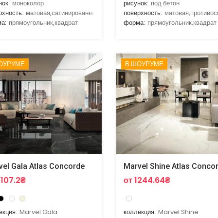
нок:
моноколор
рисунок:
под бетон
рхность:
матовая,сатинированная
поверхность:
матовая,противо
а:
прямоугольник,квадрат
форма:
прямоугольник,квадрат
ОУРУМЕ
В ШОУРУМЕ
vel Gala Atlas Concorde
Marvel Shine Atlas Conco
5107.2₴
от 1244.64₴
екция:
Marvel Gala
коллекция:
Marvel Shine