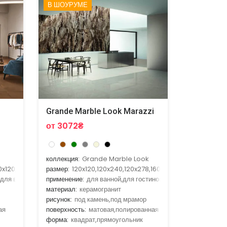
В ШОУРУМЕ
Grande Marble Look Marazzi
от 3072₴
коллекция:
Grande Marble Look
0x120,120x278
размер:
120x120,120x240,120x278,160x320
,для ванной,для гостиной,для кухни
применение:
для ванной,для гостиной,для улицы,для фас
материал:
керамогранит
рисунок:
под камень,под мрамор
ая
поверхность:
матовая,полированная
форма:
квадрат,прямоугольник