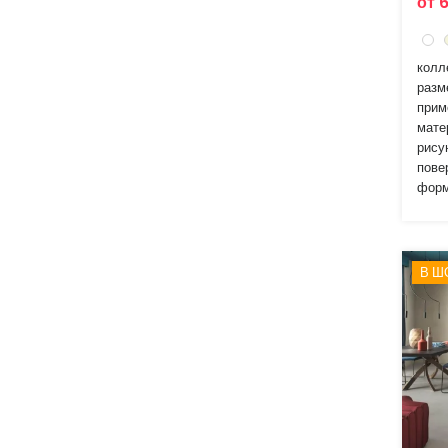
от 
колл
разм
прим
мате
рису
пове
форм
В Ш