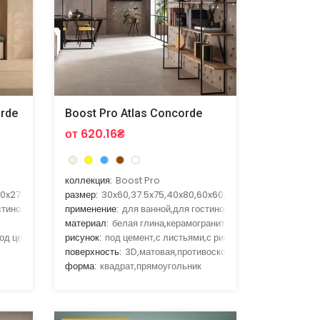
orde
Boost Pro Atlas Concorde
от 620.16₴
коллекция:
Boost Pro
20x278
размер:
30x60,37.5x75,40x80,60x60,60x120
стиной,для улицы,для фасада
применение:
для ванной,для гостиной,для улицы,для кухн
материал:
белая глина,керамогранит
под цемент
рисунок:
под цемент,с листьями,с рисунком
поверхность:
3D,матовая,противоскользящая,рельефная
форма:
квадрат,прямоугольник