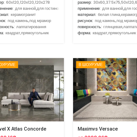
ер:
60x120,120x120,120x278
размер:
30x60,37.5x75,50x120,
енение:
для ванной,для гостиной,для кухни,для улицы,для фасада
применение:
для ванной,для го
риал:
керамогранит
материал:
белая глина,керамог
нок:
под камень,под мрамор
рисунок:
под камень,под мрамо
рхность:
лаппатировання
поверхность:
глянцевая,лаппат
а:
квадрат,прямоугольник
форма:
квадрат,прямоугольник
ОУРУМЕ
В ШОУРУМЕ
vel X Atlas Concorde
Maximvs Versace