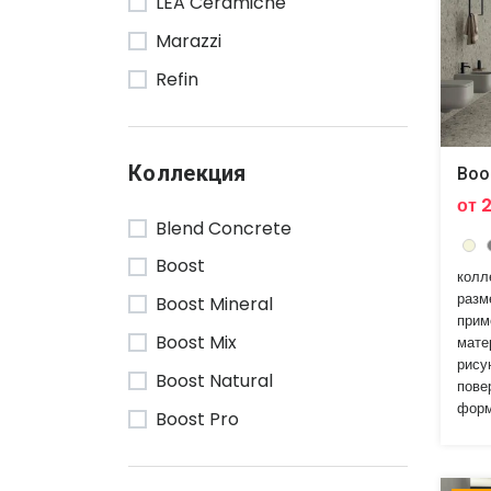
LEA Ceramiche
Marazzi
Refin
Supergres
Versace
Коллекция
Boo
от 
Blend Concrete
Boost
колл
разм
Boost Mineral
прим
Boost Mix
мате
рису
Boost Natural
пове
форм
Boost Pro
Boost Stone