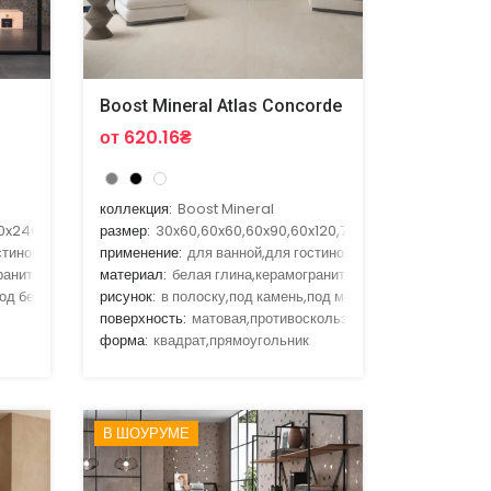
Boost Mineral Atlas Concorde
от 620.16₴
коллекция:
Boost Mineral
0x240,120x278
размер:
30x60,60x60,60x90,60x120,75x75
стиной,для улицы,для фасада
применение:
для ванной,для гостиной,для кухни,для улиц
ранит
материал:
белая глина,керамогранит
од бетон,под мозаику
рисунок:
в полоску,под камень,под мозаику,с рисунком
поверхность:
матовая,противоскользящая
форма:
квадрат,прямоугольник
В ШОУРУМЕ