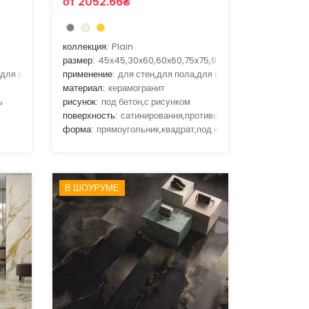
от 2052.66₴
коллекция:
Plain
размер:
45x45,30x60,60x60,75x75,90x90
,для ванной,для гостиной,для кухни
применение:
для стен,для пола,для ванной,для гостиной,д
материал:
керамогранит
ь
рисунок:
под бетон,с рисунком
поверхность:
сатинировання,противоскальзящая
форма:
прямоугольник,квадрат,под кирпич
В ШОУРУМЕ