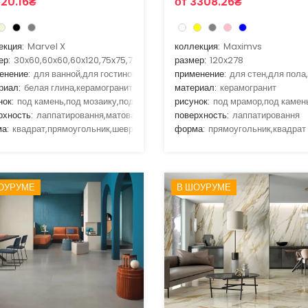
620.16₴
от 3308.26₴
екция:
Marvel X
коллекция:
Maximvs
ер:
30x60,60x60,60x120,75x75,75x150
размер:
120x278
енение:
для ванной,для гостиной,для улицы,для кухни,для улицы
применение:
для стен,для пола
риал:
белая глина,керамогранит
материал:
керамогранит
нок:
под камень,под мозаику,под мрамор
рисунок:
под мрамор,под камен
рхность:
лаппатировання,матовая,рельефная
поверхность:
лаппатировання
а:
квадрат,прямоугольник,шеврон,шестиугольник,соты
форма:
прямоугольник,квадрат
ОУРУМЕ
В ШОУРУМЕ