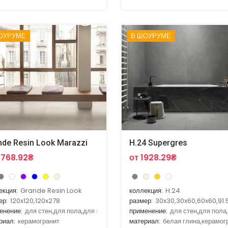
ОУРУМЕ
В ШОУРУМЕ
nde Resin Look Marazzi
H.24 Supergres
2768.92₴
от 1928.29₴
екция:
Grande Resin Look
коллекция:
H.24
ер:
120x120,120x278
размер:
30x30,30x60,60x60,91.
енение:
для стен,для пола,для ванной,для гостиной,для кухни
применение:
для стен,для пола
риал:
керамогранит
материал:
белая глина,керамог