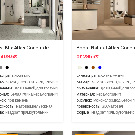
st Mix Atlas Concorde
Boost Natural Atlas Conc
2409.6₴
от 2856₴
екция:
Boost Mix
коллекция:
Boost Natural
ер:
30x60,60x60,60x120,120x120,120x278
размер:
50x120,60x60,60x120,1
енение:
для ванной,для гостиной,для улицы,для фасада
применение:
для ванной,для го
риал:
белая глина,керамогранит
материал:
керамогранит
нок:
под камень
рисунок:
моноколор,под бетон,
рхность:
матовая,рельефная
поверхность:
3D,матовая
а:
квадрат,прямоугольник
форма:
квадрат,прямоугольник