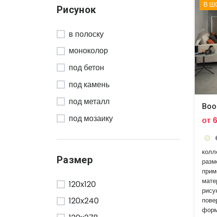
Foil
В Ш
Рисунок
Grande Marble Look
в полоску
Grande Resin Look
моноколор
H.24
под бетон
Lims
под камень
Marvel Gala
под металл
Marvel Shine
Boo
под мозаику
Marvel Travertine
от 
под мрамор
Marvel X
под старину
колл
Maximvs
Размер
разм
под цемент
Plain
прим
мате
120x120
с листьями
Prism
рису
120x240
пове
с рисунком
Synestesia
форм