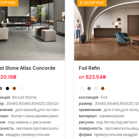
ОУРУМЕ
В ШОУРУМЕ
st Stone Atlas Concorde
Foil Refin
620.16₴
от 623.54₴
екция:
Boost Stone
коллекция:
Foil
ер:
30x60,60x60,60x120,120x120,120x278
размер:
30x60,60x60,60x120,12
енение:
для ванной,для гостиной,для улицы,для кухни
применение:
для стен,для пола
риал:
белая глина,керамогранит
материал:
керамогранит
нок:
под камень,с рисунком
рисунок:
под бетон,под металл
рхность:
матовая,противоскользящая
поверхность:
противоскользящ
а:
квадрат,прямоугольник
форма:
прямоугольник,квадрат