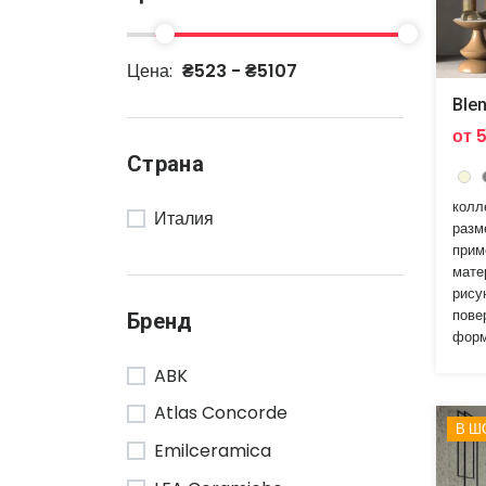
Цена:
₴523 - ₴5107
Ble
от 
Страна
колл
Италия
разм
прим
мате
рису
пове
Бренд
форм
ABK
Atlas Concorde
В Ш
Emilceramica