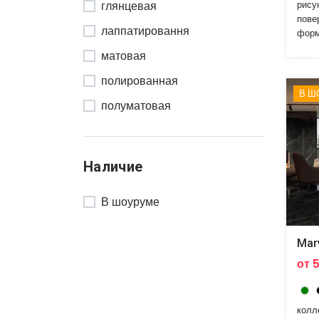
75x75
глянцевая
рису
пове
90x90
лаппатировання
форм
91.5x30.5
матовая
полированная
В Ш
полуматовая
противоскальзящая
противоскользящая
Наличие
рельефная
В шоуруме
сатинированная
сатинировання
Mar
от 
колл