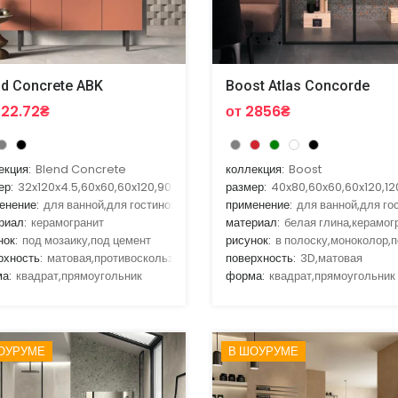
nd Concrete ABK
Boost Atlas Concorde
522.72₴
от 2856₴
екция:
Blend Concrete
коллекция:
Boost
ер:
32x120x4.5,60x60,60x120,90x90,120x120
размер:
40x80,60x60,60x120,12
енение:
для ванной,для гостиной,для улицы,для фасада
применение:
для ванной,для го
риал:
керамогранит
материал:
белая глина,керамог
нок:
под мозаику,под цемент
рисунок:
в полоску,моноколор,п
рхность:
матовая,противоскользящая
поверхность:
3D,матовая
а:
квадрат,прямоугольник
форма:
квадрат,прямоугольник
ОУРУМЕ
В ШОУРУМЕ