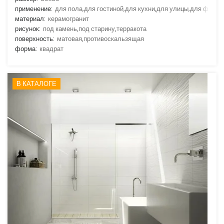
применение:
для пола,для гостиной,для кухни,для улицы,для фасад
материал:
керамогранит
рисунок:
под камень,под старину,терракота
поверхность:
матовая,противоскальзящая
форма:
квадрат
В КАТАЛОГЕ