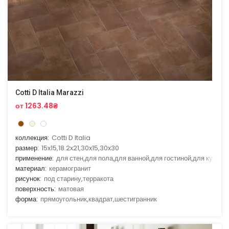
Cotti D Italia Marazzi
от 1263.48₴
коллекция:
Cotti D Italia
размер:
15x15,18.2x21,30x15,30x30
применение:
для стен,для пола,для ванной,для гостиной,для кухни
материал:
керамогранит
рисунок:
под старину,терракота
поверхность:
матовая
форма:
прямоугольник,квадрат,шестигранник