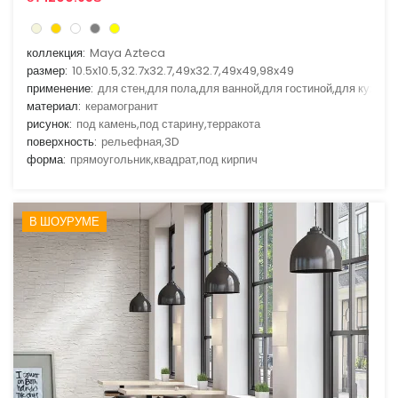
коллекция:
Maya Azteca
размер:
10.5x10.5,32.7x32.7,49x32.7,49x49,98x49
применение:
для стен,для пола,для ванной,для гостиной,для кухни
материал:
керамогранит
рисунок:
под камень,под старину,терракота
поверхность:
рельефная,3D
форма:
прямоугольник,квадрат,под кирпич
В ШОУРУМЕ