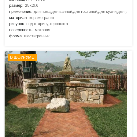
размер:
25x21.6
применение:
для пола,для ванной,для гостиной,для кухни,для улицы
материал:
керамогранит
рисунок:
под старину,терракота
поверхность:
матовая
форма:
шестигранник
В ШОУРУМЕ