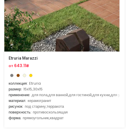
Etruria Marazzi
от 643.11₴
коллекция:
Etruria
размер:
15x15,30x15
применение:
для пола,для ванной,для гостиной,для кухни,для улицы
материал:
керамогранит
рисунок:
под старину,терракота
поверхность:
противоскользящая
форма:
прямоугольник,квадрат