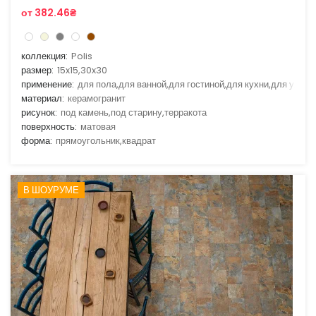
от 382.46₴
коллекция:
Polis
размер:
15x15,30x30
применение:
для пола,для ванной,для гостиной,для кухни,для улицы
материал:
керамогранит
рисунок:
под камень,под старину,терракота
поверхность:
матовая
форма:
прямоугольник,квадрат
В ШОУРУМЕ