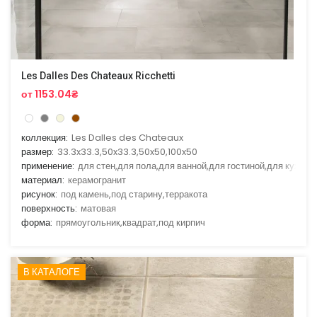
Les Dalles Des Chateaux Ricchetti
от 1153.04₴
коллекция:
Les Dalles des Chateaux
размер:
33.3x33.3,50x33.3,50x50,100x50
применение:
для стен,для пола,для ванной,для гостиной,для кухни
материал:
керамогранит
рисунок:
под камень,под старину,терракота
поверхность:
матовая
форма:
прямоугольник,квадрат,под кирпич
В КАТАЛОГЕ