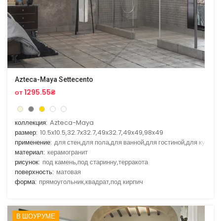
Azteca-Maya Settecento
от 1295.55₴
коллекция:
Azteca-Maya
размер:
10.5x10.5,32.7x32.7,49x32.7,49x49,98x49
применение:
для стен,для пола,для ванной,для гостиной,для кухни
материал:
керамогранит
рисунок:
под камень,под старинну,терракота
поверхность:
матовая
форма:
прямоугольник,квадрат,под кирпич
В ШОУРУМЕ