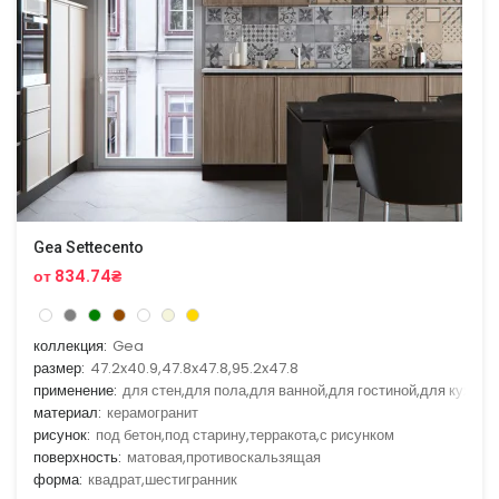
Gea Settecento
от 834.74₴
коллекция:
Gea
размер:
47.2x40.9,47.8x47.8,95.2x47.8
применение:
для стен,для пола,для ванной,для гостиной,для кухни
материал:
керамогранит
рисунок:
под бетон,под старину,терракота,с рисунком
поверхность:
матовая,противоскальзящая
форма:
квадрат,шестигранник