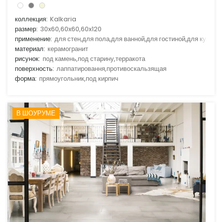
коллекция:
Kalkaria
размер:
30x60,60x60,60x120
применение:
для стен,для пола,для ванной,для гостиной,для кухни
материал:
керамогранит
рисунок:
под камень,под старину,терракота
поверхность:
лаппатировання,противоскальзящая
форма:
прямоугольник,под кирпич
В ШОУРУМЕ