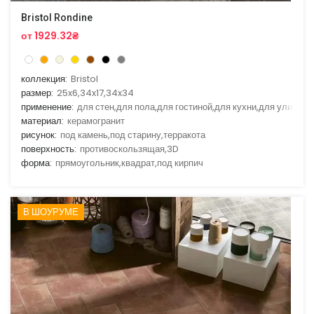
Bristol Rondine
от 1929.32₴
коллекция:
Bristol
размер:
25x6,34x17,34x34
применение:
для стен,для пола,для гостиной,для кухни,для улицы
материал:
керамогранит
рисунок:
под камень,под старину,терракота
поверхность:
противоскользящая,3D
форма:
прямоугольник,квадрат,под кирпич
В ШОУРУМЕ