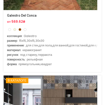
Galestro Del Conca
от 569.62₴
коллекция:
Galestro
размер:
15x15,30x15,30x30
применение:
для стен,для пола,для ванной,для гостиной,для кухни
материал:
керамогранит
рисунок:
под старину,терракота
поверхность:
рельефная
форма:
прямоугольник,квадрат
В КАТАЛОГЕ