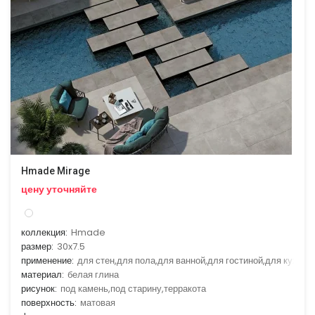
Hmade Mirage
цену уточняйте
коллекция:
Hmade
размер:
30x7.5
применение:
для стен,для пола,для ванной,для гостиной,для кухни
материал:
белая глина
рисунок:
под камень,под старину,терракота
поверхность:
матовая