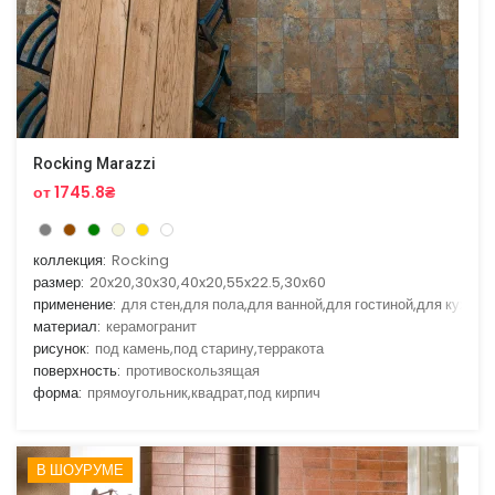
Rocking Marazzi
от 1745.8₴
коллекция:
Rocking
размер:
20x20,30x30,40x20,55x22.5,30x60
применение:
для стен,для пола,для ванной,для гостиной,для кухни
материал:
керамогранит
рисунок:
под камень,под старину,терракота
поверхность:
противоскользящая
форма:
прямоугольник,квадрат,под кирпич
В ШОУРУМЕ