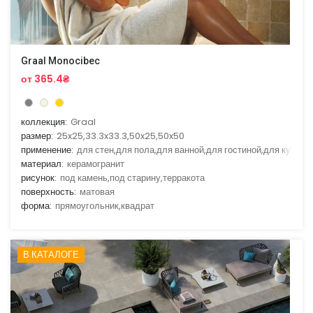
Graal Monocibec
от 365.4₴
коллекция:
Graal
размер:
25x25,33.3x33.3,50x25,50x50
применение:
для стен,для пола,для ванной,для гостиной,для кухни
материал:
керамогранит
рисунок:
под камень,под старину,терракота
поверхность:
матовая
форма:
прямоугольник,квадрат
В КАТАЛОГЕ