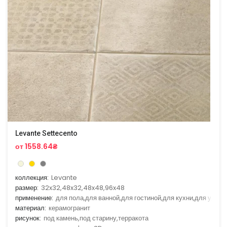
Levante Settecento
от 1558.64₴
коллекция:
Levante
размер:
32x32,48x32,48x48,96x48
применение:
для пола,для ванной,для гостиной,для кухни,для улицы
материал:
керамогранит
рисунок:
под камень,под старину,терракота