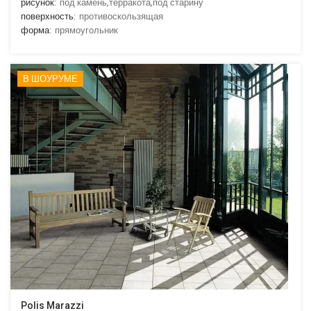
рисунок:
под камень,терракота,под старину
поверхность:
противоскользящая
форма:
прямоугольник
В ШОУРУМЕ
Polis Marazzi