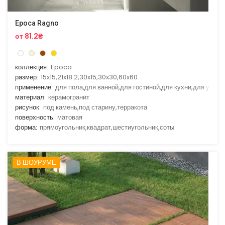
Epoca Ragno
от 81.2₴
коллекция:
Epoca
размер:
15x15,21x18.2,30x15,30x30,60x60
применение:
для пола,для ванной,для гостиной,для кухни,для улицы
материал:
керамогранит
рисунок:
под камень,под старину,терракота
поверхность:
матовая
форма:
прямоугольник,квадрат,шестиугольник,соты
В ШОУРУМЕ