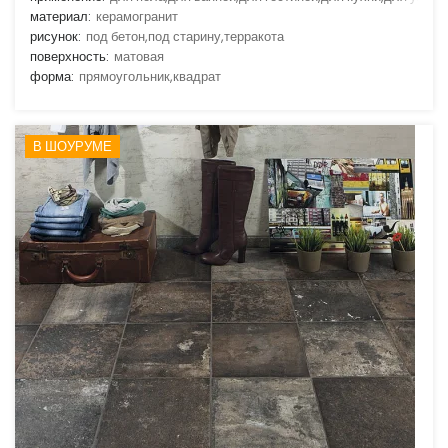
материал:
керамогранит
рисунок:
под бетон,под старину,терракота
поверхность:
матовая
форма:
прямоугольник,квадрат
В ШОУРУМЕ