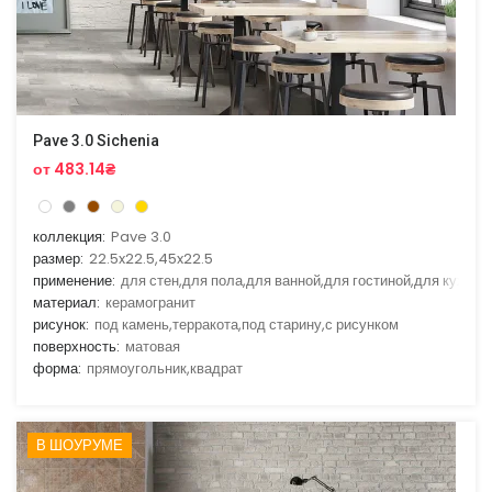
Pave 3.0 Sichenia
от 483.14₴
коллекция:
Pave 3.0
размер:
22.5x22.5,45x22.5
применение:
для стен,для пола,для ванной,для гостиной,для кухни
материал:
керамогранит
рисунок:
под камень,терракота,под старину,с рисунком
поверхность:
матовая
форма:
прямоугольник,квадрат
В ШОУРУМЕ