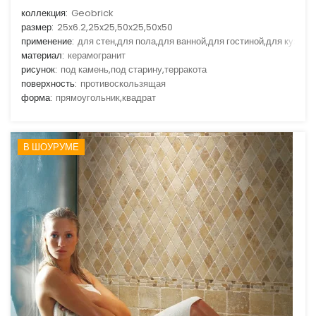
коллекция:
Geobrick
размер:
25x6.2,25x25,50x25,50x50
применение:
для стен,для пола,для ванной,для гостиной,для кухни
материал:
керамогранит
рисунок:
под камень,под старину,терракота
поверхность:
противоскользящая
форма:
прямоугольник,квадрат
В ШОУРУМЕ