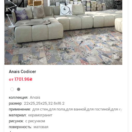
Anais Codicer
от 1701.96₴
коллекция:
Anais
размер:
22x25,25x25,32.6x16.2
применение:
для стен,для пола,для ванной,для гостиной,для кухни
материал:
керамогранит
рисунок:
с рисунком
поверхность:
матовая