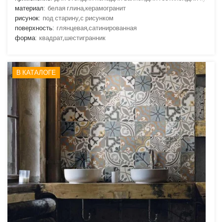
материал:
белая глина,керамогранит
рисунок:
под старину,с рисунком
поверхность:
глянцевая,сатинированная
форма:
квадрат,шестигранник
В КАТАЛОГЕ