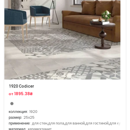
1920 Codicer
от 1895.38₴
коллекция:
1920
размер:
25x25
применение:
для стен,для пола,для ванной,для гостиной,для кухни
материал:
керамогранит