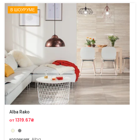
В ШОУРУМЕ
Alba Rako
от 1319.67₴
коллекция:
Alba