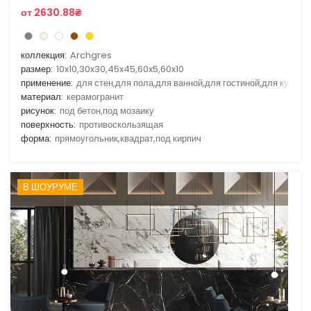
от 2630.88₴
коллекция:
Archgres
размер:
10x10,30x30,45x45,60x5,60x10
применение:
для стен,для пола,для ванной,для гостиной,для кухни
материал:
керамогранит
рисунок:
под бетон,под мозаику
поверхность:
противоскользящая
форма:
прямоугольник,квадрат,под кирпич
В ШОУРУМЕ