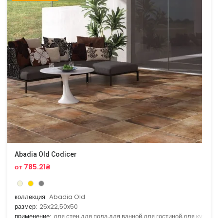
Abadia Old Codicer
от 785.21₴
коллекция:
Abadia Old
размер:
25x22,50x50
применение:
для стен,для пола,для ванной,для гостиной,для кухни