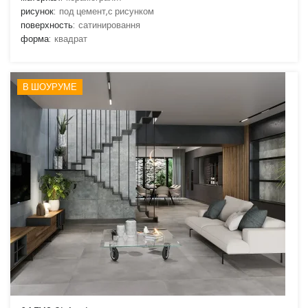
рисунок:
под цемент,с рисунком
поверхность:
сатинировання
форма:
квадрат
В ШОУРУМЕ