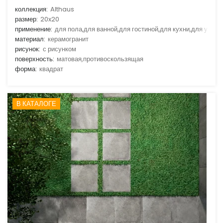
коллекция:
Althaus
размер:
20x20
применение:
для пола,для ванной,для гостиной,для кухни,для улицы
материал:
керамогранит
рисунок:
с рисунком
поверхность:
матовая,противоскользящая
форма:
квадрат
В КАТАЛОГЕ