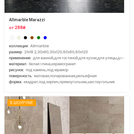
Allmarble Marazzi
от 288₴
коллекция:
Allmarble
размер:
21x18.2,30x60,30x120,60x60,60x120
применение:
для ванной,для гостиной,для кухни,для улицы,для фас
материал:
белая глина,керамогранит
рисунок:
под камень,под мрамор
поверхность:
матовая,полированная,рельефная
форма:
квадрат,под кирпич,прямоугольник,шестиугольник
В ШОУРУМЕ