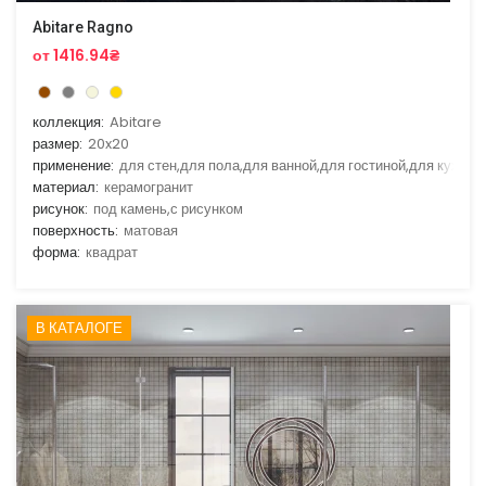
Abitare Ragno
от 1416.94₴
коллекция:
Abitare
размер:
20x20
применение:
для стен,для пола,для ванной,для гостиной,для кухни
материал:
керамогранит
рисунок:
под камень,с рисунком
поверхность:
матовая
форма:
квадрат
В КАТАЛОГЕ