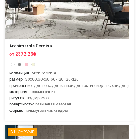
Archimarble Cerdisa
от 2372.26₴
коллекция:
Archimarble
размер:
30x60,60x60,60x120,120x120
применение:
для пола,для ванной,для гостиной,для кухни,для улицы
материал:
керамогранит
рисунок:
под мрамор
поверхность:
глянцевая,матовая
форма:
прямоугольник,квадрат
В ШОУРУМЕ