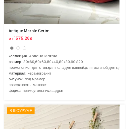
Antique Marble Cerim
от 1575.28₴
коллекция:
Antique Marble
размер:
30x60,60x60,80x40,80x80,60x120
применение:
для стен,для пола,для ванной,для гостиной,для кухни
материал:
керамогранит
рисунок:
под мрамор
поверхность:
матовая
форма:
прямоугольник,квадрат
В ШОУРУМЕ