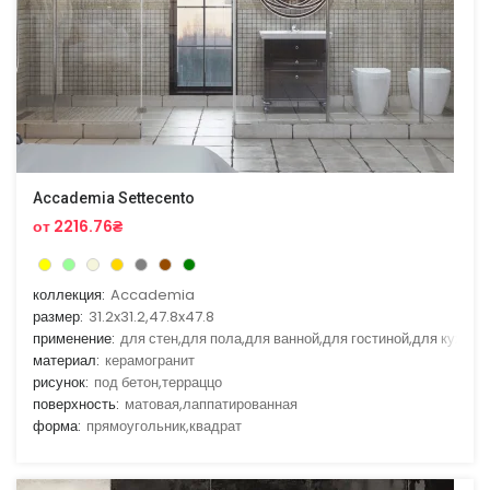
Accademia Settecento
от 2216.76₴
коллекция:
Accademia
размер:
31.2x31.2,47.8x47.8
применение:
для стен,для пола,для ванной,для гостиной,для кухни
материал:
керамогранит
рисунок:
под бетон,терраццо
поверхность:
матовая,лаппатированная
форма:
прямоугольник,квадрат