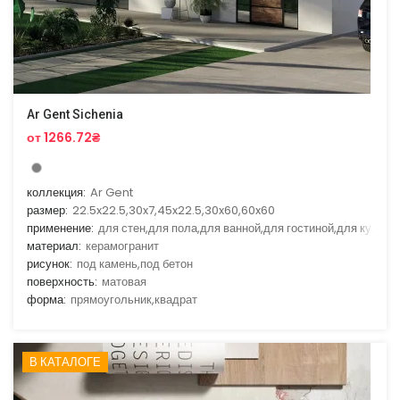
Ar Gent Sichenia
от 1266.72₴
коллекция:
Ar Gent
размер:
22.5x22.5,30x7,45x22.5,30x60,60x60
применение:
для стен,для пола,для ванной,для гостиной,для кухни
материал:
керамогранит
рисунок:
под камень,под бетон
поверхность:
матовая
форма:
прямоугольник,квадрат
В КАТАЛОГЕ