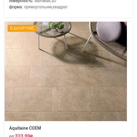
поверхность:
матовая,3D
форма:
прямоугольник,квадрат
В ШОУРУМЕ
Aquitaine COEM
от 323.99₴