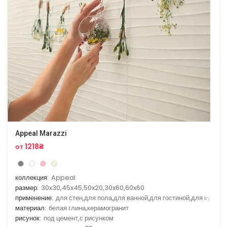
Appeal Marazzi
от 1218₴
коллекция:
Appeal
размер:
30x30,45x45,50x20,30x60,60x60
применение:
для стен,для пола,для ванной,для гостиной,для кухни
материал:
белая глина,керамогранит
рисунок:
под цемент,с рисунком