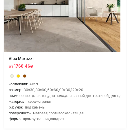
Alba Marazzi
от 1768.46₴
коллекция:
Alba
размер:
30x30,30x60,60x60,90x30,120x20
применение:
для стен,для пола,для ванной,для гостиной,для кухни
материал:
керамогранит
рисунок:
под камень
поверхность:
матовая,противоскальзящая
форма:
прямоугольник,квадрат