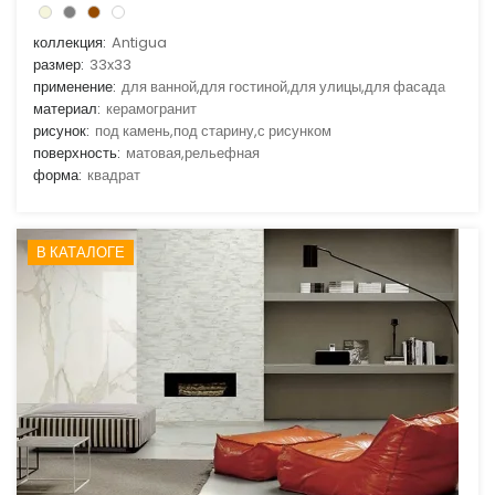
коллекция:
Antigua
размер:
33x33
применение:
для ванной,для гостиной,для улицы,для фасада
материал:
керамогранит
рисунок:
под камень,под старину,с рисунком
поверхность:
матовая,рельефная
форма:
квадрат
В КАТАЛОГЕ