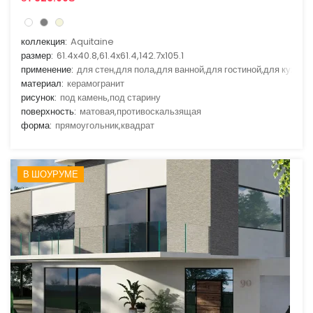
коллекция:
Aquitaine
размер:
61.4x40.8,61.4x61.4,142.7x105.1
применение:
для стен,для пола,для ванной,для гостиной,для кухни
материал:
керамогранит
рисунок:
под камень,под старину
поверхность:
матовая,противоскальзящая
форма:
прямоугольник,квадрат
В ШОУРУМЕ