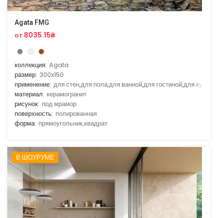
Agata FMG
от 8035.15₴
коллекция:
Agata
размер:
300x150
применение:
для стен,для пола,для ванной,для гостиной,для кухни
материал:
керамогранит
рисунок:
под мрамор
поверхность:
полированная
форма:
прямоугольник,квадрат
В ШОУРУМЕ