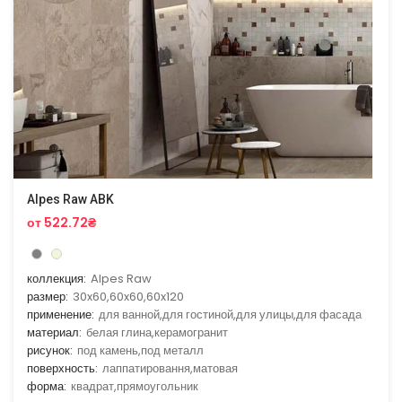
Alpes Raw ABK
от 522.72₴
коллекция:
Alpes Raw
размер:
30x60,60x60,60x120
применение:
для ванной,для гостиной,для улицы,для фасада
материал:
белая глина,керамогранит
рисунок:
под камень,под металл
поверхность:
лаппатировання,матовая
форма:
квадрат,прямоугольник