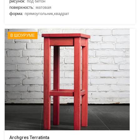
рисунок:
под бетон
поверхность:
матовая
форма:
прямоугольник,квадрат
В ШОУРУМЕ
Archgres Terratinta