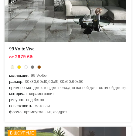
99 Volte Viva
от 2679.6₴
коллекция:
99 Volte
размер:
30x30,60x10,60x15,30x60,60x60
применение:
для стен,для пола,для ванной,для гостиной,для кухни
материал:
керамогранит
рисунок:
под бетон
поверхность:
матовая
форма:
прямоугольник,квадрат
В ШОУРУМЕ