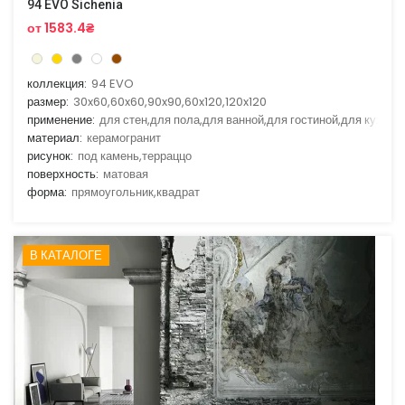
94 EVO Sichenia
от 1583.4₴
коллекция:
94 EVO
размер:
30x60,60x60,90x90,60x120,120x120
применение:
для стен,для пола,для ванной,для гостиной,для кухни
материал:
керамогранит
рисунок:
под камень,терраццо
поверхность:
матовая
форма:
прямоугольник,квадрат
В КАТАЛОГЕ