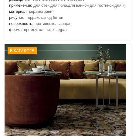
применение:
для стен,для пола,для ванной,для гостиной,для кухни
материал:
керамогранит
рисунок:
терракота,под бетон
поверхность:
противоскользящая
форма:
прямоугольник,квадрат
В КАТАЛОГЕ