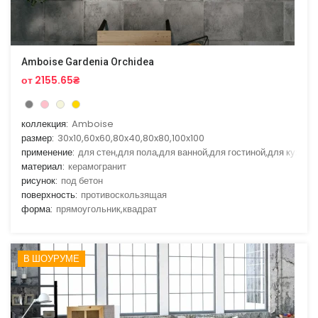
Amboise Gardenia Orchidea
от 2155.65₴
коллекция:
Amboise
размер:
30x10,60x60,80x40,80x80,100x100
применение:
для стен,для пола,для ванной,для гостиной,для кухни
материал:
керамогранит
рисунок:
под бетон
поверхность:
противоскользящая
форма:
прямоугольник,квадрат
В ШОУРУМЕ