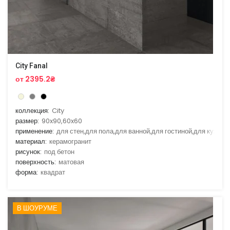
City Fanal
от 2395.2₴
коллекция:
City
размер:
90x90,60x60
применение:
для стен,для пола,для ванной,для гостиной,для кухни
материал:
керамогранит
рисунок:
под бетон
поверхность:
матовая
форма:
квадрат
В ШОУРУМЕ