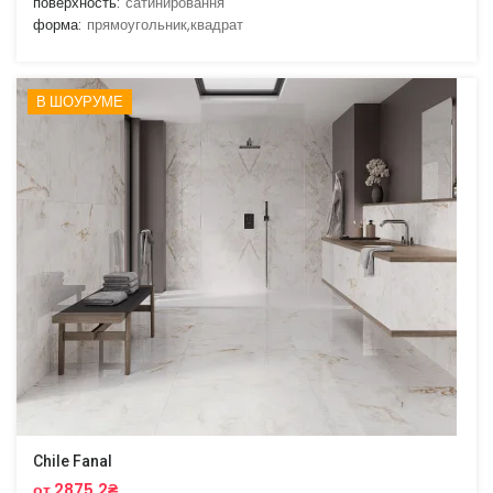
поверхность:
сатинировання
форма:
прямоугольник,квадрат
В ШОУРУМЕ
Chile Fanal
от 2875.2₴