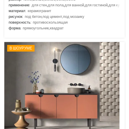
применение:
для стен,для пола,для ванной,для гостиной,для кухни
материал:
керамогранит
рисунок:
под бетон,под цемент,под мозаику
поверхность:
противоскользящая
форма:
прямоугольник,квадрат
В ШОУРУМЕ