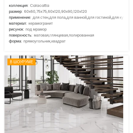
коллекция:
Calacatta
размер:
60x60,75x75,60x120,90x90,120x120
применение:
для стен,для пола,для ванной,для гостиной,для кухни
материал:
керамогранит
рисунок:
под мрамор
поверхность:
матовая,глянцевая,полированная
форма:
прямоугольник,квадрат
В ШОУРУМЕ