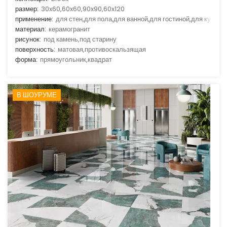
размер:
30x60,60x60,90x90,60x120
применение:
для стен,для пола,для ванной,для гостиной,для кухни
материал:
керамогранит
рисунок:
под камень,под старину
поверхность:
матовая,противоскальзящая
форма:
прямоугольник,квадрат
В ШОУРУМЕ