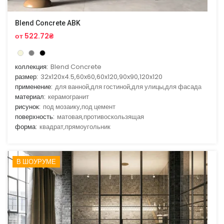
Blend Concrete ABK
от 522.72₴
коллекция:
Blend Concrete
размер:
32x120x4.5,60x60,60x120,90x90,120x120
применение:
для ванной,для гостиной,для улицы,для фасада
материал:
керамогранит
рисунок:
под мозаику,под цемент
поверхность:
матовая,противоскользящая
форма:
квадрат,прямоугольник
В ШОУРУМЕ