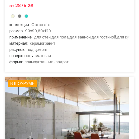
от 2875.2₴
коллекция:
Concrete
размер:
90x90,60x120
применение:
для стен,для пола,для ванной,для гостиной,для кухни
материал:
керамогранит
рисунок:
под цемент
поверхность:
матовая
форма:
прямоугольник,квадрат
В ШОУРУМЕ