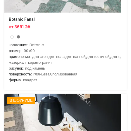
Botanic Fanal
от 3691.2₴
коллекция:
Botanic
размер:
90x90
применение:
для стен,для пола,для ванной,для гостиной,для кухни
материал:
керамогранит
рисунок:
под камень
поверхность:
глянцевая,полированная
форма:
квадрат
В ШОУРУМЕ