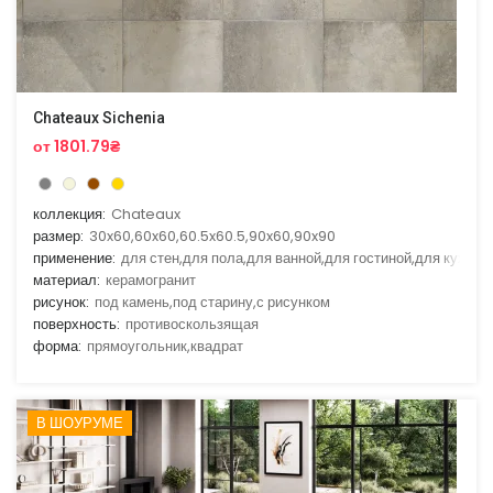
Chateaux Sichenia
от 1801.79₴
коллекция:
Chateaux
размер:
30x60,60x60,60.5x60.5,90x60,90x90
применение:
для стен,для пола,для ванной,для гостиной,для кухни
материал:
керамогранит
рисунок:
под камень,под старину,с рисунком
поверхность:
противоскользящая
форма:
прямоугольник,квадрат
В ШОУРУМЕ