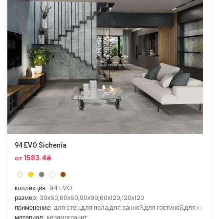
94 EVO Sichenia
от 1583.4₴
коллекция:
94 EVO
размер:
30x60,60x60,90x90,60x120,120x120
применение:
для стен,для пола,для ванной,для гостиной,для кухни
материал:
керамогранит