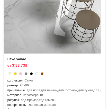
Cave Saime
от 3188.73₴
коллекция:
Cave
размер:
90x90
применение:
для пола,для ванной,для гостиной,для кухни,для улицы
материал:
керамогранит
рисунок:
под мрамор,под камень
поверхность:
глянцевая,матовая