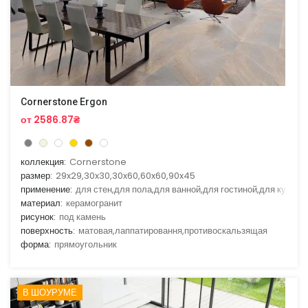
Cornerstone Ergon
от 2586.87₴
коллекция:
Cornerstone
размер:
29x29,30x30,30x60,60x60,90x45
применение:
для стен,для пола,для ванной,для гостиной,для кухни
материал:
керамогранит
рисунок:
под камень
поверхность:
матовая,лаппатировання,противоскальзящая
форма:
прямоугольник
В ШОУРУМЕ