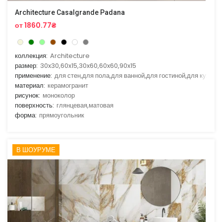
Architecture Casalgrande Padana
от 1860.77₴
коллекция:
Architecture
размер:
30x30,60x15,30x60,60x60,90x15
применение:
для стен,для пола,для ванной,для гостиной,для кухни
материал:
керамогранит
рисунок:
моноколор
поверхность:
глянцевая,матовая
форма:
прямоугольник
В ШОУРУМЕ