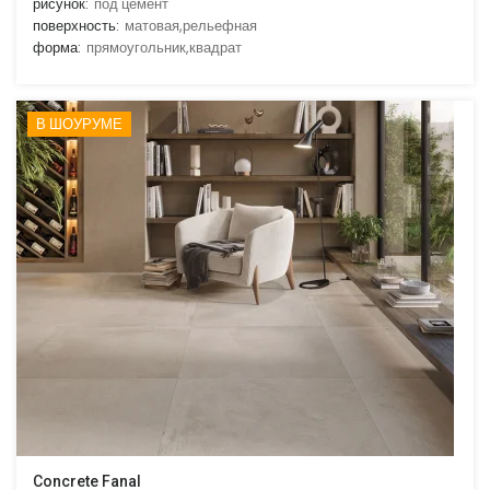
рисунок:
под цемент
поверхность:
матовая,рельефная
форма:
прямоугольник,квадрат
В ШОУРУМЕ
Concrete Fanal