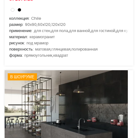
коллекция:
Chile
размер:
90x90,60x120,120x120
применение:
для стен,для пола,для ванной,для гостиной,для кухни
материал:
керамогранит
рисунок:
под мрамор
поверхность:
матовая,глянцевая,полированная
форма:
прямоугольник,квадрат
В ШОУРУМЕ