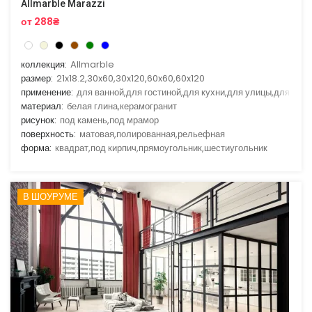
Allmarble Marazzi
от 288₴
коллекция:
Allmarble
размер:
21x18.2,30x60,30x120,60x60,60x120
применение:
для ванной,для гостиной,для кухни,для улицы,для фас
материал:
белая глина,керамогранит
рисунок:
под камень,под мрамор
поверхность:
матовая,полированная,рельефная
форма:
квадрат,под кирпич,прямоугольник,шестиугольник
В ШОУРУМЕ