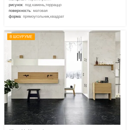
рисунок:
под камень,терраццо
поверхность:
матовая
форма:
прямоугольник,квадрат
В ШОУРУМЕ