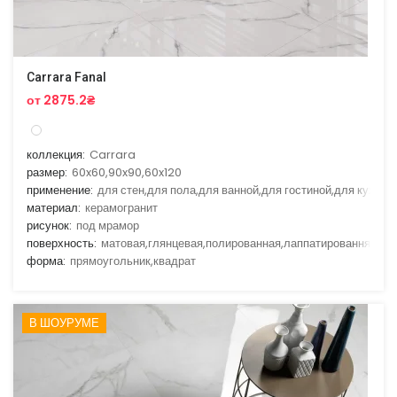
Carrara Fanal
от 2875.2₴
коллекция:
Carrara
размер:
60x60,90x90,60x120
применение:
для стен,для пола,для ванной,для гостиной,для кухни
материал:
керамогранит
рисунок:
под мрамор
поверхность:
матовая,глянцевая,полированная,лаппатировання
форма:
прямоугольник,квадрат
В ШОУРУМЕ