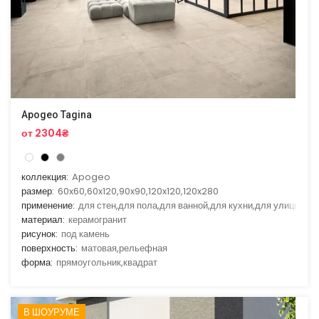
Apogeo Tagina
от 2304₴
коллекция:
Apogeo
размер:
60x60,60x120,90x90,120x120,120x280
применение:
для стен,для пола,для ванной,для кухни,для улицы
материал:
керамогранит
рисунок:
под камень
поверхность:
матовая,рельефная
форма:
прямоугольник,квадрат
В ШОУРУМЕ