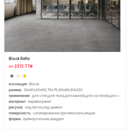
Block Refin
от 2213.77₴
коллекция:
Block
размер:
30x60,60x60,75x75,90x90,60x120
применение:
для стен,для пола,для ванной,для гостиной,для кухни
материал:
керамогранит
рисунок:
под бетон,под цемент
поверхность:
сатинировання,противоскальзящая
форма:
прямоугольник,квадрат