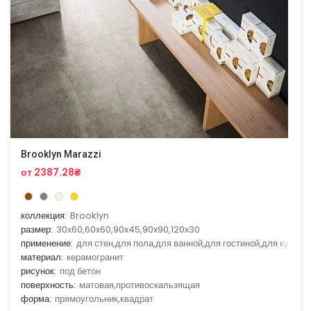
Brooklyn Marazzi
от 2387.28₴
коллекция:
Brooklyn
размер:
30x60,60x60,90x45,90x90,120x30
применение:
для стен,для пола,для ванной,для гостиной,для кухни
материал:
керамогранит
рисунок:
под бетон
поверхность:
матовая,противоскальзящая
форма:
прямоугольник,квадрат