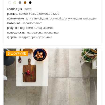
коллекция:
Cave
размер:
60x60,60x120,90x90,90x270
применение:
для ванной,для гостиной,для кухни,для улицы,для фас
материал:
керамогранит
рисунок:
под камень,под мрамор
поверхность:
матовая,полированная
форма:
квадрат,прямоугольник
В ШОУРУМЕ