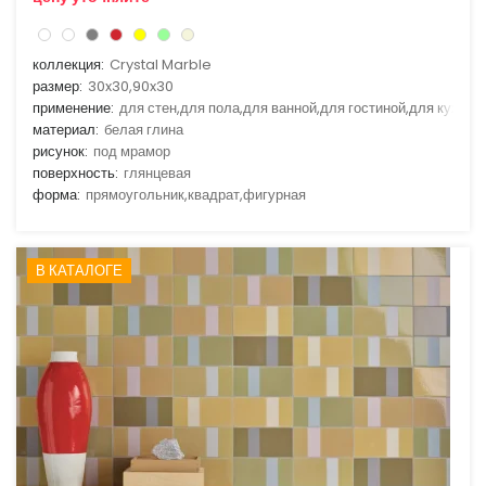
коллекция:
Crystal Marble
размер:
30x30,90x30
применение:
для стен,для пола,для ванной,для гостиной,для кухни
материал:
белая глина
рисунок:
под мрамор
поверхность:
глянцевая
форма:
прямоугольник,квадрат,фигурная
В КАТАЛОГЕ