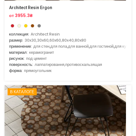
Architect Resin Ergon
от 3955.3₴
коллекция:
Architect Resin
размер:
30x30,30x60,60x60,80x40,80x80
применение:
для стен,для пола,для ванной,для гостиной,для кухни
материал:
керамогранит
рисунок:
под цемент
поверхность:
лаппатировання,противоскальзящая
форма:
прямоугольник
В КАТАЛОГЕ