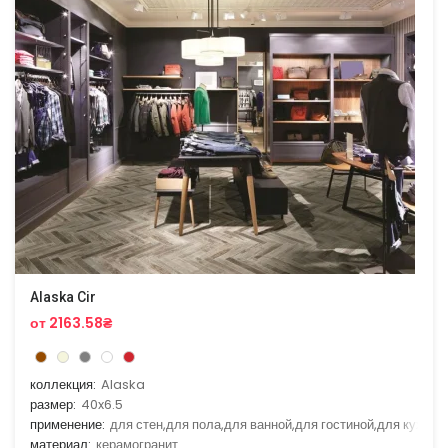
Alaska Cir
от 2163.58₴
коллекция:
Alaska
размер:
40x6.5
применение:
для стен,для пола,для ванной,для гостиной,для кухни
материал:
керамогранит