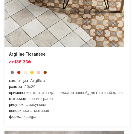
Argillae Fioranese
от 186.36₴
коллекция:
Argillae
размер:
20x20
применение:
для стен,для пола,для ванной,для гостиной,для кухни
материал:
керамогранит
рисунок:
с рисунком
поверхность:
матовая
форма:
квадрат