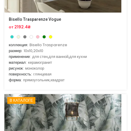
Bisello Trasparenze Vogue
от 2192.4₴
коллекция:
Bisello Trasparenze
размер:
10x10,20x10
применение:
для стен,для ванной,для кухни
материал:
керамогранит
рисунок:
моноколор
поверхность:
глянцевая
форма:
прямоугольник,квадрат
В КАТАЛОГЕ