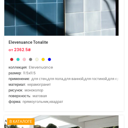
Elevenuance Tonalite
от 2362.5₴
коллекция:
Elevenuance
размер:
11.5x11.5
применение:
для стен,для пола,для ванной,для гостиной,для кухни
материал:
керамогранит
рисунок:
моноколор
поверхность:
матовая
форма:
прямоугольник,квадрат
В КАТАЛОГЕ