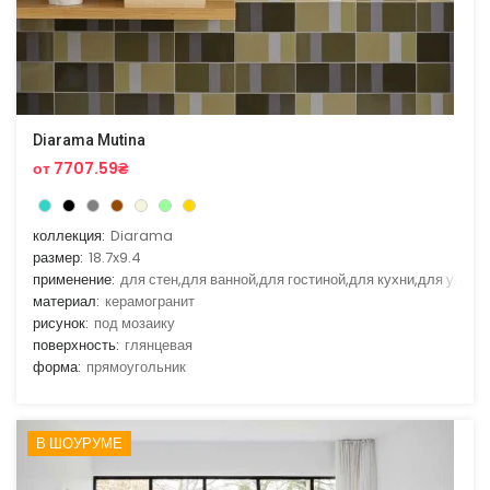
Diarama Mutina
от 7707.59₴
коллекция:
Diarama
размер:
18.7x9.4
применение:
для стен,для ванной,для гостиной,для кухни,для улицы
материал:
керамогранит
рисунок:
под мозаику
поверхность:
глянцевая
форма:
прямоугольник
В ШОУРУМЕ