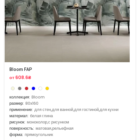
Bloom FAP
от 608.6₴
коллекция:
Bloom
размер:
80x160
применение:
для стен,для ванной,для гостиной,для кухни
материал:
белая глина
рисунок:
моноколор,с рисунком
поверхность:
матовая,рельефная
форма:
прямоугольник