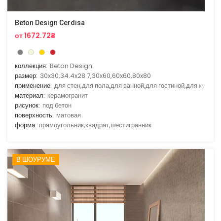
Beton Design Cerdisa
от 1672.72₴
коллекция:
Beton Design
размер:
30x30,34.4x28.7,30x60,60x60,80x80
применение:
для стен,для пола,для ванной,для гостиной,для кухни
материал:
керамогранит
рисунок:
под бетон
поверхность:
матовая
форма:
прямоугольник,квадрат,шестигранник
В ШОУРУМЕ