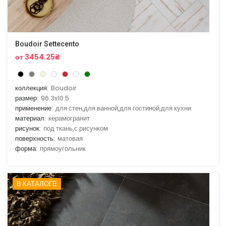
Boudoir Settecento
от 3454.25₴
коллекция:
Boudoir
размер:
96.3x10.5
применение:
для стен,для ванной,для гостиной,для кухни
материал:
керамогранит
рисунок:
под ткань,с рисунком
поверхность:
матовая
форма:
прямоугольник
В КАТАЛОГЕ