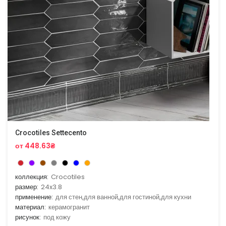
Crocotiles Settecento
от 448.63₴
коллекция:
Crocotiles
размер:
24x3.8
применение:
для стен,для ванной,для гостиной,для кухни
материал:
керамогранит
рисунок:
под кожу