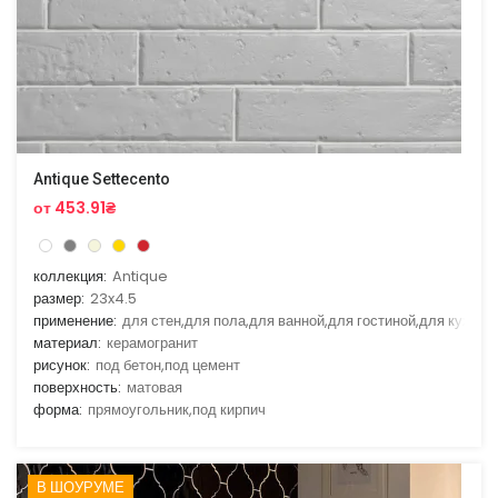
Antique Settecento
от 453.91₴
коллекция:
Antique
размер:
23x4.5
применение:
для стен,для пола,для ванной,для гостиной,для кухни
материал:
керамогранит
рисунок:
под бетон,под цемент
поверхность:
матовая
форма:
прямоугольник,под кирпич
В ШОУРУМЕ