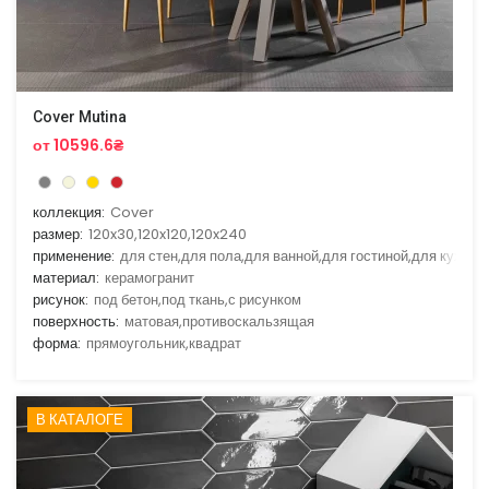
Cover Mutina
от 10596.6₴
коллекция:
Cover
размер:
120x30,120x120,120x240
применение:
для стен,для пола,для ванной,для гостиной,для кухни
материал:
керамогранит
рисунок:
под бетон,под ткань,с рисунком
поверхность:
матовая,противоскальзящая
форма:
прямоугольник,квадрат
В КАТАЛОГЕ