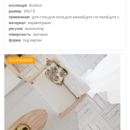
коллекция:
Boston
размер:
30x7.5
применение:
для стен,для пола,для ванной,для гостиной,для кухни
материал:
керамогранит
рисунок:
моноколор
поверхность:
матовая
форма:
под кирпич
В КАТАЛОГЕ