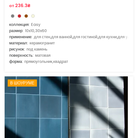
от 236.3₴
коллекция:
Easy
размер:
10x10,30x60
применение:
для стен,для ванной,для гостиной,для кухни,для улицы
материал:
керамогранит
рисунок:
под камень
поверхность:
матовая
форма:
прямоугольник,квадрат
В ШОУРУМЕ