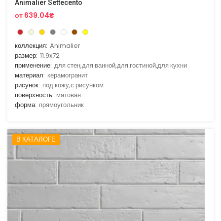
Animalier Settecento
от 639.04₴
коллекция:
Animalier
размер:
11.9x72
применение:
для стен,для ванной,для гостиной,для кухни
материал:
керамогранит
рисунок:
под кожу,с рисунком
поверхность:
матовая
форма:
прямоугольник
В КАТАЛОГЕ