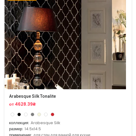
Arabesque Silk Tonalite
от 4628.39₴
коллекция:
Arabesque Silk
размер:
14.5x14.5
применение:
для стен,для ванной,для кухни