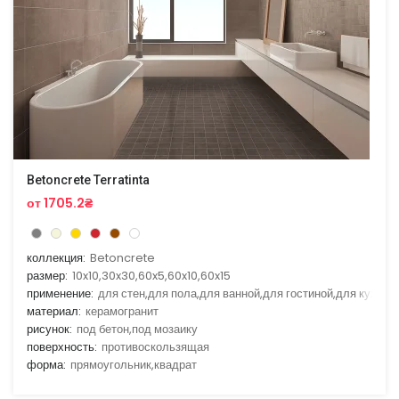
Betoncrete Terratinta
от 1705.2₴
коллекция:
Betoncrete
размер:
10x10,30x30,60x5,60x10,60x15
применение:
для стен,для пола,для ванной,для гостиной,для кухни
материал:
керамогранит
рисунок:
под бетон,под мозаику
поверхность:
противоскользящая
форма:
прямоугольник,квадрат