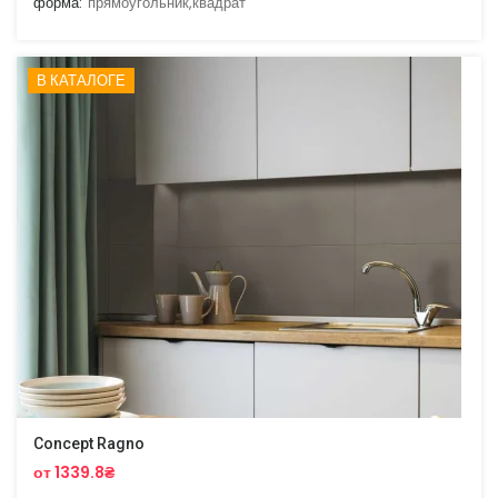
форма:
прямоугольник,квадрат
В КАТАЛОГЕ
Concept Ragno
от 1339.8₴