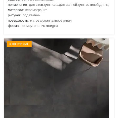
применение:
для стен,для пола,для ванной,для гостиной,для кухни
материал:
керамогранит
рисунок:
под камень
поверхность:
матовая,лаппатированная
форма:
прямоугольник,квадрат
В ШОУРУМЕ