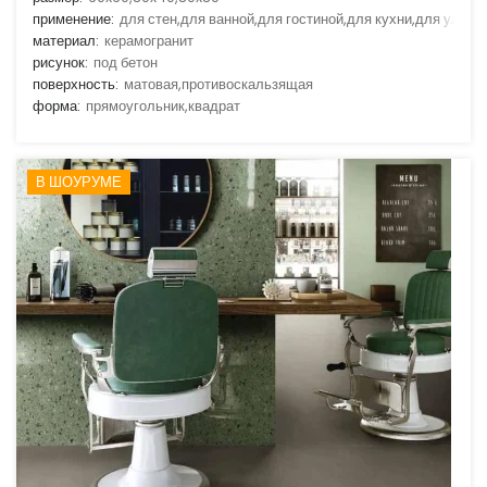
применение:
для стен,для ванной,для гостиной,для кухни,для улицы
материал:
керамогранит
рисунок:
под бетон
поверхность:
матовая,противоскальзящая
форма:
прямоугольник,квадрат
В ШОУРУМЕ