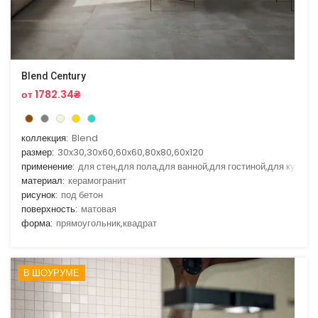
Blend Century
от 1782.34₴
коллекция:
Blend
размер:
30x30,30x60,60x60,80x80,60x120
применение:
для стен,для пола,для ванной,для гостиной,для кухни
материал:
керамогранит
рисунок:
под бетон
поверхность:
матовая
форма:
прямоугольник,квадрат
В ШОУРУМЕ