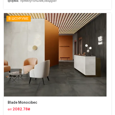
форма:
прямоугольник,квадрат
В ШОУРУМЕ
Blade Monocibec
от 2082.78₴