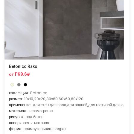
Betonico Rako
от 1169.6₴
коллекция:
Betonico
размер:
10x10,20x20,30x60,60x60,60x120
применение:
для стен,для пола,для ванной,для гостиной,для кухни
материал:
керамогранит
рисунок:
под бетон
поверхность:
матовая
форма:
прямоугольник,квадрат