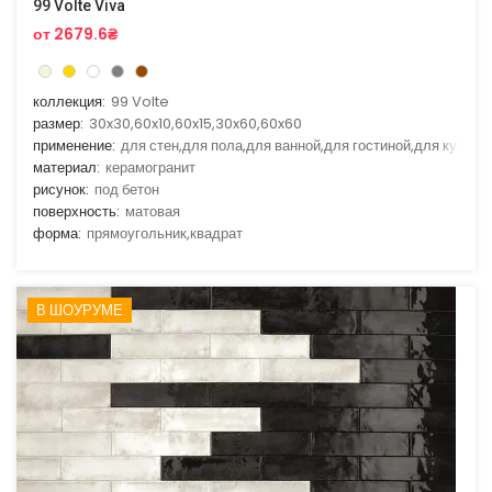
99 Volte Viva
от 2679.6₴
коллекция:
99 Volte
размер:
30x30,60x10,60x15,30x60,60x60
применение:
для стен,для пола,для ванной,для гостиной,для кухни
материал:
керамогранит
рисунок:
под бетон
поверхность:
матовая
форма:
прямоугольник,квадрат
В ШОУРУМЕ