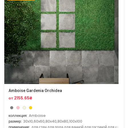
Amboise Gardenia Orchidea
от 2155.65₴
коллекция:
Amboise
размер:
30x10,60x60,80x40,80x80,100x100
применение:
для стен,для пола,для ванной,для гостиной,для кухни