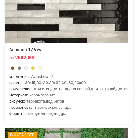
Acustico 12 Viva
от 2582.16₴
коллекция:
Acustico 12
размер:
30x15,30x30,30x60,60x60,80x80
применение:
для стен,для пола,для ванной,для гостиной,для кухни
материал:
керамогранит
рисунок:
терракота,под бетон
поверхность:
противоскользящая
форма:
прямоугольник,квадрат
В КАТАЛОГЕ