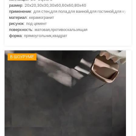
размер:
20x20,30x30,30x60,60x60,80x40
применение:
для стен,для пола,для ванной,для гостиной,для кухни
материал:
керамогранит
рисунок:
под цемент
поверхность:
матовая,противоскальзящая
форма:
прямоугольник,квадрат
В ШОУРУМЕ