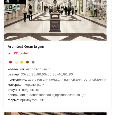
Architect Resin Ergon
от 3955.3₴
коллекция:
Architect Resin
размер:
30x30,30x60,60x60,80x40,80x80
применение:
для стен,для пола,для ванной,для гостиной,для кухни
материал:
керамогранит
рисунок:
под цемент
поверхность:
лаппатировання,противоскальзящая
форма:
прямоугольник