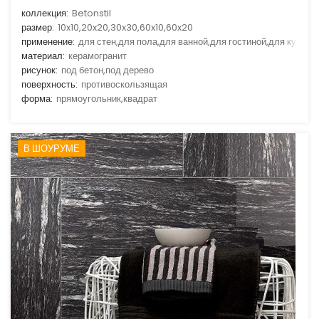
коллекция:
Betonstil
размер:
10x10,20x20,30x30,60x10,60x20
применение:
для стен,для пола,для ванной,для гостиной,для кухни
материал:
керамогранит
рисунок:
под бетон,под дерево
поверхность:
противоскользящая
форма:
прямоугольник,квадрат
В ШОУРУМЕ