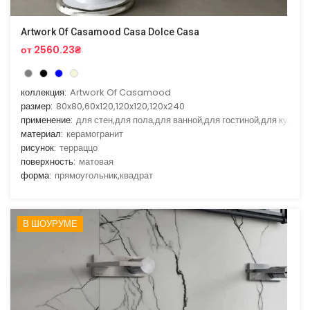
Artwork Of Casamood Casa Dolce Casa
от 2560.23₴
коллекция:
Artwork Of Casamood
размер:
80x80,60x120,120x120,120x240
применение:
для стен,для пола,для ванной,для гостиной,для кухни
материал:
керамогранит
рисунок:
терраццо
поверхность:
матовая
форма:
прямоугольник,квадрат
В ШОУРУМЕ