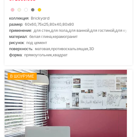
коллекция:
Brickyard
размер:
60x60,75x25,80x40,80x80
применение:
для стен,для пола,для ванной,для гостиной,для кухни
материал:
белая глина,керамогранит
рисунок:
под цемент
поверхность:
матовая,противоскальзящая,3D
форма:
прямоугольник,квадрат
В ШОУРУМЕ