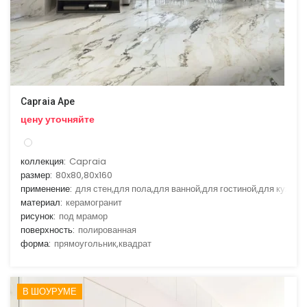
Capraia Ape
цену уточняйте
коллекция:
Capraia
размер:
80x80,80x160
применение:
для стен,для пола,для ванной,для гостиной,для кухни
материал:
керамогранит
рисунок:
под мрамор
поверхность:
полированная
форма:
прямоугольник,квадрат
В ШОУРУМЕ