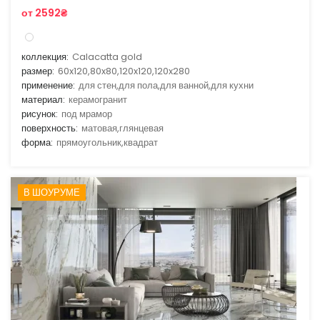
от 2592₴
коллекция:
Calacatta gold
размер:
60x120,80x80,120x120,120x280
применение:
для стен,для пола,для ванной,для кухни
материал:
керамогранит
рисунок:
под мрамор
поверхность:
матовая,глянцевая
форма:
прямоугольник,квадрат
В ШОУРУМЕ