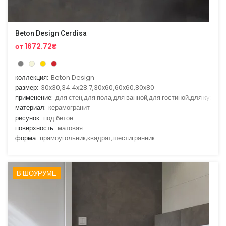
Beton Design Cerdisa
от 1672.72₴
коллекция:
Beton Design
размер:
30x30,34.4x28.7,30x60,60x60,80x80
применение:
для стен,для пола,для ванной,для гостиной,для кухни
материал:
керамогранит
рисунок:
под бетон
поверхность:
матовая
форма:
прямоугольник,квадрат,шестигранник
В ШОУРУМЕ