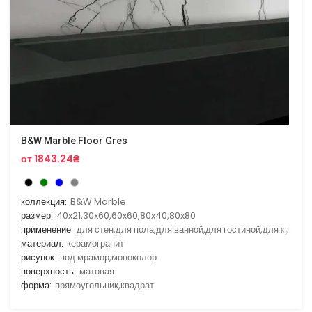
B&W Marble Floor Gres
от 1843.24₴
коллекция:
B&W Marble
размер:
40x21,30x60,60x60,80x40,80x80
применение:
для стен,для пола,для ванной,для гостиной,для кухни
материал:
керамогранит
рисунок:
под мрамор,моноколор
поверхность:
матовая
форма:
прямоугольник,квадрат