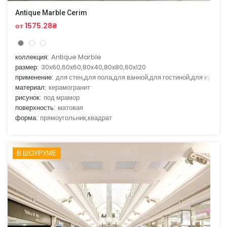
Antique Marble Cerim
от 1575.28₴
коллекция:
Antique Marble
размер:
30x60,60x60,80x40,80x80,60x120
применение:
для стен,для пола,для ванной,для гостиной,для кухни
материал:
керамогранит
рисунок:
под мрамор
поверхность:
матовая
форма:
прямоугольник,квадрат
В ШОУРУМЕ