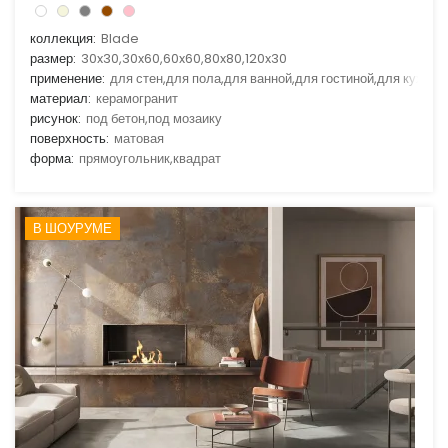
коллекция:
Blade
размер:
30x30,30x60,60x60,80x80,120x30
применение:
для стен,для пола,для ванной,для гостиной,для кухни
материал:
керамогранит
рисунок:
под бетон,под мозаику
поверхность:
матовая
форма:
прямоугольник,квадрат
В ШОУРУМЕ