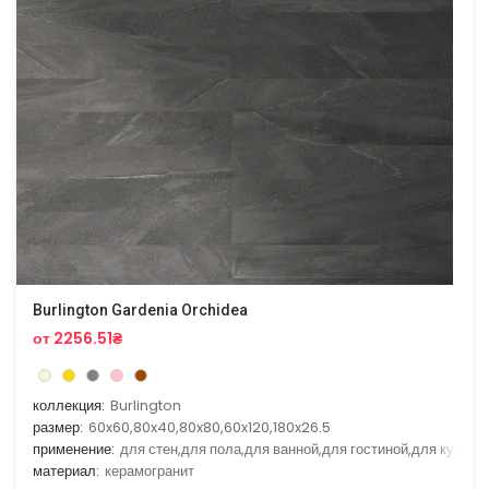
Burlington Gardenia Orchidea
от 2256.51₴
коллекция:
Burlington
размер:
60x60,80x40,80x80,60x120,180x26.5
применение:
для стен,для пола,для ванной,для гостиной,для кухни
материал:
керамогранит