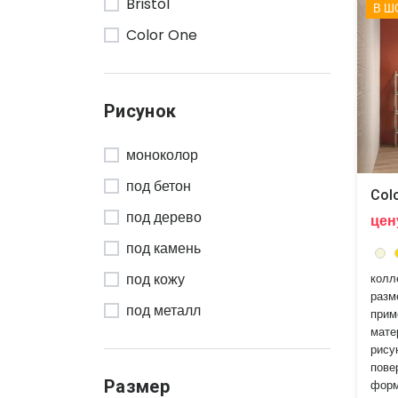
Bristol
Refin
В Ш
Color One
Rondine
Colorline
Self
Colorup
Senio
Рисунок
Colourline
Settecento
моноколор
Corten
Tonalite
под бетон
Cristalli
Vallelunga
Colo
под дерево
Crocotiles
цен
Vogue
под камень
DIN
под кожу
колл
Des Alpes
разм
под металл
Design Industry
прим
мате
под мозаику
Dots
рису
пове
под мрамор
Easy
Размер
форм