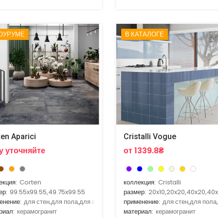
ОУРУМЕ
В КАТАЛОГЕ
en Aparici
Cristalli Vogue
у уточняйте
от 1339.8₴
екция:
Corten
коллекция:
Cristalli
ер:
99.55x99.55,49.75x99.55
размер:
20x10,20x20,40x20,40
енение:
для стен,для пола,для ванной,для гостиной,для кухни
применение:
для стен,для пола
риал:
керамогранит
материал:
керамогранит