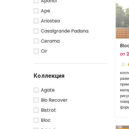
Aparici
Ape
Ariostea
Casalgrande Padana
Cerama
Blo
Cir
от 
Floor Gres
Lea Ceramiche
колл
Коллекция
разм
Marazzi
прим
Agate
мате
Mirage
рису
Bio Recover
Mutina
пове
форм
Bistrot
Ragno
Bloc
Rako