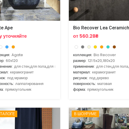
te Ape
Bio Recover Lea Ceramic
у уточняйте
от 560.28₴
екция:
Agate
коллекция:
Bio Recover
ер:
60x120
размер:
121.5x20,180x20
енение:
для стен,для пола,для ванной,для гостиной,для кухни
применение:
для стен,для пола
риал:
керамогранит
материал:
керамогранит
нок:
под мрамор
рисунок:
под дерево
рхность:
лаппатировання
поверхность:
матовая
а:
прямоугольник
форма:
прямоугольник
АТАЛОГЕ
В ШОУРУМЕ