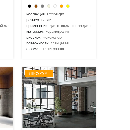
коллекция:
Exabright
размер:
17.1x15
ой,для гостиной,для кухни
применение:
для стен,для пола,для ванной,для гостиной,д
материал:
керамогранит
рисунок:
моноколор
поверхность:
глянцевая
форма:
шестигранник
В ШОУРУМЕ