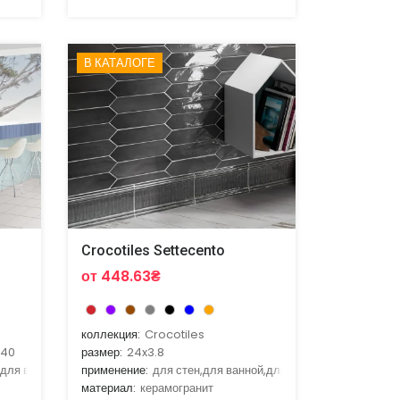
В КАТАЛОГЕ
Crocotiles Settecento
от 448.63₴
коллекция:
Crocotiles
x40
размер:
24x3.8
,для ванной,для кухни,для улицы
применение:
для стен,для ванной,для гостиной,для кухни
материал:
керамогранит