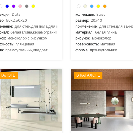
екция:
Dots
коллекция:
Easy
ер:
50x2,50x20
размер:
20x40
енение:
для стен,для пола,для ванной,для гостиной,для кухни
применение:
для стен,для ванн
риал:
белая глина,керамогранит
материал:
белая глина
нок:
моноколор,с рисунком
рисунок:
моноколор
рхность:
глянцевая
поверхность:
матовая
а:
прямоугольник,квадрат
форма:
прямоугольник
АТАЛОГЕ
В КАТАЛОГЕ