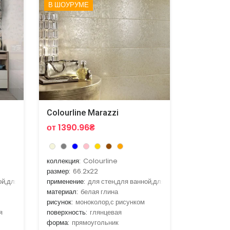
В ШОУРУМЕ
Colourline Marazzi
от 1390.96₴
коллекция:
Colourline
размер:
66.2x22
ой,для гостиной,для кухни
применение:
для стен,для ванной,для гостиной,для кухни
материал:
белая глина
рисунок:
моноколор,с рисунком
я
поверхность:
глянцевая
форма:
прямоугольник