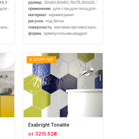
48,97x23.7,97x47.8
размер:
30x60,60x60,75x75,150x25,75x150
,для ванной,для гостиной,для кухни
применение:
для стен,для пола,для ванной,для гостиной,д
материал:
керамогранит
рисунок:
под бетон
скальзящая
поверхность:
матовая,противоскальзящая
форма:
прямоугольник,квадрат
В ШОУРУМЕ
Exabright Tonalite
от 3215.52₴