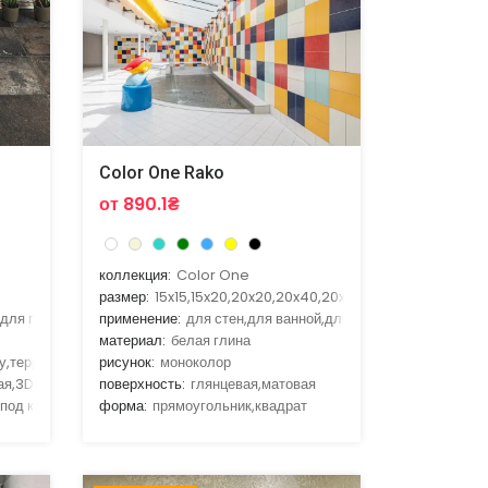
Color One Rako
от 890.1₴
коллекция:
Color One
размер:
15x15,15x20,20x20,20x40,20x25
,для гостиной,для кухни,для улицы
применение:
для стен,для ванной,для гостиной,для кухни
материал:
белая глина
у,терракота
рисунок:
моноколор
ая,3D
поверхность:
глянцевая,матовая
,под кирпич
форма:
прямоугольник,квадрат