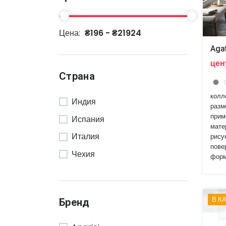
Цена:
₴196 - ₴21924
Aga
цен
Страна
колл
Индия
разм
прим
Испания
мате
Италия
рису
пове
Чехия
форм
В К
Бренд