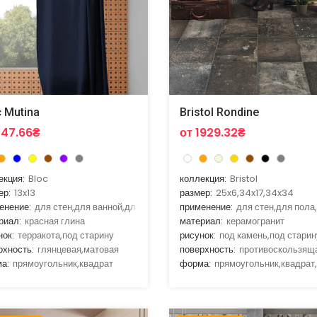
c Mutina
Bristol Rondine
247.66₴
от 1929.32₴
екция:
Bloc
коллекция:
Bristol
ер:
13x13
размер:
25x6,34x17,34x34
енение:
для стен,для ванной,для гостиной,для кухни
применение:
для стен,для пола
риал:
красная глина
материал:
керамогранит
нок:
терракота,под старину
рисунок:
под камень,под старин
рхность:
глянцевая,матовая
поверхность:
противоскользящ
а:
прямоугольник,квадрат
форма:
прямоугольник,квадрат