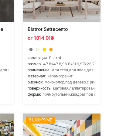
he
Bistrot Settecento
от 1814.01₴
коллекция:
Bistrot
размер:
47.8x47.8,96.8x31.9,97x23.7
,для ванной,для гостиной,для кухни
применение:
для стен,для пола,для ванной,для гостиной,д
материал:
керамогранит
рисунок:
моноколор,под дерево,с рисунком
поверхность:
матовая,лаппатированная
форма:
прямоугольник,квадрат,под кирпич
В ШОУРУМЕ