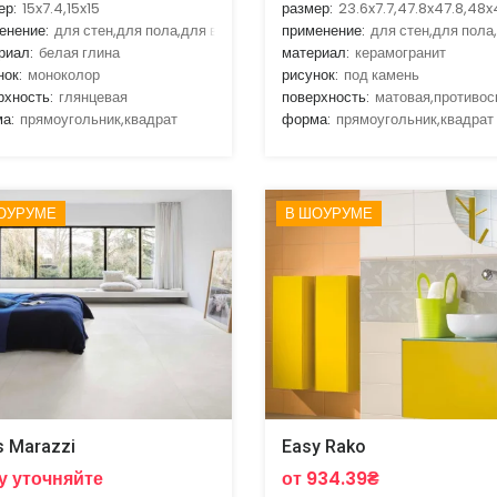
ер:
15x7.4,15x15
размер:
23.6x7.7,47.8x47.8,48x
енение:
для стен,для пола,для ванной,для гостиной,для кухни
применение:
для стен,для пола
риал:
белая глина
материал:
керамогранит
нок:
моноколор
рисунок:
под камень
рхность:
глянцевая
поверхность:
матовая,противо
а:
прямоугольник,квадрат
форма:
прямоугольник,квадрат
ОУРУМЕ
В ШОУРУМЕ
s Marazzi
Easy Rako
у уточняйте
от 934.39₴