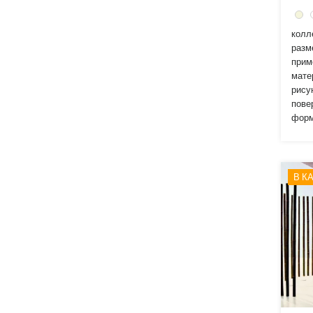
34x17
колл
34x34
разм
35.5x22
прим
мате
35x20.5
рису
пове
40x10
форм
40x20
40x30
В К
40x40
42.5x42.5
46.5x30
47.8x23.7
47.8x47.8
48x48