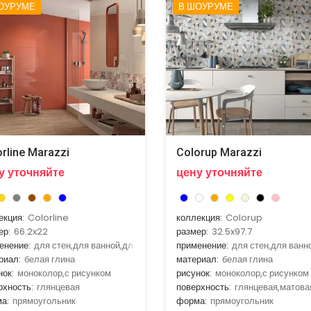
ОУРУМЕ
В ШОУРУМЕ
rline Marazzi
Colorup Marazzi
у уточняйте
цену уточняйте
екция:
Colorline
коллекция:
Colorup
ер:
66.2x22
размер:
32.5x97.7
енение:
для стен,для ванной,для гостиной,для кухни
применение:
для стен,для ванн
риал:
белая глина
материал:
белая глина
нок:
моноколор,с рисунком
рисунок:
моноколор,с рисунком
рхность:
глянцевая
поверхность:
глянцевая,матова
а:
прямоугольник
форма:
прямоугольник