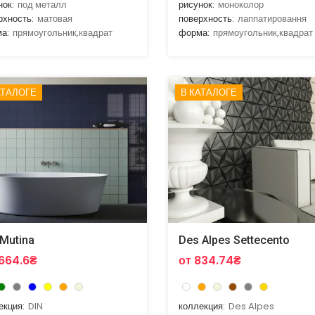
нок:
под металл
рисунок:
моноколор
рхность:
матовая
поверхность:
лаппатировання
а:
прямоугольник,квадрат
форма:
прямоугольник,квадрат
АТАЛОГЕ
В КАТАЛОГЕ
 Mutina
Des Alpes Settecento
1664.6₴
от 834.74₴
екция:
DIN
коллекция:
Des Alpes