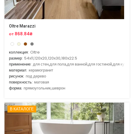
Oltre Marazzi
от 868.84₴
коллекция:
Oltre
размер:
54x11,120x20,120x30,180x22.5
применение:
для стен,для пола,для ванной,для гостиной,для кухни
материал:
керамогранит
рисунок:
под дерево
поверхность:
матовая
форма:
прямоугольник,шеврон
В КАТАЛОГЕ