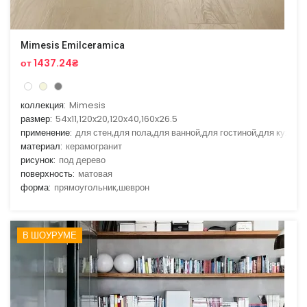
Mimesis Emilceramica
от 1437.24₴
коллекция:
Mimesis
размер:
54x11,120x20,120x40,160x26.5
применение:
для стен,для пола,для ванной,для гостиной,для кухни
материал:
керамогранит
рисунок:
под дерево
поверхность:
матовая
форма:
прямоугольник,шеврон
В ШОУРУМЕ