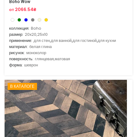
Boho Wow
от 2066.54₴
коллекция:
Boho
размер:
20x20,25x10
применение:
для стен,для ванной,для гостиной,для кухни
материал:
белая глина
рисунок:
моноколор
поверхность:
глянцевая,матовая
форма:
шеврон
В КАТАЛОГЕ