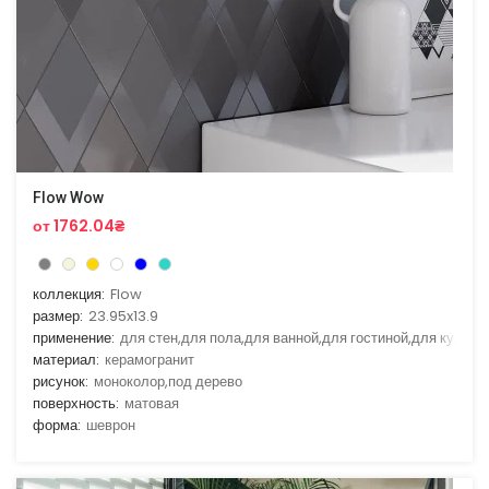
Flow Wow
от 1762.04₴
коллекция:
Flow
размер:
23.95x13.9
применение:
для стен,для пола,для ванной,для гостиной,для кухни
материал:
керамогранит
рисунок:
моноколор,под дерево
поверхность:
матовая
форма:
шеврон