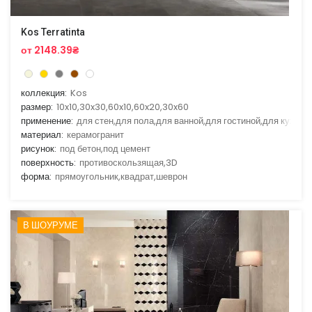
Kos Terratinta
от 2148.39₴
коллекция:
Kos
размер:
10x10,30x30,60x10,60x20,30x60
применение:
для стен,для пола,для ванной,для гостиной,для кухни
материал:
керамогранит
рисунок:
под бетон,под цемент
поверхность:
противоскользящая,3D
форма:
прямоугольник,квадрат,шеврон
В ШОУРУМЕ