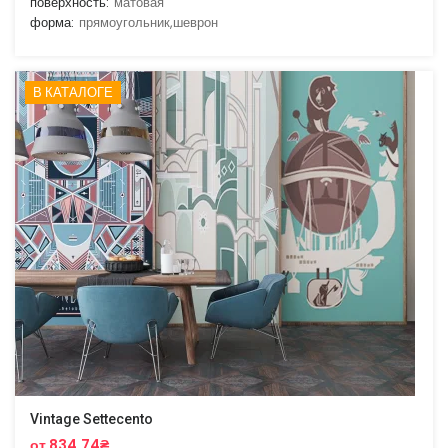
поверхность:
матовая
форма:
прямоугольник,шеврон
В КАТАЛОГЕ
Vintage Settecento
от 834.74₴