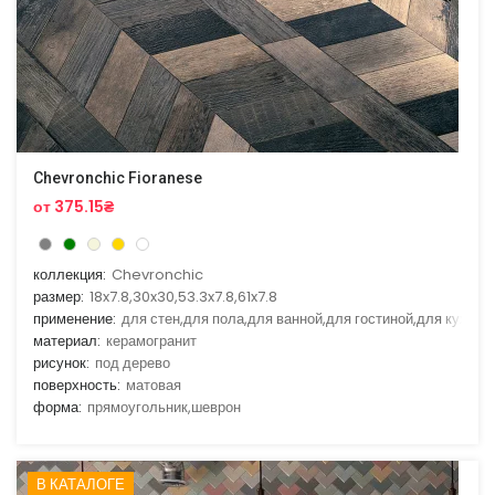
Chevronchic Fioranese
от 375.15₴
коллекция:
Chevronchic
размер:
18x7.8,30x30,53.3x7.8,61x7.8
применение:
для стен,для пола,для ванной,для гостиной,для кухни
материал:
керамогранит
рисунок:
под дерево
поверхность:
матовая
форма:
прямоугольник,шеврон
В КАТАЛОГЕ