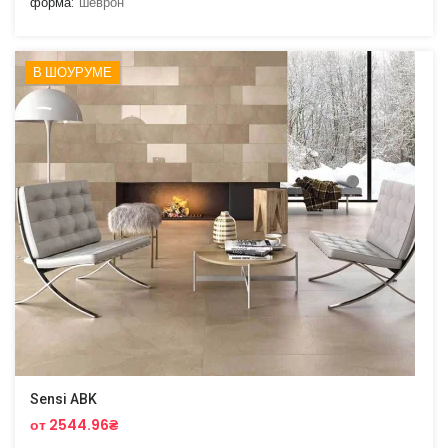
форма:
шеврон
В ШОУРУМЕ
Sensi ABK
от 2544.96₴