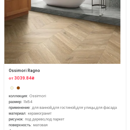
Ossimori Ragno
от 3039.84₴
коллекция:
Ossimori
размер:
11x54
применение:
для ванной,для гостиной,для улицы,для фасада
материал:
керамогранит
рисунок:
под дерево,под паркет
поверхность:
матовая