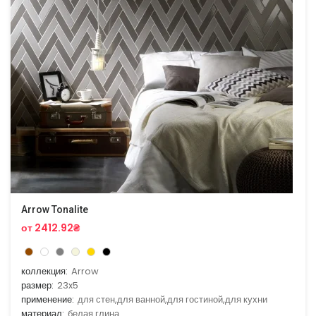
Arrow Tonalite
от 2412.92₴
коллекция:
Arrow
размер:
23x5
применение:
для стен,для ванной,для гостиной,для кухни
материал:
белая глина