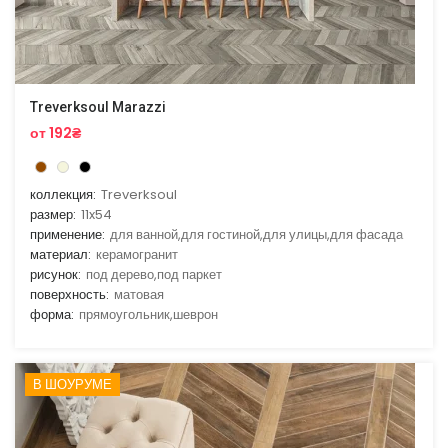
Treverksoul Marazzi
от 192₴
коллекция:
Treverksoul
размер:
11x54
применение:
для ванной,для гостиной,для улицы,для фасада
материал:
керамогранит
рисунок:
под дерево,под паркет
поверхность:
матовая
форма:
прямоугольник,шеврон
В ШОУРУМЕ