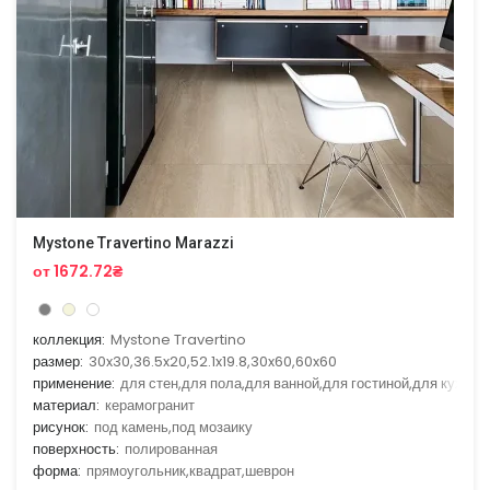
Mystone Travertino Marazzi
от 1672.72₴
коллекция:
Mystone Travertino
размер:
30x30,36.5x20,52.1x19.8,30x60,60x60
применение:
для стен,для пола,для ванной,для гостиной,для кухни
материал:
керамогранит
рисунок:
под камень,под мозаику
поверхность:
полированная
форма:
прямоугольник,квадрат,шеврон