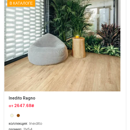
В КАТАЛОГЕ
Inedito Ragno
от 2647.68₴
коллекция:
Inedito
размер:
11x54