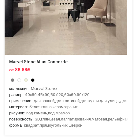
Marvel Stone Atlas Concorde
от 86.88₴
коллекция:
Marvel Stone
размер:
40x80,45x90,50x120,60x60,60x120
применение:
для ванной,для гостиной,для кухни,для улицы,для фас
материал:
белая глина,керамогранит
рисунок:
под камень,под мрамор
поверхность:
3D,глянцевая,лаппатировання,матовая,рельефная
форма:
квадрат,прямоугольник,шеврон