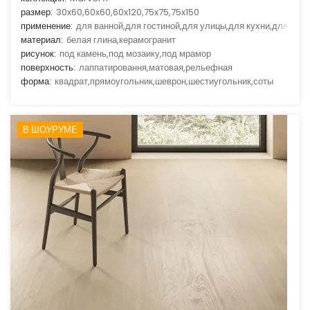
размер:
30x60,60x60,60x120,75x75,75x150
применение:
для ванной,для гостиной,для улицы,для кухни,для ули
материал:
белая глина,керамогранит
рисунок:
под камень,под мозаику,под мрамор
поверхность:
лаппатировання,матовая,рельефная
форма:
квадрат,прямоугольник,шеврон,шестиугольник,соты
В ШОУРУМЕ