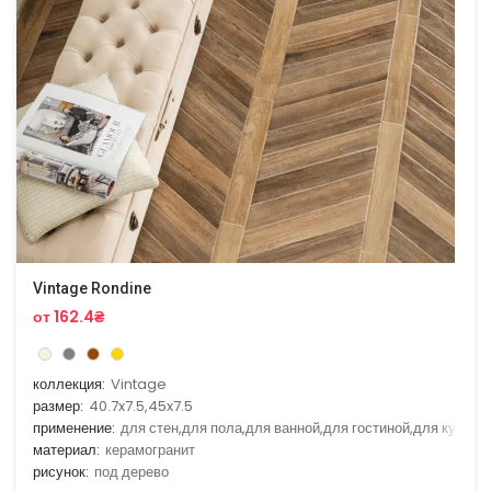
Vintage Rondine
от 162.4₴
коллекция:
Vintage
размер:
40.7x7.5,45x7.5
применение:
для стен,для пола,для ванной,для гостиной,для кухни
материал:
керамогранит
рисунок:
под дерево