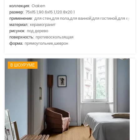
коллекция:
Oaken
размер:
75x15.1,90.6x15.1,120.8x20.1
применение:
для стен,для пола,для ванной,для гостиной,для кухни
материал:
керамогранит
рисунок:
под дерево
поверхность:
противоскользящая
форма:
прямоугольник,шеврон
В ШОУРУМЕ