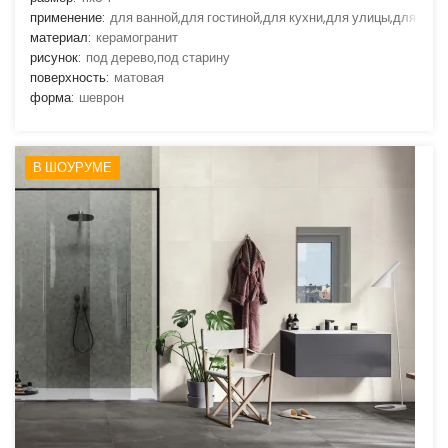
применение:
для ванной,для гостиной,для кухни,для улицы,для фас
материал:
керамогранит
рисунок:
под дерево,под старину
поверхность:
матовая
форма:
шеврон
В ШОУРУМЕ