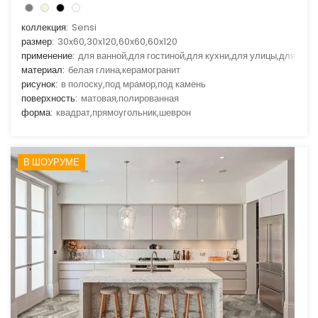
коллекция:
Sensi
размер:
30x60,30x120,60x60,60x120
применение:
для ванной,для гостиной,для кухни,для улицы,для фас
материал:
белая глина,керамогранит
рисунок:
в полоску,под мрамор,под камень
поверхность:
матовая,полированная
форма:
квадрат,прямоугольник,шеврон
В ШОУРУМЕ