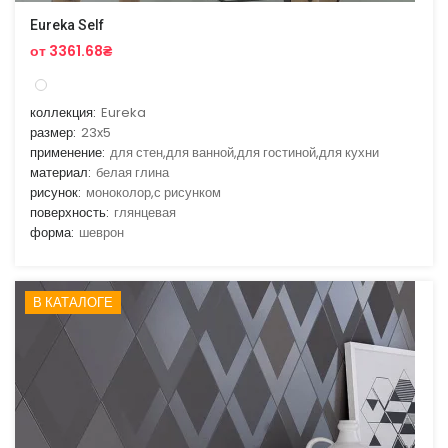
Eureka Self
от 3361.68₴
коллекция:
Eureka
размер:
23x5
применение:
для стен,для ванной,для гостиной,для кухни
материал:
белая глина
рисунок:
моноколор,с рисунком
поверхность:
глянцевая
форма:
шеврон
В КАТАЛОГЕ