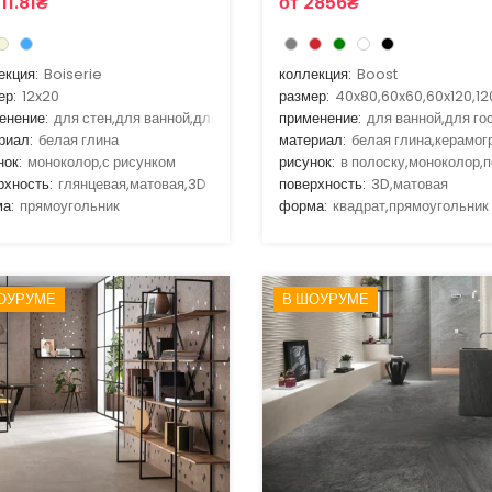
11.81₴
от 2856₴
екция:
Boiserie
коллекция:
Boost
ер:
12x20
размер:
40x80,60x60,60x120,12
енение:
для стен,для ванной,для гостиной,для кухни
применение:
для ванной,для го
риал:
белая глина
материал:
белая глина,керамог
нок:
моноколор,с рисунком
рисунок:
в полоску,моноколор,п
рхность:
глянцевая,матовая,3D
поверхность:
3D,матовая
а:
прямоугольник
форма:
квадрат,прямоугольник
ОУРУМЕ
В ШОУРУМЕ