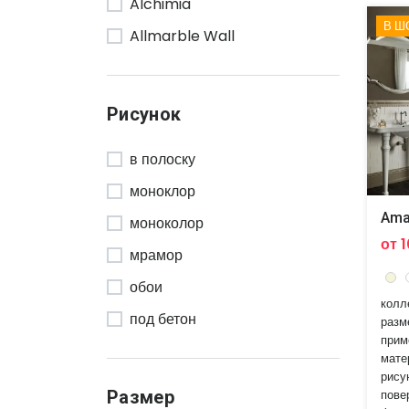
Alchimia
Supergres
В Ш
Allmarble Wall
Terratinta
Amarcord
Tonalite
Aplomb
Versace
Рисунок
Appeal
в полоску
Artic
моноклор
Astoria
Ama
моноколор
Autonomy
от 
мрамор
Axi
обои
Bliss
колл
под бетон
Boheme
разм
прим
под дерево
Boiserie
мате
рису
под камень
Boost
пове
Размер