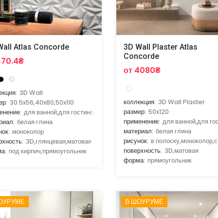
Wall Atlas Concorde
3D Wall Plaster Atlas
Concorde
470.4₴
от 4080₴
екция:
3D Wall
коллекция:
3D Wall Plaster
ер:
30.5x56,40x80,50x110
размер:
50x120
енение:
для ванной,для гостиной,для кухни
применение:
для ванной,для го
риал:
белая глина
материал:
белая глина
нок:
моноколор
рисунок:
в полоску,моноколор,с
рхность:
3D,глянцевая,матовая
поверхность:
3D,матовая
а:
под кирпич,прямоугольник
форма:
прямоугольник
ОУРУМЕ
В ШОУРУМЕ