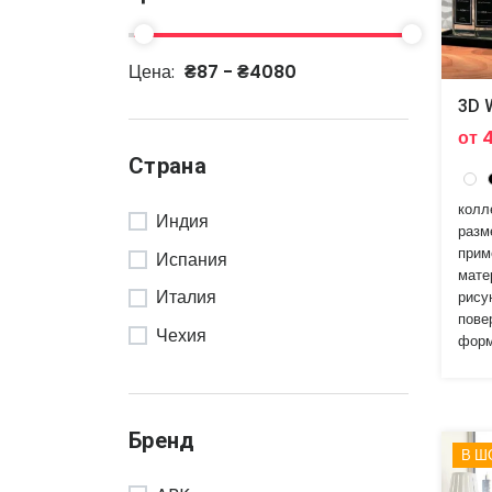
Цена:
₴87 - ₴4080
3D 
от 
Страна
колл
Индия
разм
прим
Испания
мате
Италия
рису
пове
Чехия
форм
Бренд
В Ш