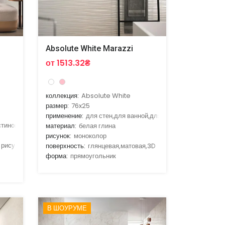
Absolute White Marazzi
от 1513.32₴
коллекция:
Absolute White
размер:
76x25
применение:
для стен,для ванной,для гостиной,для кухни
стиной,для кухни
материал:
белая глина
рисунок:
моноколор
 рисунком,с цветами
поверхность:
глянцевая,матовая,3D
форма:
прямоугольник
В ШОУРУМЕ