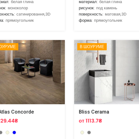
риал:
белая глина
материал:
белая глина
нок:
моноколор
рисунок:
под камень
рхность:
сатинировання,3D
поверхность:
матовая,3D
а:
прямоугольник
форма:
прямоугольник
ОУРУМЕ
В ШОУРУМЕ
 Atlas Concorde
Bliss Cerama
829.44₴
от 1113.7₴