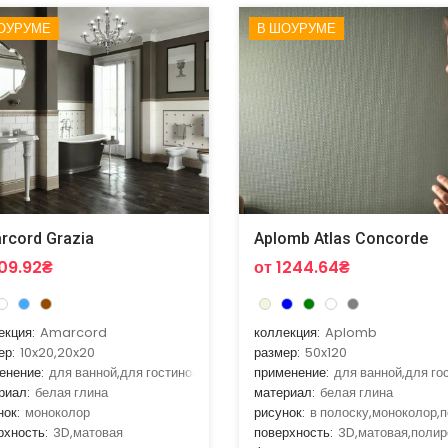
ОУРУМЕ
В ШОУРУМЕ
rcord Grazia
Aplomb Atlas Concorde
109.92₴
от 1244.64₴
екция:
Amarcord
коллекция:
Aplomb
ер:
10x20,20x20
размер:
50x120
енение:
для ванной,для гостиной,для кухни
применение:
для ванной,для го
риал:
белая глина
материал:
белая глина
нок:
моноколор
рисунок:
в полоску,моноколор,п
рхность:
3D,матовая
поверхность:
3D,матовая,полир