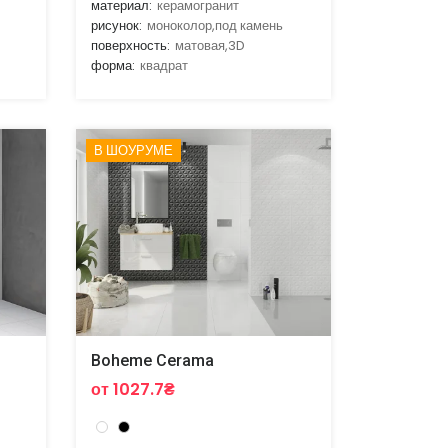
материал:
керамогранит
рисунок:
моноколор,под камень
поверхность:
матовая,3D
форма:
квадрат
В ШОУРУМЕ
Boheme Cerama
от 1027.7₴