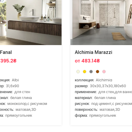
 Fanal
Alchimia Marazzi
2395.2₴
от 483.14₴
екция:
Albi
коллекция:
Alchimia
ер:
31,6x90
размер:
30x30,37x30,180x60
енение:
для стен
применение:
для стен,для ванн
риал:
белая глина
материал:
белая глина
нок:
моноколор,с рисунком
рисунок:
под цемент,с рисунком
рхность:
матовая,3D
поверхность:
матовая,3D
а:
прямоугольник
форма:
прямоугольник