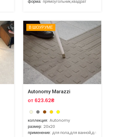
форма:
прямоугольник,квадрат
В ШОУРУМЕ
Autonomy Marazzi
от 623.62₴
коллекция:
Autonomy
размер:
20x20
применение:
для пола,для ванной,для гостиной,для кухни