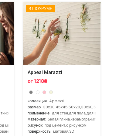
В ШОУРУМЕ
Appeal Marazzi
от 1218₴
коллекция:
Appeal
размер:
30x30,45x45,50x20,30x60,60x60
стиной,для кухни
применение:
для стен,для пола,для ванной,для гостиной,д
материал:
белая глина,керамогранит
од мозаику,под ткань,под цемент
рисунок:
под цемент,с рисунком
ованная
поверхность:
матовая,3D