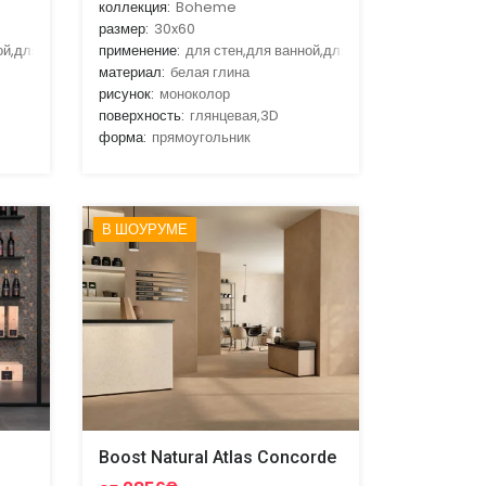
коллекция:
Boheme
размер:
30x60
ой,для кухни
применение:
для стен,для ванной,для кухни
материал:
белая глина
рисунок:
моноколор
поверхность:
глянцевая,3D
форма:
прямоугольник
В ШОУРУМЕ
Boost Natural Atlas Concorde