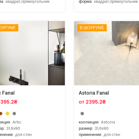
а:
квадрат,прямоугольник
форма:
квадрат,прямоугольник
ОУРУМЕ
В ШОУРУМЕ
c Fanal
Astoria Fanal
2395.2₴
от 2395.2₴
екция:
Artic
коллекция:
Astoria
ер:
31,6x90
размер:
31,6x90
енение:
для стен
применение:
для стен