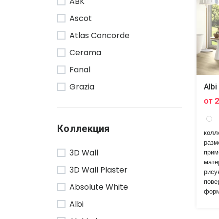
ABK
Ascot
Atlas Concorde
Cerama
Fanal
Grazia
Albi
от 
Marazzi
Monopole
Коллекция
колл
Naxos
разм
3D Wall
прим
Rako
мате
3D Wall Plaster
Realonda
рису
пове
Absolute White
Refin
форм
Albi
Rondine