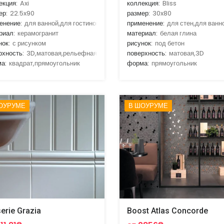
екция:
Axi
коллекция:
Bliss
ер:
22.5x90
размер:
30x80
енение:
для ванной,для гостиной,для кухни,для улицы,для фасада
применение:
для стен,для ванн
риал:
керамогранит
материал:
белая глина
нок:
с рисунком
рисунок:
под бетон
рхность:
3D,матовая,рельефная
поверхность:
матовая,3D
а:
квадрат,прямоугольник
форма:
прямоугольник
ОУРУМЕ
В ШОУРУМЕ
erie Grazia
Boost Atlas Concorde