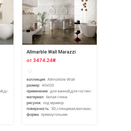
Allmarble Wall Marazzi
от 3474.24₴
коллекция:
Allmarble Wall
размер:
40x120
ой,для гостиной,для кухни
применение:
для ванной,для гостиной
материал:
белая глина
рисунок:
под мрамор
поверхность:
3D,глянцевая,матовая,рельефная
форма:
прямоугольник