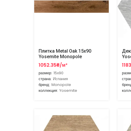
Плитка Metal Oak 15x90
Дек
Yosemite Monopole
Yos
1052.35₴/м²
118
размер:
15x90
разм
страна:
Испания
стра
бренд:
Monopole
брен
коллекция:
Yosemite
колл