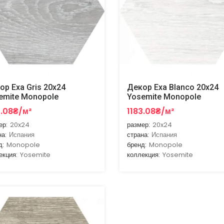
ор Exa Gris 20x24
Декор Exa Blanco 20x24
emite Monopole
Yosemite Monopole
3.08₴/м²
1183.08₴/м²
ер:
20x24
размер:
20x24
на:
Испания
страна:
Испания
д:
Monopole
бренд:
Monopole
екция:
Yosemite
коллекция:
Yosemite