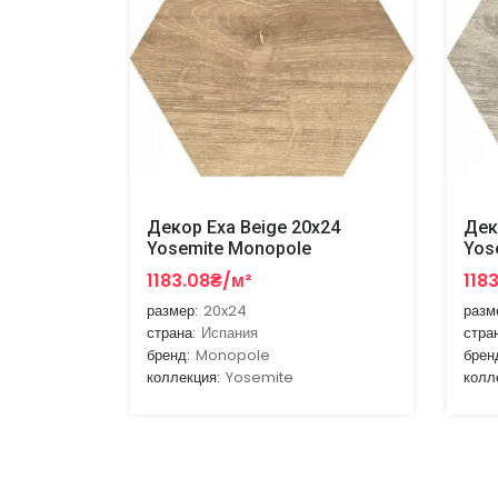
Декор Exa Beige 20x24
Дек
Yosemite Monopole
Yos
1183.08₴/м²
118
размер:
20x24
разм
страна:
Испания
стра
бренд:
Monopole
брен
коллекция:
Yosemite
колл