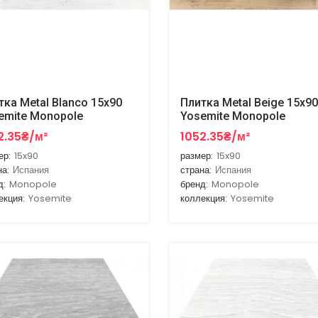
тка Metal Blanco 15x90
Плитка Metal Beige 15x90
emite Monopole
Yosemite Monopole
2.35₴/м²
1052.35₴/м²
ер:
15x90
размер:
15x90
на:
Испания
страна:
Испания
д:
Monopole
бренд:
Monopole
екция:
Yosemite
коллекция:
Yosemite