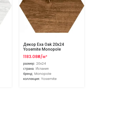
Декор Exa Oak 20x24
Yosemite Monopole
1183.08₴/м²
размер:
20x24
страна:
Испания
бренд:
Monopole
коллекция:
Yosemite