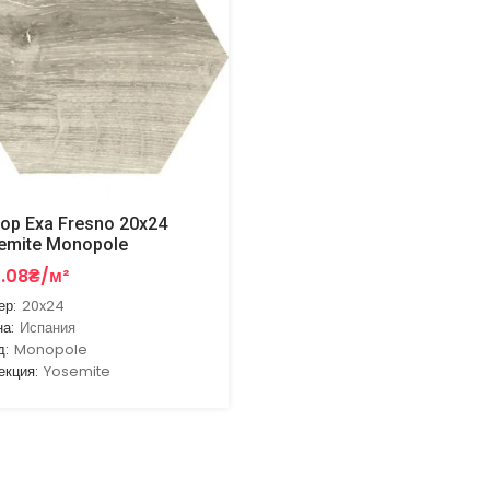
ор Exa Fresno 20x24
emite Monopole
3.08₴/м²
ер:
20x24
на:
Испания
д:
Monopole
екция:
Yosemite